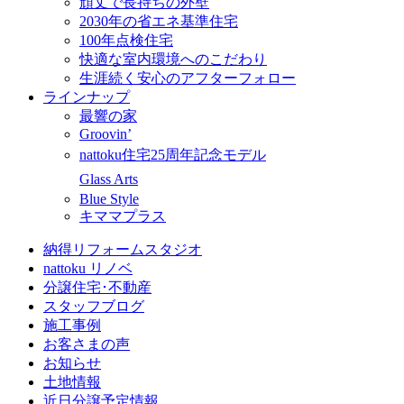
頑丈で長持ちの外壁
2030年の省エネ基準住宅
100年点検住宅
快適な室内環境へのこだわり
生涯続く安心のアフターフォロー
ラインナップ
最響の家
Groovin’
nattoku住宅25周年記念モデル
Glass Arts
Blue Style
キママプラス
納得リフォームスタジオ
nattoku リノベ
分譲住宅･不動産
スタッフブログ
施工事例
お客さまの声
お知らせ
土地情報
近日分譲予定情報