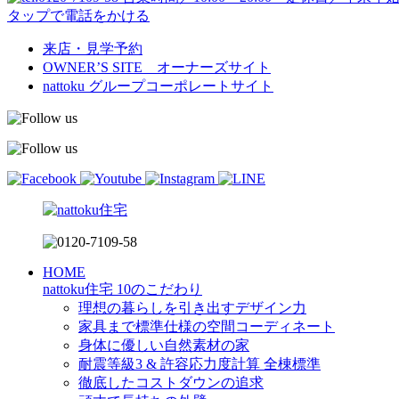
タップで電話をかける
来店・見学予約
OWNER’S SITE オーナーズサイト
nattoku
グループコーポレートサイト
HOME
nattoku住宅 10のこだわり
理想の暮らしを引き出すデザイン力
家具まで標準仕様の空間コーディネート
身体に優しい自然素材の家
耐震等級3 & 許容応力度計算 全棟標準
徹底したコストダウンの追求