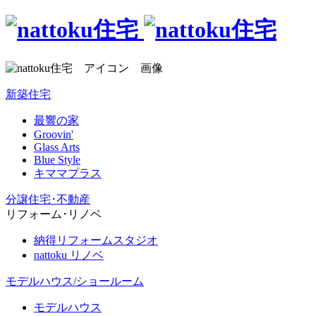
新築住宅
最響の家
Groovin'
Glass Arts
Blue Style
キママプラス
分譲住宅･不動産
リフォーム･リノベ
納得リフォームスタジオ
nattoku リノベ
モデルハウス/ショールーム
モデルハウス