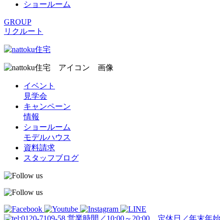
ショールーム
GROUP
リクルート
イベント
見学会
キャンペーン
情報
ショールーム
モデルハウス
資料請求
スタッフブログ
営業時間／10:00～20:00 定休日／年末年