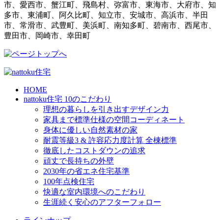
市、愛西市、蟹江町、飛島村、弥富市、東海市、大府市、知
多市、東浦町、阿久比町、知立市、安城市、高浜市、半田
市、常滑市、武豊町、美浜町、南知多町、碧南市、西尾市、
豊田市、岡崎市、幸田町
HOME
nattoku住宅 10のこだわり
理想の暮らしを引き出すデザイン力
家具まで標準仕様の空間コーディネート
身体に優しい自然素材の家
耐震等級3 & 許容応力度計算 全棟標準
徹底したコストダウンの追求
頑丈で長持ちの外壁
2030年の省エネ住宅基準
100年点検住宅
快適な室内環境へのこだわり
生涯続く安心のアフターフォロー