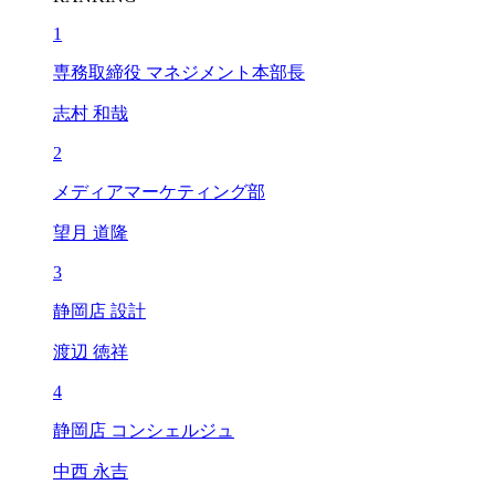
1
専務取締役 マネジメント本部長
志村 和哉
2
メディアマーケティング部
望月 道隆
3
静岡店 設計
渡辺 徳祥
4
静岡店 コンシェルジュ
中西 永吉