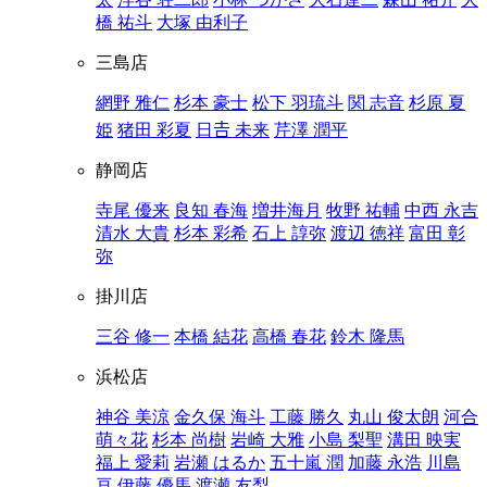
橋 祐斗
大塚 由利子
三島店
網野 雅仁
杉本 豪士
松下 羽琉斗
関 志音
杉原 夏
姫
猪田 彩夏
日𠮷 未来
芹澤 潤平
静岡店
寺尾 優来
良知 春海
増井海月
牧野 祐輔
中西 永吉
清水 大貴
杉本 彩希
石上 諄弥
渡辺 徳祥
富田 彰
弥
掛川店
三谷 修一
本橋 結花
高橋 春花
鈴木 隆馬
浜松店
神谷 美涼
金久保 海斗
工藤 勝久
丸山 俊太朗
河合
萌々花
杉本 尚樹
岩崎 大雅
小島 梨聖
溝田 映実
福上 愛莉
岩瀬 はるか
五十嵐 潤
加藤 永浩
川島
亘
伊藤 優馬
渡瀬 友梨