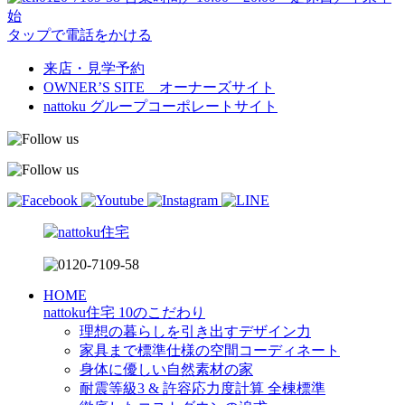
始
タップで電話をかける
来店・見学予約
OWNER’S SITE オーナーズサイト
nattoku
グループコーポレートサイト
HOME
nattoku住宅 10のこだわり
理想の暮らしを引き出すデザイン力
家具まで標準仕様の空間コーディネート
身体に優しい自然素材の家
耐震等級3 & 許容応力度計算 全棟標準