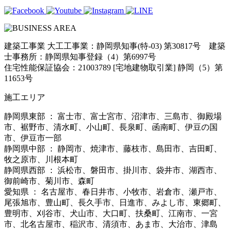
建築工事業 大工工事業：静岡県知事(特-03) 第30817号 建築
士事務所：静岡県知事登録（4）第6997号
住宅性能保証協会：21003789 [宅地建物取引業] 静岡（5）第
11653号
施工エリア
静岡県東部 ： 富士市、富士宮市、沼津市、三島市、御殿場
市、裾野市、清水町、小山町、長泉町、函南町、伊豆の国
市、伊豆市一部
静岡県中部 ： 静岡市、焼津市、藤枝市、島田市、吉田町、
牧之原市、川根本町
静岡県西部 ： 浜松市、磐田市、掛川市、袋井市、湖西市、
御前崎市、菊川市、森町
愛知県 ： 名古屋市、春日井市、小牧市、岩倉市、瀬戸市、
尾張旭市、豊山町、長久手市、日進市、みよし市、東郷町、
豊明市、刈谷市、犬山市、大口町、扶桑町、江南市、一宮
市、北名古屋市、稲沢市、清須市、あま市、大治市、津島