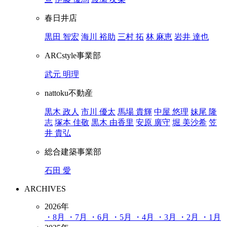
春日井店
黒田 智宏
海川 裕助
三村 拓
林 麻恵
岩井 達也
ARCstyle事業部
武元 明理
nattoku不動産
黒木 政人
市川 優太
馬場 貴輝
中屋 悠理
妹尾 隆
志
塚本 佳敬
黒木 由香里
安原 廣守
堀 美沙希
笠
井 貴弘
総合建築事業部
石田 愛
ARCHIVES
2026年
・8月
・7月
・6月
・5月
・4月
・3月
・2月
・1月