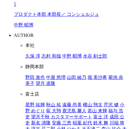
5
プロダクト本部 本部長／ コンシェルジュ
中野 昭博
AUTHOR
本社
久保 淳
志村 和哉
中野 昭博
水谷 剣士郎
静岡本部
野田 進也
中屋 悠理
山田 綾乃
堀 美沙希
菊池 奈
美子
望月 道隆
富士店
星野 祐輝
秋山 祐
遠藤 尚美
横山 翔太
芹沢 健
小
野 めぐり
荻 大翔
鹿児島 馨人
若山 来輝
福与 浩
史
望月千秋
カスタマーサポート
富士 洋
成田 公
史
新名 清隆
安藤 三恵
稲葉 紀代
鈴木 舞
川端 将
太
浮谷 荘二郎
小林 つかさ
大石達二
森山 祐介
大