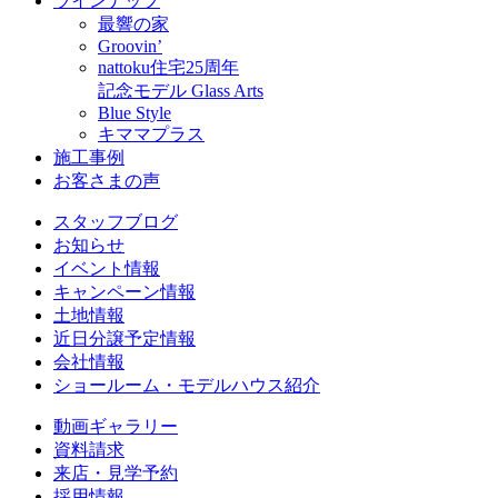
ラインナップ
最響の家
Groovin’
nattoku住宅25周年
記念モデル Glass Arts
Blue Style
キママプラス
施工事例
お客さまの声
スタッフブログ
お知らせ
イベント情報
キャンペーン情報
土地情報
近日分譲予定情報
会社情報
ショールーム・モデルハウス紹介
動画ギャラリー
資料請求
来店・見学予約
採用情報