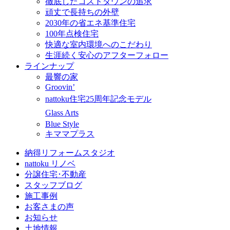
徹底したコストダウンの追求
頑丈で長持ちの外壁
2030年の省エネ基準住宅
100年点検住宅
快適な室内環境へのこだわり
生涯続く安心のアフターフォロー
ラインナップ
最響の家
Groovin’
nattoku住宅25周年記念モデル
Glass Arts
Blue Style
キママプラス
納得リフォームスタジオ
nattoku リノベ
分譲住宅･不動産
スタッフブログ
施工事例
お客さまの声
お知らせ
土地情報