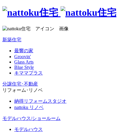
新築住宅
最響の家
Groovin'
Glass Arts
Blue Style
キママプラス
分譲住宅･不動産
リフォーム･リノベ
納得リフォームスタジオ
nattoku リノベ
モデルハウス/ショールーム
モデルハウス