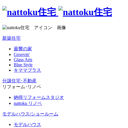
新築住宅
最響の家
Groovin'
Glass Arts
Blue Style
キママプラス
分譲住宅･不動産
リフォーム･リノベ
納得リフォームスタジオ
nattoku リノベ
モデルハウス/ショールーム
モデルハウス