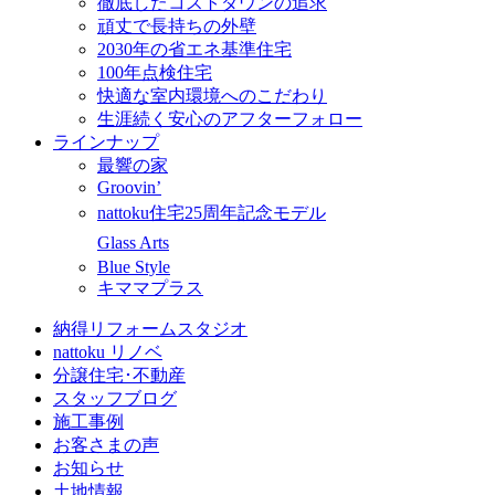
徹底したコストダウンの追求
頑丈で長持ちの外壁
2030年の省エネ基準住宅
100年点検住宅
快適な室内環境へのこだわり
生涯続く安心のアフターフォロー
ラインナップ
最響の家
Groovin’
nattoku住宅25周年記念モデル
Glass Arts
Blue Style
キママプラス
納得リフォームスタジオ
nattoku リノベ
分譲住宅･不動産
スタッフブログ
施工事例
お客さまの声
お知らせ
土地情報