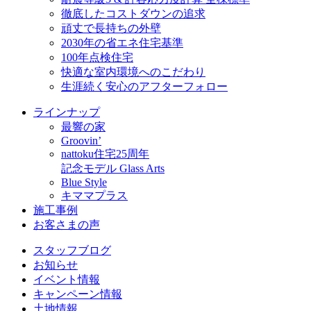
徹底したコストダウンの追求
頑丈で長持ちの外壁
2030年の省エネ住宅基準
100年点検住宅
快適な室内環境へのこだわり
生涯続く安心のアフターフォロー
ラインナップ
最響の家
Groovin’
nattoku住宅25周年
記念モデル Glass Arts
Blue Style
キママプラス
施工事例
お客さまの声
スタッフブログ
お知らせ
イベント情報
キャンペーン情報
土地情報