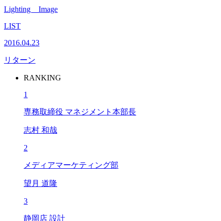
Lighting Image
LIST
2016.04.23
リターン
RANKING
1
専務取締役 マネジメント本部長
志村 和哉
2
メディアマーケティング部
望月 道隆
3
静岡店 設計