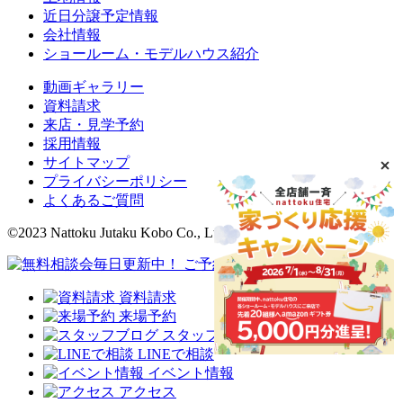
近日分譲予定情報
会社情報
ショールーム・モデルハウス紹介
動画ギャラリー
資料請求
来店・見学予約
採用情報
サイトマップ
プライバシーポリシー
よくあるご質問
©2023 Nattoku Jutaku Kobo Co., Ltd.
資料請求
来場予約
スタッフブログ
LINEで相談
イベント情報
アクセス