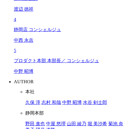
渡辺 徳祥
4
静岡店 コンシェルジュ
中西 永吉
5
プロダクト本部 本部長／ コンシェルジュ
中野 昭博
AUTHOR
本社
久保 淳
志村 和哉
中野 昭博
水谷 剣士郎
静岡本部
野田 進也
中屋 悠理
山田 綾乃
堀 美沙希
菊池 奈