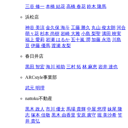
三谷 修一
本橋 結花
高橋 春花
鈴木 隆馬
浜松店
神谷 美涼
金久保 海斗
工藤 勝久
丸山 俊太朗
河合
萌々花
杉本 尚樹
岩崎 大雅
小島 梨聖
溝田 映実
福上 愛莉
岩瀬 はるか
五十嵐 潤
加藤 永浩
川島
亘
伊藤 優馬
渡瀬 友梨
春日井店
黒田 智宏
海川 裕助
三村 拓
林 麻恵
岩井 達也
ARCstyle事業部
武元 明理
nattoku不動産
黒木 政人
市川 優太
馬場 貴輝
中屋 悠理
妹尾 隆
志
塚本 佳敬
黒木 由香里
安原 廣守
堀 美沙希
笠
井 貴弘