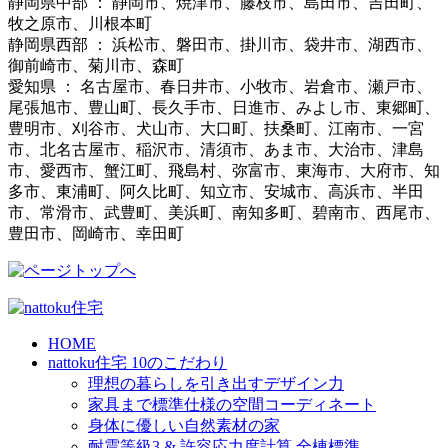
静岡県中部 ： 静岡市、焼津市、藤枝市、島田市、吉田町、
牧之原市、川根本町
静岡県西部 ： 浜松市、磐田市、掛川市、袋井市、湖西市、
御前崎市、菊川市、森町
愛知県 ： 名古屋市、春日井市、小牧市、岩倉市、瀬戸市、
尾張旭市、豊山町、長久手市、日進市、みよし市、東郷町、
豊明市、刈谷市、犬山市、大口町、扶桑町、江南市、一宮
市、北名古屋市、稲沢市、清須市、あま市、大治市、津島
市、愛西市、蟹江町、飛島村、弥富市、東海市、大府市、知
多市、東浦町、阿久比町、知立市、安城市、高浜市、半田
市、常滑市、武豊町、美浜町、南知多町、碧南市、西尾市、
豊田市、岡崎市、幸田町
HOME
nattoku住宅 10のこだわり
理想の暮らしを引き出すデザイン力
家具まで標準仕様の空間コーディネート
身体に優しい自然素材の家
耐震等級3 & 許容応力度計算 全棟標準