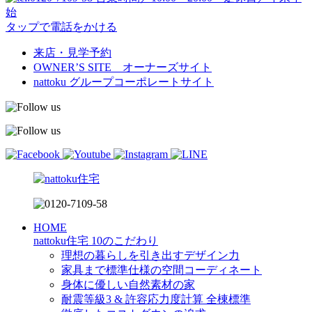
始
タップで電話をかける
来店・見学予約
OWNER’S SITE オーナーズサイト
nattoku
グループコーポレートサイト
HOME
nattoku住宅 10のこだわり
理想の暮らしを引き出すデザイン力
家具まで標準仕様の空間コーディネート
身体に優しい自然素材の家
耐震等級3 & 許容応力度計算 全棟標準