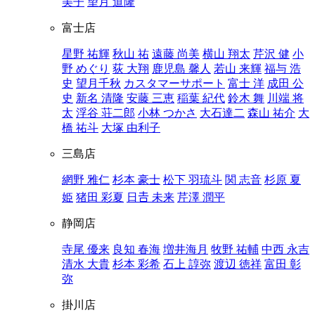
美子
望月 道隆
富士店
星野 祐輝
秋山 祐
遠藤 尚美
横山 翔太
芹沢 健
小
野 めぐり
荻 大翔
鹿児島 馨人
若山 来輝
福与 浩
史
望月千秋
カスタマーサポート
富士 洋
成田 公
史
新名 清隆
安藤 三恵
稲葉 紀代
鈴木 舞
川端 将
太
浮谷 荘二郎
小林 つかさ
大石達二
森山 祐介
大
橋 祐斗
大塚 由利子
三島店
網野 雅仁
杉本 豪士
松下 羽琉斗
関 志音
杉原 夏
姫
猪田 彩夏
日𠮷 未来
芹澤 潤平
静岡店
寺尾 優来
良知 春海
増井海月
牧野 祐輔
中西 永吉
清水 大貴
杉本 彩希
石上 諄弥
渡辺 徳祥
富田 彰
弥
掛川店