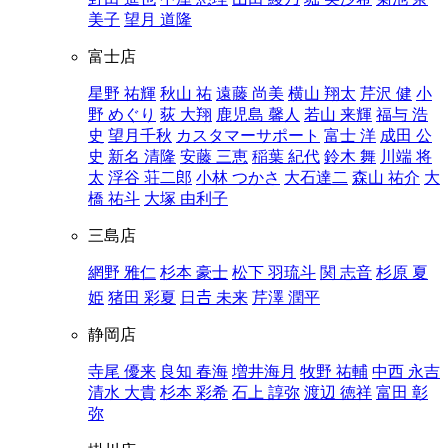
美子
望月 道隆
富士店
星野 祐輝
秋山 祐
遠藤 尚美
横山 翔太
芹沢 健
小
野 めぐり
荻 大翔
鹿児島 馨人
若山 来輝
福与 浩
史
望月千秋
カスタマーサポート
富士 洋
成田 公
史
新名 清隆
安藤 三恵
稲葉 紀代
鈴木 舞
川端 将
太
浮谷 荘二郎
小林 つかさ
大石達二
森山 祐介
大
橋 祐斗
大塚 由利子
三島店
網野 雅仁
杉本 豪士
松下 羽琉斗
関 志音
杉原 夏
姫
猪田 彩夏
日𠮷 未来
芹澤 潤平
静岡店
寺尾 優来
良知 春海
増井海月
牧野 祐輔
中西 永吉
清水 大貴
杉本 彩希
石上 諄弥
渡辺 徳祥
富田 彰
弥