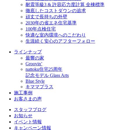
耐震等級3 & 許容応力度計算 全棟標準
徹底したコストダウンの追求
頑丈で長持ちの外壁
2030年の省エネ住宅基準
100年点検住宅
快適な室内環境へのこだわり
生涯続く安心のアフターフォロー
ラインナップ
最響の家
Groovin’
nattoku住宅25周年
記念モデル Glass Arts
Blue Style
キママプラス
施工事例
お客さまの声
スタッフブログ
お知らせ
イベント情報
キャンペーン情報