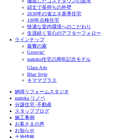
徹底したコストダウンの追求
頑丈で長持ちの外壁
2030年の省エネ基準住宅
100年点検住宅
快適な室内環境へのこだわり
生涯続く安心のアフターフォロー
ラインナップ
最響の家
Groovin’
nattoku住宅25周年記念モデル
Glass Arts
Blue Style
キママプラス
納得リフォームスタジオ
nattoku リノベ
分譲住宅･不動産
スタッフブログ
施工事例
お客さまの声
お知らせ
土地情報