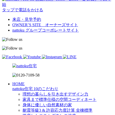
始
タップで電話をかける
来店・見学予約
OWNER’S SITE オーナーズサイト
nattoku
グループコーポレートサイト
HOME
nattoku住宅 10のこだわり
理想の暮らしを引き出すデザイン力
家具まで標準仕様の空間コーディネート
身体に優しい自然素材の家
耐震等級3 & 許容応力度計算 全棟標準