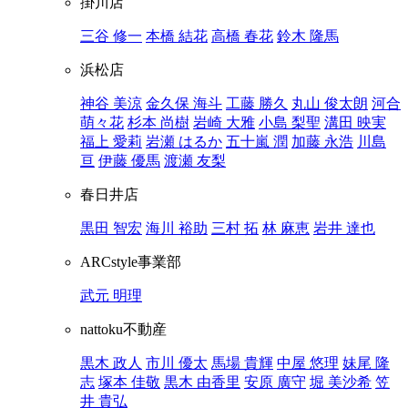
掛川店
三谷 修一
本橋 結花
高橋 春花
鈴木 隆馬
浜松店
神谷 美涼
金久保 海斗
工藤 勝久
丸山 俊太朗
河合
萌々花
杉本 尚樹
岩崎 大雅
小島 梨聖
溝田 映実
福上 愛莉
岩瀬 はるか
五十嵐 潤
加藤 永浩
川島
亘
伊藤 優馬
渡瀬 友梨
春日井店
黒田 智宏
海川 裕助
三村 拓
林 麻恵
岩井 達也
ARCstyle事業部
武元 明理
nattoku不動産
黒木 政人
市川 優太
馬場 貴輝
中屋 悠理
妹尾 隆
志
塚本 佳敬
黒木 由香里
安原 廣守
堀 美沙希
笠
井 貴弘