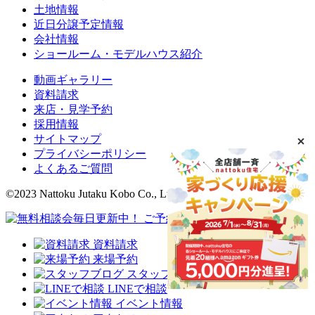
土地情報
近日分譲予定情報
会社情報
ショールーム・モデルハウス紹介
動画ギャラリー
資料請求
来店・見学予約
採用情報
サイトマップ
プライバシーポリシー
よくあるご質問
©2023 Nattoku Jutaku Kobo Co., Ltd.
資料請求
来場予約
スタッフブログ
LINEで相談
イベント情報