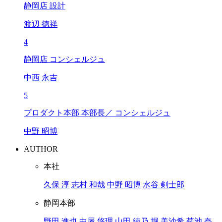
静岡店 設計
渡辺 徳祥
4
静岡店 コンシェルジュ
中西 永吉
5
プロダクト本部 本部長／ コンシェルジュ
中野 昭博
AUTHOR
本社
久保 淳
志村 和哉
中野 昭博
水谷 剣士郎
静岡本部
野田 進也
中屋 悠理
山田 綾乃
堀 美沙希
菊池 奈