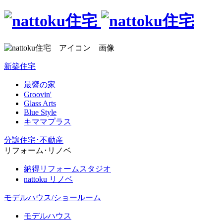
新築住宅
最響の家
Groovin'
Glass Arts
Blue Style
キママプラス
分譲住宅･不動産
リフォーム･リノベ
納得リフォームスタジオ
nattoku リノベ
モデルハウス/ショールーム
モデルハウス