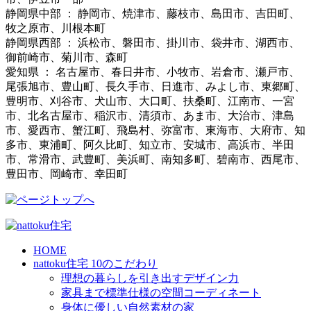
静岡県中部 ： 静岡市、焼津市、藤枝市、島田市、吉田町、
牧之原市、川根本町
静岡県西部 ： 浜松市、磐田市、掛川市、袋井市、湖西市、
御前崎市、菊川市、森町
愛知県 ： 名古屋市、春日井市、小牧市、岩倉市、瀬戸市、
尾張旭市、豊山町、長久手市、日進市、みよし市、東郷町、
豊明市、刈谷市、犬山市、大口町、扶桑町、江南市、一宮
市、北名古屋市、稲沢市、清須市、あま市、大治市、津島
市、愛西市、蟹江町、飛島村、弥富市、東海市、大府市、知
多市、東浦町、阿久比町、知立市、安城市、高浜市、半田
市、常滑市、武豊町、美浜町、南知多町、碧南市、西尾市、
豊田市、岡崎市、幸田町
HOME
nattoku住宅 10のこだわり
理想の暮らしを引き出すデザイン力
家具まで標準仕様の空間コーディネート
身体に優しい自然素材の家