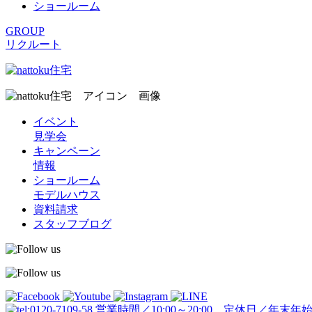
ショールーム
GROUP
リクルート
イベント
見学会
キャンペーン
情報
ショールーム
モデルハウス
資料請求
スタッフブログ
営業時間／10:00～20:00 定休日／年末年