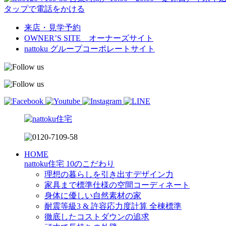
タップで電話をかける
来店・見学予約
OWNER’S SITE オーナーズサイト
nattoku
グループコーポレートサイト
HOME
nattoku住宅 10のこだわり
理想の暮らしを引き出すデザイン力
家具まで標準仕様の空間コーディネート
身体に優しい自然素材の家
耐震等級3 & 許容応力度計算 全棟標準
徹底したコストダウンの追求