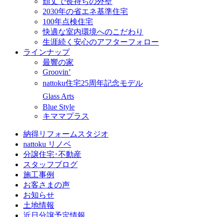
頑丈で長持ちの外壁
2030年の省エネ基準住宅
100年点検住宅
快適な室内環境へのこだわり
生涯続く安心のアフターフォロー
ラインナップ
最響の家
Groovin’
nattoku住宅25周年記念モデル
Glass Arts
Blue Style
キママプラス
納得リフォームスタジオ
nattoku リノベ
分譲住宅･不動産
スタッフブログ
施工事例
お客さまの声
お知らせ
土地情報
近日分譲予定情報