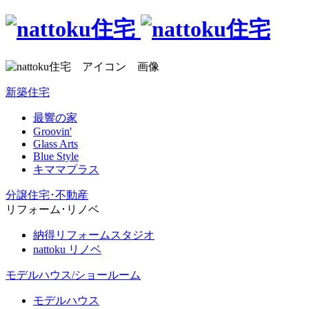
新築住宅
最響の家
Groovin'
Glass Arts
Blue Style
キママプラス
分譲住宅･不動産
リフォーム･リノベ
納得リフォームスタジオ
nattoku リノベ
モデルハウス/ショールーム
モデルハウス