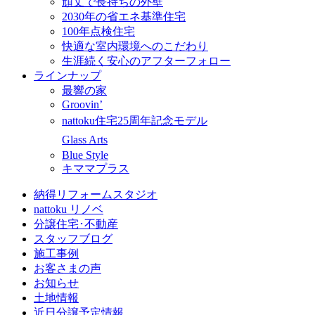
頑丈で長持ちの外壁
2030年の省エネ基準住宅
100年点検住宅
快適な室内環境へのこだわり
生涯続く安心のアフターフォロー
ラインナップ
最響の家
Groovin’
nattoku住宅25周年記念モデル
Glass Arts
Blue Style
キママプラス
納得リフォームスタジオ
nattoku リノベ
分譲住宅･不動産
スタッフブログ
施工事例
お客さまの声
お知らせ
土地情報
近日分譲予定情報