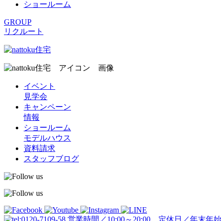
ショールーム
GROUP
リクルート
イベント
見学会
キャンペーン
情報
ショールーム
モデルハウス
資料請求
スタッフブログ
営業時間／10:00～20:00 定休日／年末年