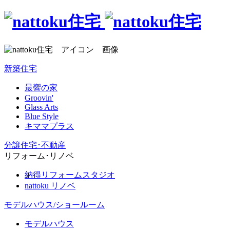
新築住宅
最響の家
Groovin'
Glass Arts
Blue Style
キママプラス
分譲住宅･不動産
リフォーム･リノベ
納得リフォームスタジオ
nattoku リノベ
モデルハウス/ショールーム
モデルハウス