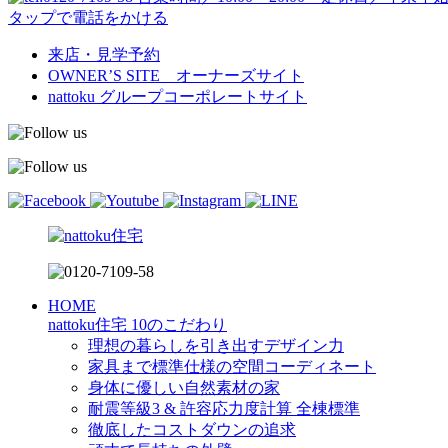
タップで電話をかける
来店・見学予約
OWNER’S SITE オーナーズサイト
nattoku
グループコーポレートサイト
HOME
nattoku住宅 10のこだわり
理想の暮らしを引き出すデザイン力
家具まで標準仕様の空間コーディネート
身体に優しい自然素材の家
耐震等級3 & 許容応力度計算 全棟標準
徹底したコストダウンの追求