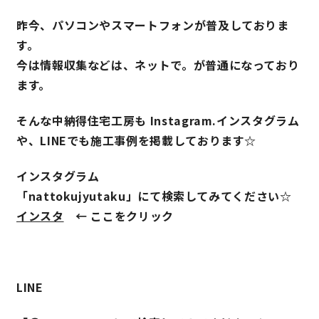
昨今、パソコンやスマートフォンが普及しておりま
す。
営業時間／10:00～20:00 定休日／年末年始
今は情報収集などは、ネットで。が普通になっており
タップで電話をかける
ます。
そんな中納得住宅工房も Instagram.インスタグラム
来店・見学予約
や、LINEでも施工事例を掲載しております☆
インスタグラム
OWNER’S SITE オーナーズサイト
「nattokujyutaku」にて検索してみてください☆
インスタ
← ここをクリック
nattoku
グループコーポレートサイト
LINE
nattoku住宅 10のこだわり