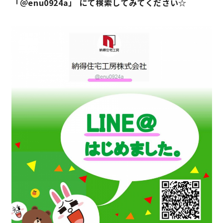
「＠enu0924a」 にて検索してみてください☆
理想の暮らしを引き出すデザイン力
家具まで標準仕様の空間コーディネート
身体に優しい自然素材の家
耐震等級3 & 許容応力度計算 全棟標準
徹底したコストダウンの追求
頑丈で長持ちの外壁
2030年の省エネ基準住宅
100年点検住宅