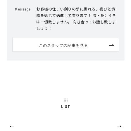
お客様の住まい創りの夢に携れる、喜びと責
Message
サイトマップ
プライバシーポリシー
務を感じて邁進して参ります！ 嘘・駆け引き
は一切致しません。 向き合ってお話し致しま
しょう！
よくある質問
このスタッフの記事を見る
CLOSE
LIST