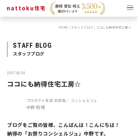
HOME
/
スタッフブログ
/
ココにも納得住宅工房☆
イベント
キャンペーン
見学会
情報
STAFF BLOG
スタッフブログ
ショールーム
資料請求
モデルハウス
2017.02.01
スタッフブログ
ココにも納得住宅工房☆
プロダクト本部 本部長／ コンシェルジュ
中野 昭博
ブログをご覧の皆様、こんばんは！こんにちは！
納得の「お祭りコンシェルジュ」中野です。