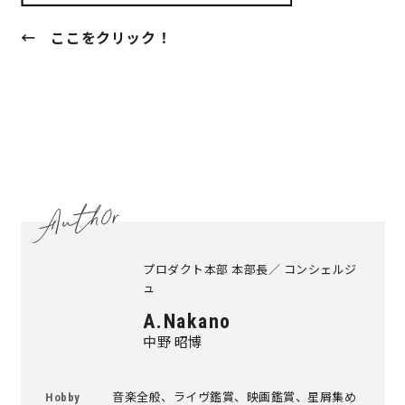
← ここをクリック！
キママプラス
納得リフォームスタジオ
nattoku リノベ
分譲住宅･不動産
スタッフブログ
施工事例
お客さまの声
プロダクト本部 本部長／ コンシェルジ
お知らせ
土地情報
ュ
A.Nakano
近日分譲予定情報
会社情報
中野 昭博
動画ギャラリー
採用情報
音楽全般、ライヴ鑑賞、映画鑑賞、星屑集め
Hobby