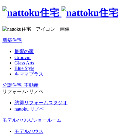
新築住宅
最響の家
Groovin'
Glass Arts
Blue Style
キママプラス
分譲住宅･不動産
リフォーム･リノベ
納得リフォームスタジオ
nattoku リノベ
モデルハウス/ショールーム
モデルハウス