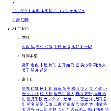
5
プロダクト本部 本部長／ コンシェルジュ
中野 昭博
AUTHOR
本社
久保 淳
志村 和哉
中野 昭博
水谷 剣士郎
静岡本部
野田 進也
中屋 悠理
山田 綾乃
堀 美沙希
菊池 奈
美子
望月 道隆
富士店
星野 祐輝
秋山 祐
遠藤 尚美
横山 翔太
芹沢 健
小
野 めぐり
荻 大翔
鹿児島 馨人
若山 来輝
福与 浩
史
望月千秋
カスタマーサポート
富士 洋
成田 公
史
新名 清隆
安藤 三恵
稲葉 紀代
鈴木 舞
川端 将
太
浮谷 荘二郎
小林 つかさ
大石達二
森山 祐介
大