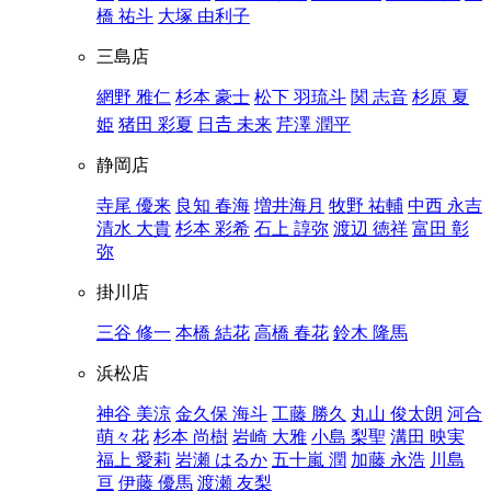
橋 祐斗
大塚 由利子
三島店
網野 雅仁
杉本 豪士
松下 羽琉斗
関 志音
杉原 夏
姫
猪田 彩夏
日𠮷 未来
芹澤 潤平
静岡店
寺尾 優来
良知 春海
増井海月
牧野 祐輔
中西 永吉
清水 大貴
杉本 彩希
石上 諄弥
渡辺 徳祥
富田 彰
弥
掛川店
三谷 修一
本橋 結花
高橋 春花
鈴木 隆馬
浜松店
神谷 美涼
金久保 海斗
工藤 勝久
丸山 俊太朗
河合
萌々花
杉本 尚樹
岩崎 大雅
小島 梨聖
溝田 映実
福上 愛莉
岩瀬 はるか
五十嵐 潤
加藤 永浩
川島
亘
伊藤 優馬
渡瀬 友梨