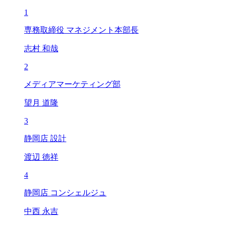
1
専務取締役 マネジメント本部長
志村 和哉
2
メディアマーケティング部
望月 道隆
3
静岡店 設計
渡辺 徳祥
4
静岡店 コンシェルジュ
中西 永吉