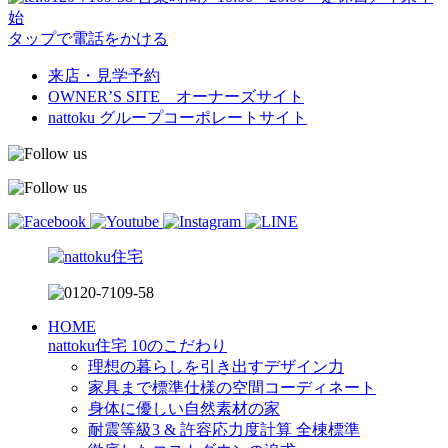
始
タップで電話をかける
来店・見学予約
OWNER’S SITE オーナーズサイト
nattoku
グループコーポレートサイト
HOME
nattoku住宅 10のこだわり
理想の暮らしを引き出すデザイン力
家具まで標準仕様の空間コーディネート
身体に優しい自然素材の家
耐震等級3 & 許容応力度計算 全棟標準