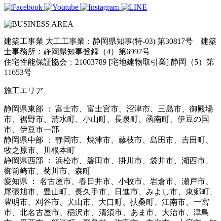
建築工事業 大工工事業：静岡県知事(特-03) 第30817号 建築
士事務所：静岡県知事登録（4）第6997号
住宅性能保証協会：21003789 [宅地建物取引業] 静岡（5）第
11653号
施工エリア
静岡県東部 ： 富士市、富士宮市、沼津市、三島市、御殿場
市、裾野市、清水町、小山町、長泉町、函南町、伊豆の国
市、伊豆市一部
静岡県中部 ： 静岡市、焼津市、藤枝市、島田市、吉田町、
牧之原市、川根本町
静岡県西部 ： 浜松市、磐田市、掛川市、袋井市、湖西市、
御前崎市、菊川市、森町
愛知県 ： 名古屋市、春日井市、小牧市、岩倉市、瀬戸市、
尾張旭市、豊山町、長久手市、日進市、みよし市、東郷町、
豊明市、刈谷市、犬山市、大口町、扶桑町、江南市、一宮
市、北名古屋市、稲沢市、清須市、あま市、大治市、津島