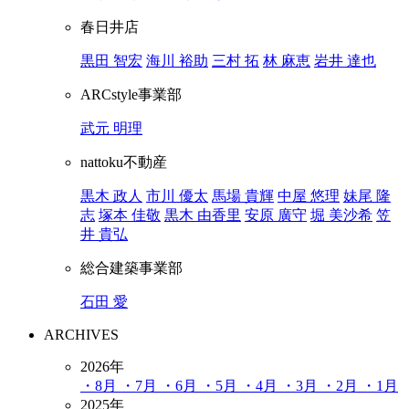
春日井店
黒田 智宏
海川 裕助
三村 拓
林 麻恵
岩井 達也
ARCstyle事業部
武元 明理
nattoku不動産
黒木 政人
市川 優太
馬場 貴輝
中屋 悠理
妹尾 隆
志
塚本 佳敬
黒木 由香里
安原 廣守
堀 美沙希
笠
井 貴弘
総合建築事業部
石田 愛
ARCHIVES
2026年
・8月
・7月
・6月
・5月
・4月
・3月
・2月
・1月
2025年