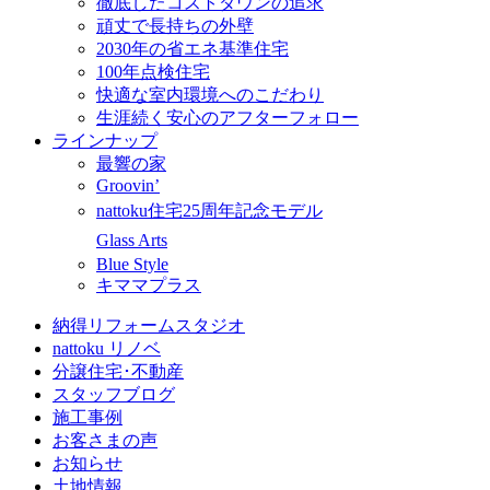
徹底したコストダウンの追求
頑丈で長持ちの外壁
2030年の省エネ基準住宅
100年点検住宅
快適な室内環境へのこだわり
生涯続く安心のアフターフォロー
ラインナップ
最響の家
Groovin’
nattoku住宅25周年記念モデル
Glass Arts
Blue Style
キママプラス
納得リフォームスタジオ
nattoku リノベ
分譲住宅･不動産
スタッフブログ
施工事例
お客さまの声
お知らせ
土地情報