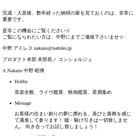
完成・入居後、数年経った納得の家を見ておくのは、非常に
重要です。
是非この機会にご覧ください☆
ご覧になられたい方は、中野にまでご連絡下さいませ☆
中野 アドレス nakano@nattoku.jp
プロダクト本部 本部長／ コンシェルジュ
A.Nakano
中野 昭博
Hobby
音楽全般、ライヴ鑑賞、映画鑑賞、星屑集め
Message
お客様の住まい創りの夢に携れる、喜びと責務を感じ
て邁進して参ります！ 嘘・駆け引きは一切致しませ
ん。 向き合ってお話し致しましょう！