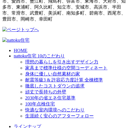
市、愛西市、蟹江町、飛島村、弥富市、東海市、大府市、知
多市、東浦町、阿久比町、知立市、安城市、高浜市、半田
市、常滑市、武豊町、美浜町、南知多町、碧南市、西尾市、
豊田市、岡崎市、幸田町
HOME
nattoku住宅 10のこだわり
理想の暮らしを引き出すデザイン力
家具まで標準仕様の空間コーディネート
身体に優しい自然素材の家
耐震等級3 & 許容応力度計算 全棟標準
徹底したコストダウンの追求
頑丈で長持ちの外壁
2030年の省エネ住宅基準
100年点検住宅
快適な室内環境へのこだわり
生涯続く安心のアフターフォロー
ラインナップ