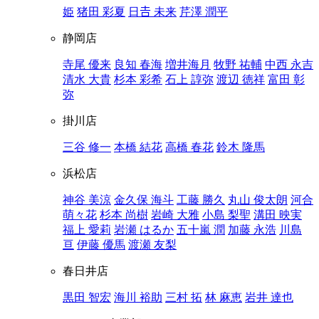
姫
猪田 彩夏
日𠮷 未来
芹澤 潤平
静岡店
寺尾 優来
良知 春海
増井海月
牧野 祐輔
中西 永吉
清水 大貴
杉本 彩希
石上 諄弥
渡辺 徳祥
富田 彰
弥
掛川店
三谷 修一
本橋 結花
高橋 春花
鈴木 隆馬
浜松店
神谷 美涼
金久保 海斗
工藤 勝久
丸山 俊太朗
河合
萌々花
杉本 尚樹
岩崎 大雅
小島 梨聖
溝田 映実
福上 愛莉
岩瀬 はるか
五十嵐 潤
加藤 永浩
川島
亘
伊藤 優馬
渡瀬 友梨
春日井店
黒田 智宏
海川 裕助
三村 拓
林 麻恵
岩井 達也