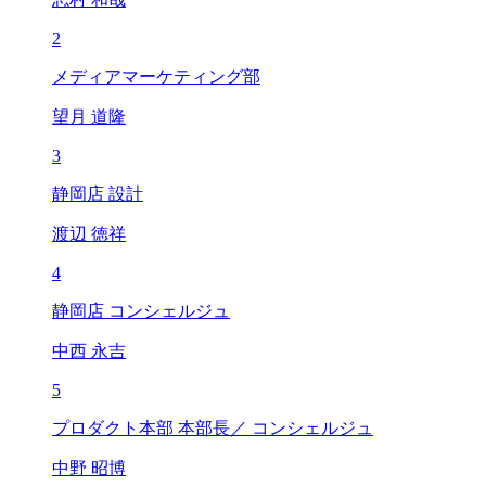
2
メディアマーケティング部
望月 道隆
3
静岡店 設計
渡辺 徳祥
4
静岡店 コンシェルジュ
中西 永吉
5
プロダクト本部 本部長／ コンシェルジュ
中野 昭博