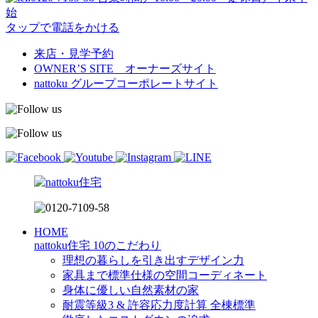
始
タップで電話をかける
来店・見学予約
OWNER’S SITE オーナーズサイト
nattoku
グループコーポレートサイト
HOME
nattoku住宅 10のこだわり
理想の暮らしを引き出すデザイン力
家具まで標準仕様の空間コーディネート
身体に優しい自然素材の家
耐震等級3 & 許容応力度計算 全棟標準