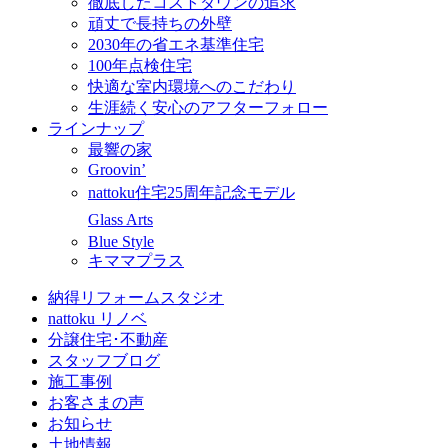
徹底したコストダウンの追求
頑丈で長持ちの外壁
2030年の省エネ基準住宅
100年点検住宅
快適な室内環境へのこだわり
生涯続く安心のアフターフォロー
ラインナップ
最響の家
Groovin’
nattoku住宅25周年記念モデル
Glass Arts
Blue Style
キママプラス
納得リフォームスタジオ
nattoku リノベ
分譲住宅･不動産
スタッフブログ
施工事例
お客さまの声
お知らせ
土地情報