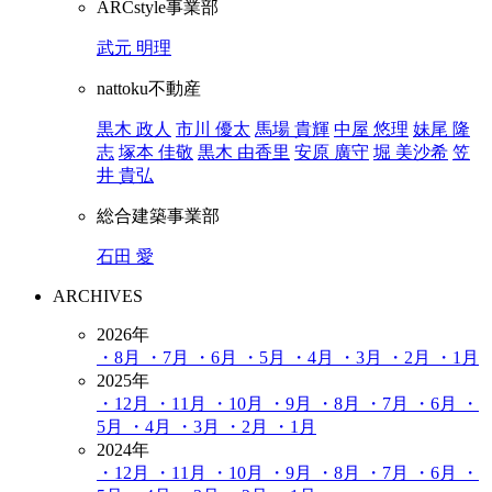
ARCstyle事業部
武元 明理
nattoku不動産
黒木 政人
市川 優太
馬場 貴輝
中屋 悠理
妹尾 隆
志
塚本 佳敬
黒木 由香里
安原 廣守
堀 美沙希
笠
井 貴弘
総合建築事業部
石田 愛
ARCHIVES
2026年
・8月
・7月
・6月
・5月
・4月
・3月
・2月
・1月
2025年
・12月
・11月
・10月
・9月
・8月
・7月
・6月
・
5月
・4月
・3月
・2月
・1月
2024年
・12月
・11月
・10月
・9月
・8月
・7月
・6月
・