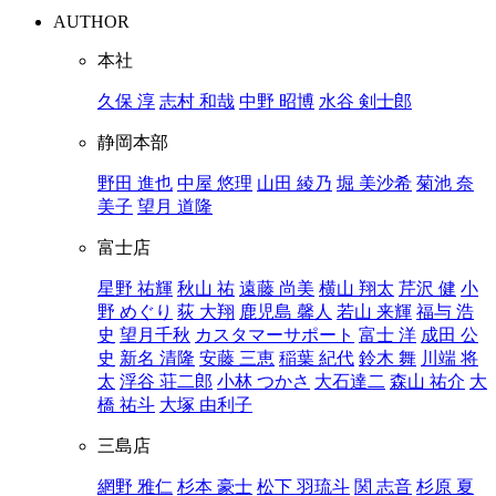
AUTHOR
本社
久保 淳
志村 和哉
中野 昭博
水谷 剣士郎
静岡本部
野田 進也
中屋 悠理
山田 綾乃
堀 美沙希
菊池 奈
美子
望月 道隆
富士店
星野 祐輝
秋山 祐
遠藤 尚美
横山 翔太
芹沢 健
小
野 めぐり
荻 大翔
鹿児島 馨人
若山 来輝
福与 浩
史
望月千秋
カスタマーサポート
富士 洋
成田 公
史
新名 清隆
安藤 三恵
稲葉 紀代
鈴木 舞
川端 将
太
浮谷 荘二郎
小林 つかさ
大石達二
森山 祐介
大
橋 祐斗
大塚 由利子
三島店
網野 雅仁
杉本 豪士
松下 羽琉斗
関 志音
杉原 夏