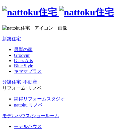
新築住宅
最響の家
Groovin'
Glass Arts
Blue Style
キママプラス
分譲住宅･不動産
リフォーム･リノベ
納得リフォームスタジオ
nattoku リノベ
モデルハウス/ショールーム
モデルハウス