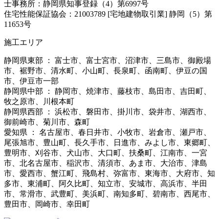
士事務所：静岡県知事登録（4）第6997号
住宅性能保証協会：21003789 [宅地建物取引業] 静岡（5）第
11653号
施工エリア
静岡県東部 ： 富士市、富士宮市、沼津市、三島市、御殿場
市、裾野市、清水町、小山町、長泉町、函南町、伊豆の国
市、伊豆市一部
静岡県中部 ： 静岡市、焼津市、藤枝市、島田市、吉田町、
牧之原市、川根本町
静岡県西部 ： 浜松市、磐田市、掛川市、袋井市、湖西市、
御前崎市、菊川市、森町
愛知県 ： 名古屋市、春日井市、小牧市、岩倉市、瀬戸市、
尾張旭市、豊山町、長久手市、日進市、みよし市、東郷町、
豊明市、刈谷市、犬山市、大口町、扶桑町、江南市、一宮
市、北名古屋市、稲沢市、清須市、あま市、大治市、津島
市、愛西市、蟹江町、飛島村、弥富市、東海市、大府市、知
多市、東浦町、阿久比町、知立市、安城市、高浜市、半田
市、常滑市、武豊町、美浜町、南知多町、碧南市、西尾市、
豊田市、岡崎市、幸田町