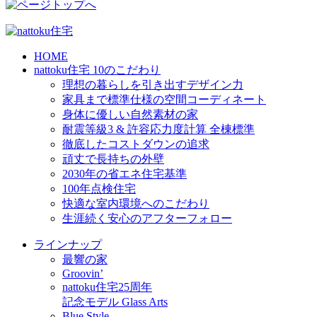
HOME
nattoku住宅 10のこだわり
理想の暮らしを引き出すデザイン力
家具まで標準仕様の空間コーディネート
身体に優しい自然素材の家
耐震等級3 & 許容応力度計算 全棟標準
徹底したコストダウンの追求
頑丈で長持ちの外壁
2030年の省エネ住宅基準
100年点検住宅
快適な室内環境へのこだわり
生涯続く安心のアフターフォロー
ラインナップ
最響の家
Groovin’
nattoku住宅25周年
記念モデル Glass Arts
Blue Style