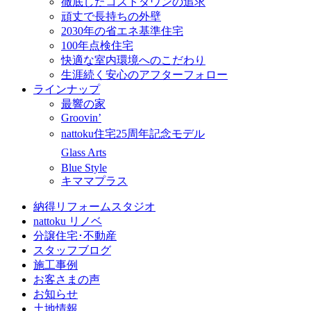
徹底したコストダウンの追求
頑丈で長持ちの外壁
2030年の省エネ基準住宅
100年点検住宅
快適な室内環境へのこだわり
生涯続く安心のアフターフォロー
ラインナップ
最響の家
Groovin’
nattoku住宅25周年記念モデル
Glass Arts
Blue Style
キママプラス
納得リフォームスタジオ
nattoku リノベ
分譲住宅･不動産
スタッフブログ
施工事例
お客さまの声
お知らせ
土地情報