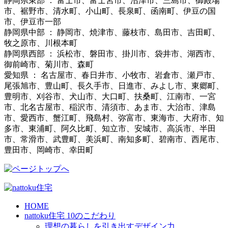
静岡県東部 ： 富士市、富士宮市、沼津市、三島市、御殿場
市、裾野市、清水町、小山町、長泉町、函南町、伊豆の国
市、伊豆市一部
静岡県中部 ： 静岡市、焼津市、藤枝市、島田市、吉田町、
牧之原市、川根本町
静岡県西部 ： 浜松市、磐田市、掛川市、袋井市、湖西市、
御前崎市、菊川市、森町
愛知県 ： 名古屋市、春日井市、小牧市、岩倉市、瀬戸市、
尾張旭市、豊山町、長久手市、日進市、みよし市、東郷町、
豊明市、刈谷市、犬山市、大口町、扶桑町、江南市、一宮
市、北名古屋市、稲沢市、清須市、あま市、大治市、津島
市、愛西市、蟹江町、飛島村、弥富市、東海市、大府市、知
多市、東浦町、阿久比町、知立市、安城市、高浜市、半田
市、常滑市、武豊町、美浜町、南知多町、碧南市、西尾市、
豊田市、岡崎市、幸田町
HOME
nattoku住宅 10のこだわり
理想の暮らしを引き出すデザイン力