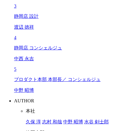
3
静岡店 設計
渡辺 徳祥
4
静岡店 コンシェルジュ
中西 永吉
5
プロダクト本部 本部長／ コンシェルジュ
中野 昭博
AUTHOR
本社
久保 淳
志村 和哉
中野 昭博
水谷 剣士郎