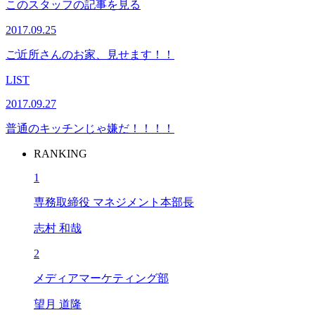
このスタッフの記事を見る
2017.09.25
ご近所さんのお家、見せます！！
LIST
2017.09.27
普通のキッチンじゃ嫌だ！！！！
RANKING
1
専務取締役 マネジメント本部長
志村 和哉
2
メディアマーケティング部
望月 道隆