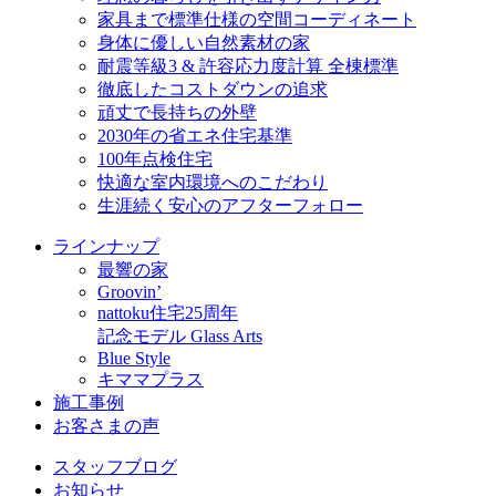
家具まで標準仕様の空間コーディネート
身体に優しい自然素材の家
耐震等級3 & 許容応力度計算 全棟標準
徹底したコストダウンの追求
頑丈で長持ちの外壁
2030年の省エネ住宅基準
100年点検住宅
快適な室内環境へのこだわり
生涯続く安心のアフターフォロー
ラインナップ
最響の家
Groovin’
nattoku住宅25周年
記念モデル Glass Arts
Blue Style
キママプラス
施工事例
お客さまの声
スタッフブログ
お知らせ