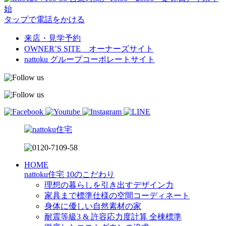
始
タップで電話をかける
来店・見学予約
OWNER’S SITE オーナーズサイト
nattoku
グループコーポレートサイト
HOME
nattoku住宅 10のこだわり
理想の暮らしを引き出すデザイン力
家具まで標準仕様の空間コーディネート
身体に優しい自然素材の家
耐震等級3 & 許容応力度計算 全棟標準