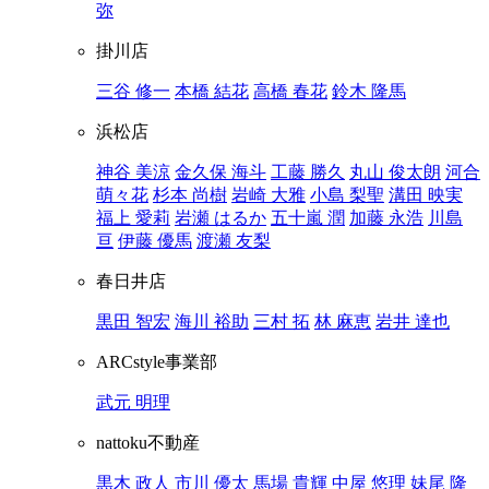
弥
掛川店
三谷 修一
本橋 結花
高橋 春花
鈴木 隆馬
浜松店
神谷 美涼
金久保 海斗
工藤 勝久
丸山 俊太朗
河合
萌々花
杉本 尚樹
岩崎 大雅
小島 梨聖
溝田 映実
福上 愛莉
岩瀬 はるか
五十嵐 潤
加藤 永浩
川島
亘
伊藤 優馬
渡瀬 友梨
春日井店
黒田 智宏
海川 裕助
三村 拓
林 麻恵
岩井 達也
ARCstyle事業部
武元 明理
nattoku不動産
黒木 政人
市川 優太
馬場 貴輝
中屋 悠理
妹尾 隆