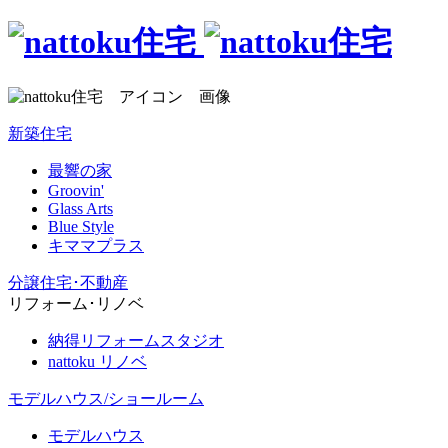
新築住宅
最響の家
Groovin'
Glass Arts
Blue Style
キママプラス
分譲住宅･不動産
リフォーム･リノベ
納得リフォームスタジオ
nattoku リノベ
モデルハウス/ショールーム
モデルハウス