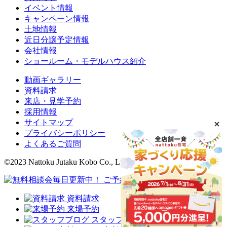
イベント情報
キャンペーン情報
土地情報
近日分譲予定情報
会社情報
ショールーム・モデルハウス紹介
動画ギャラリー
資料請求
来店・見学予約
採用情報
サイトマップ
プライバシーポリシー
よくあるご質問
©2023 Nattoku Jutaku Kobo Co., Ltd.
資料請求
来場予約
スタッフブログ