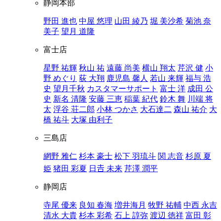
静岡本部
野田 進也
中屋 悠理
山田 綾乃
堀 美沙希
菊池 奈
美子
望月 道隆
富士店
星野 祐輝
秋山 祐
遠藤 尚美
横山 翔太
芹沢 健
小
野 めぐり
荻 大翔
鹿児島 馨人
若山 来輝
福与 浩
史
望月千秋
カスタマーサポート
富士 洋
成田 公
史
新名 清隆
安藤 三恵
稲葉 紀代
鈴木 舞
川端 将
太
浮谷 荘二郎
小林 つかさ
大石達二
森山 祐介
大
橋 祐斗
大塚 由利子
三島店
網野 雅仁
杉本 豪士
松下 羽琉斗
関 志音
杉原 夏
姫
猪田 彩夏
日𠮷 未来
芹澤 潤平
静岡店
寺尾 優来
良知 春海
増井海月
牧野 祐輔
中西 永吉
清水 大貴
杉本 彩希
石上 諄弥
渡辺 徳祥
富田 彰