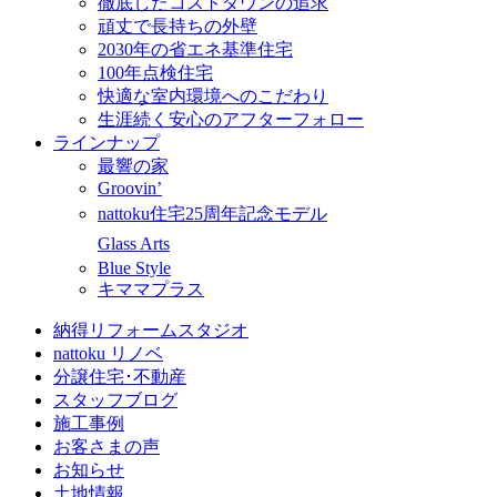
徹底したコストダウンの追求
頑丈で長持ちの外壁
2030年の省エネ基準住宅
100年点検住宅
快適な室内環境へのこだわり
生涯続く安心のアフターフォロー
ラインナップ
最響の家
Groovin’
nattoku住宅25周年記念モデル
Glass Arts
Blue Style
キママプラス
納得リフォームスタジオ
nattoku リノベ
分譲住宅･不動産
スタッフブログ
施工事例
お客さまの声
お知らせ
土地情報