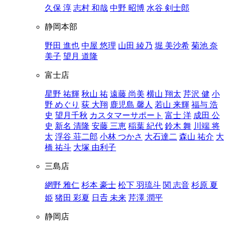
久保 淳
志村 和哉
中野 昭博
水谷 剣士郎
静岡本部
野田 進也
中屋 悠理
山田 綾乃
堀 美沙希
菊池 奈
美子
望月 道隆
富士店
星野 祐輝
秋山 祐
遠藤 尚美
横山 翔太
芹沢 健
小
野 めぐり
荻 大翔
鹿児島 馨人
若山 来輝
福与 浩
史
望月千秋
カスタマーサポート
富士 洋
成田 公
史
新名 清隆
安藤 三恵
稲葉 紀代
鈴木 舞
川端 将
太
浮谷 荘二郎
小林 つかさ
大石達二
森山 祐介
大
橋 祐斗
大塚 由利子
三島店
網野 雅仁
杉本 豪士
松下 羽琉斗
関 志音
杉原 夏
姫
猪田 彩夏
日𠮷 未来
芹澤 潤平
静岡店