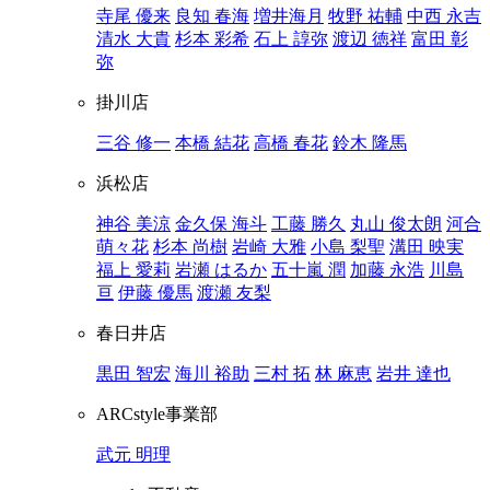
寺尾 優来
良知 春海
増井海月
牧野 祐輔
中西 永吉
清水 大貴
杉本 彩希
石上 諄弥
渡辺 徳祥
富田 彰
弥
掛川店
三谷 修一
本橋 結花
高橋 春花
鈴木 隆馬
浜松店
神谷 美涼
金久保 海斗
工藤 勝久
丸山 俊太朗
河合
萌々花
杉本 尚樹
岩崎 大雅
小島 梨聖
溝田 映実
福上 愛莉
岩瀬 はるか
五十嵐 潤
加藤 永浩
川島
亘
伊藤 優馬
渡瀬 友梨
春日井店
黒田 智宏
海川 裕助
三村 拓
林 麻恵
岩井 達也
ARCstyle事業部
武元 明理