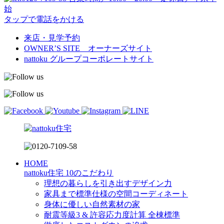
始
タップで電話をかける
来店・見学予約
OWNER’S SITE オーナーズサイト
nattoku
グループコーポレートサイト
HOME
nattoku住宅 10のこだわり
理想の暮らしを引き出すデザイン力
家具まで標準仕様の空間コーディネート
身体に優しい自然素材の家
耐震等級3 & 許容応力度計算 全棟標準