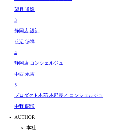
望月 道隆
3
静岡店 設計
渡辺 徳祥
4
静岡店 コンシェルジュ
中西 永吉
5
プロダクト本部 本部長／ コンシェルジュ
中野 昭博
AUTHOR
本社