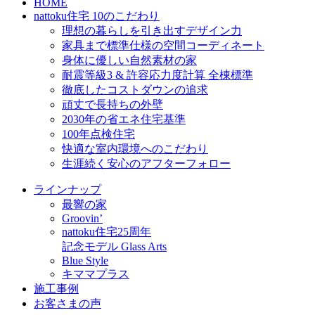
HOME
nattoku住宅 10のこだわり
理想の暮らしを引き出すデザイン力
家具まで標準仕様の空間コーディネート
身体に優しい自然素材の家
耐震等級3 & 許容応力度計算 全棟標準
徹底したコストダウンの追求
頑丈で長持ちの外壁
2030年の省エネ住宅基準
100年点検住宅
快適な室内環境へのこだわり
生涯続く安心のアフターフォロー
ラインナップ
最響の家
Groovin’
nattoku住宅25周年
記念モデル Glass Arts
Blue Style
キママプラス
施工事例
お客さまの声