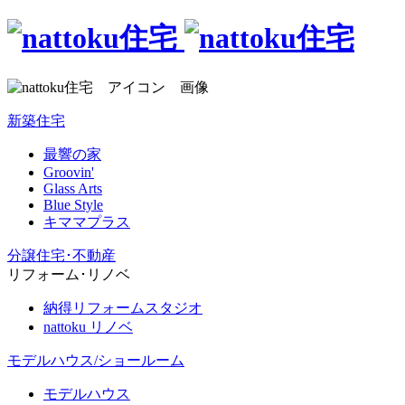
新築住宅
最響の家
Groovin'
Glass Arts
Blue Style
キママプラス
分譲住宅･不動産
リフォーム･リノベ
納得リフォームスタジオ
nattoku リノベ
モデルハウス/ショールーム
モデルハウス