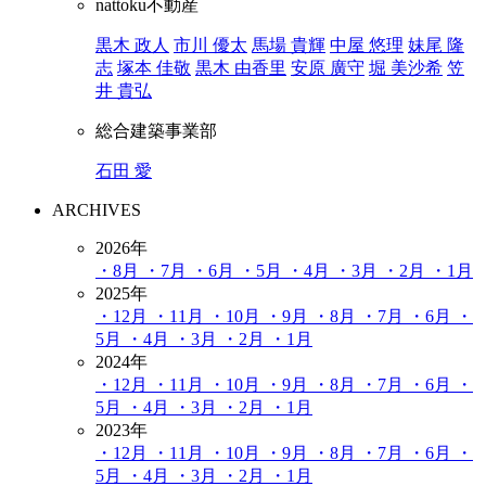
nattoku不動産
黒木 政人
市川 優太
馬場 貴輝
中屋 悠理
妹尾 隆
志
塚本 佳敬
黒木 由香里
安原 廣守
堀 美沙希
笠
井 貴弘
総合建築事業部
石田 愛
ARCHIVES
2026年
・8月
・7月
・6月
・5月
・4月
・3月
・2月
・1月
2025年
・12月
・11月
・10月
・9月
・8月
・7月
・6月
・
5月
・4月
・3月
・2月
・1月
2024年
・12月
・11月
・10月
・9月
・8月
・7月
・6月
・
5月
・4月
・3月
・2月
・1月
2023年
・12月
・11月
・10月
・9月
・8月
・7月
・6月
・
5月
・4月
・3月
・2月
・1月