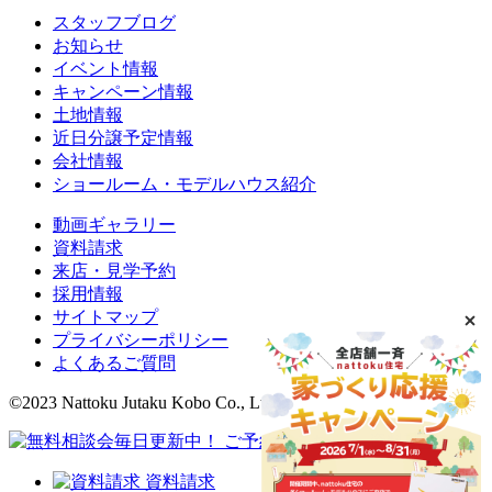
スタッフブログ
お知らせ
イベント情報
キャンペーン情報
土地情報
近日分譲予定情報
会社情報
ショールーム・モデルハウス紹介
動画ギャラリー
資料請求
来店・見学予約
採用情報
サイトマップ
プライバシーポリシー
よくあるご質問
©2023 Nattoku Jutaku Kobo Co., Ltd.
資料請求