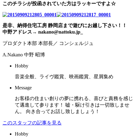
このチラシが投函されていた方はラッキーですよ☆
是非、納得住宅工房 静岡店まで遊びにお越し下さい！！
中野アドレス→ nakano@nattoku.jp_
プロダクト本部 本部長／ コンシェルジュ
A.Nakano
中野 昭博
Hobby
音楽全般、ライヴ鑑賞、映画鑑賞、星屑集め
Message
お客様の住まい創りの夢に携れる、喜びと責務を感じ
て邁進して参ります！ 嘘・駆け引きは一切致しませ
ん。 向き合ってお話し致しましょう！
このスタッフの記事を見る
Hobby