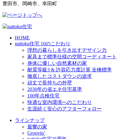
豊田市、岡崎市、幸田町
HOME
nattoku住宅 10のこだわり
理想の暮らしを引き出すデザイン力
家具まで標準仕様の空間コーディネート
身体に優しい自然素材の家
耐震等級3 & 許容応力度計算 全棟標準
徹底したコストダウンの追求
頑丈で長持ちの外壁
2030年の省エネ住宅基準
100年点検住宅
快適な室内環境へのこだわり
生涯続く安心のアフターフォロー
ラインナップ
最響の家
Groovin’
nattoku住宅25周年