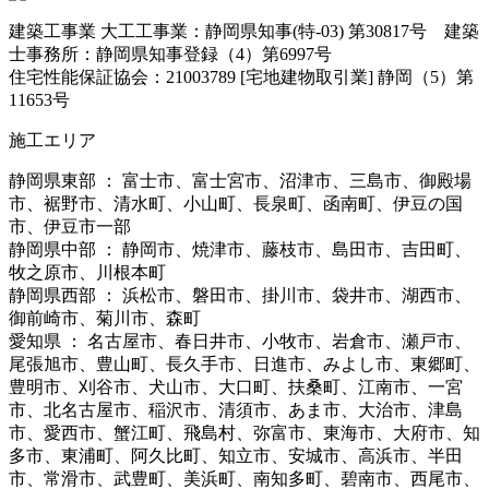
建築工事業 大工工事業：静岡県知事(特-03) 第30817号 建築
士事務所：静岡県知事登録（4）第6997号
住宅性能保証協会：21003789 [宅地建物取引業] 静岡（5）第
11653号
施工エリア
静岡県東部 ： 富士市、富士宮市、沼津市、三島市、御殿場
市、裾野市、清水町、小山町、長泉町、函南町、伊豆の国
市、伊豆市一部
静岡県中部 ： 静岡市、焼津市、藤枝市、島田市、吉田町、
牧之原市、川根本町
静岡県西部 ： 浜松市、磐田市、掛川市、袋井市、湖西市、
御前崎市、菊川市、森町
愛知県 ： 名古屋市、春日井市、小牧市、岩倉市、瀬戸市、
尾張旭市、豊山町、長久手市、日進市、みよし市、東郷町、
豊明市、刈谷市、犬山市、大口町、扶桑町、江南市、一宮
市、北名古屋市、稲沢市、清須市、あま市、大治市、津島
市、愛西市、蟹江町、飛島村、弥富市、東海市、大府市、知
多市、東浦町、阿久比町、知立市、安城市、高浜市、半田
市、常滑市、武豊町、美浜町、南知多町、碧南市、西尾市、