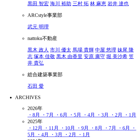
黒田 智宏
海川 裕助
三村 拓
林 麻恵
岩井 達也
ARCstyle事業部
武元 明理
nattoku不動産
黒木 政人
市川 優太
馬場 貴輝
中屋 悠理
妹尾 隆
志
塚本 佳敬
黒木 由香里
安原 廣守
堀 美沙希
笠
井 貴弘
総合建築事業部
石田 愛
ARCHIVES
2026年
・8月
・7月
・6月
・5月
・4月
・3月
・2月
・1月
2025年
・12月
・11月
・10月
・9月
・8月
・7月
・6月
・
5月
・4月
・3月
・2月
・1月