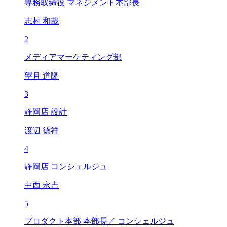
専務取締役 マネジメント本部長
志村 和哉
2
メディアマーケティング部
望月 道隆
3
静岡店 設計
渡辺 徳祥
4
静岡店 コンシェルジュ
中西 永吉
5
プロダクト本部 本部長／ コンシェルジュ