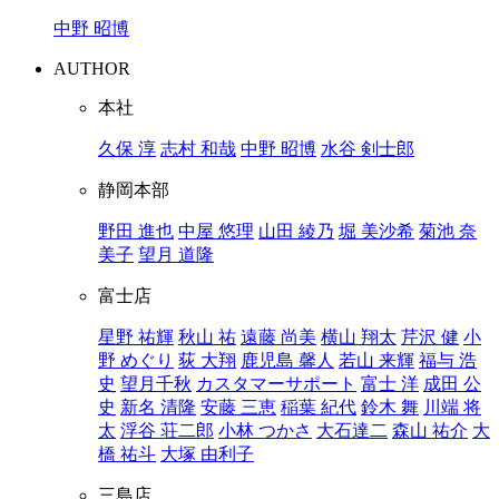
中野 昭博
AUTHOR
本社
久保 淳
志村 和哉
中野 昭博
水谷 剣士郎
静岡本部
野田 進也
中屋 悠理
山田 綾乃
堀 美沙希
菊池 奈
美子
望月 道隆
富士店
星野 祐輝
秋山 祐
遠藤 尚美
横山 翔太
芹沢 健
小
野 めぐり
荻 大翔
鹿児島 馨人
若山 来輝
福与 浩
史
望月千秋
カスタマーサポート
富士 洋
成田 公
史
新名 清隆
安藤 三恵
稲葉 紀代
鈴木 舞
川端 将
太
浮谷 荘二郎
小林 つかさ
大石達二
森山 祐介
大
橋 祐斗
大塚 由利子
三島店