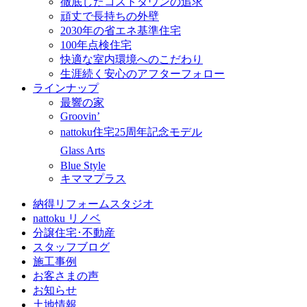
徹底したコストダウンの追求
頑丈で長持ちの外壁
2030年の省エネ基準住宅
100年点検住宅
快適な室内環境へのこだわり
生涯続く安心のアフターフォロー
ラインナップ
最響の家
Groovin’
nattoku住宅25周年記念モデル
Glass Arts
Blue Style
キママプラス
納得リフォームスタジオ
nattoku リノベ
分譲住宅･不動産
スタッフブログ
施工事例
お客さまの声
お知らせ
土地情報