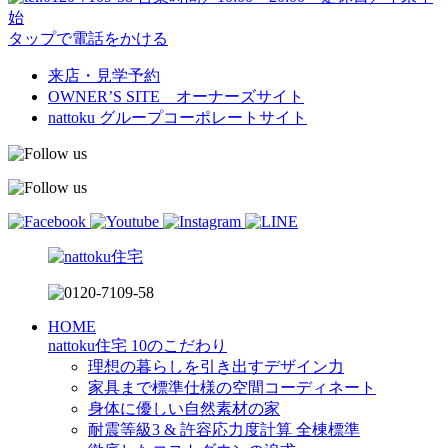
始
タップで電話をかける
来店・見学予約
OWNER’S SITE オーナーズサイト
nattoku
グループコーポレートサイト
HOME
nattoku住宅 10のこだわり
理想の暮らしを引き出すデザイン力
家具まで標準仕様の空間コーディネート
身体に優しい自然素材の家
耐震等級3 & 許容応力度計算 全棟標準