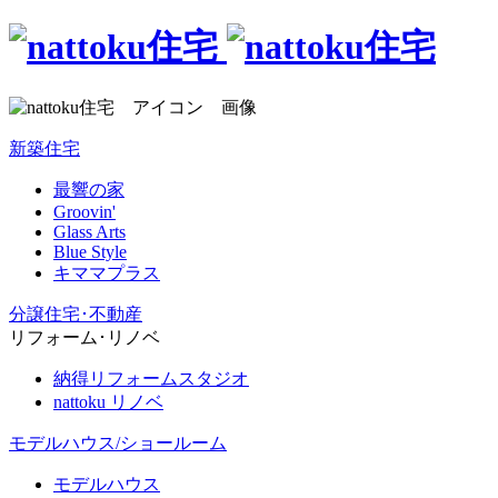
新築住宅
最響の家
Groovin'
Glass Arts
Blue Style
キママプラス
分譲住宅･不動産
リフォーム･リノベ
納得リフォームスタジオ
nattoku リノベ
モデルハウス/ショールーム
モデルハウス