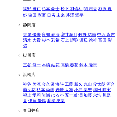
網野 雅仁
杉本 豪士
松下 羽琉斗
関 志音
杉原 夏
姫
猪田 彩夏
日𠮷 未来
芹澤 潤平
静岡店
寺尾 優来
良知 春海
増井海月
牧野 祐輔
中西 永吉
清水 大貴
杉本 彩希
石上 諄弥
渡辺 徳祥
富田 彰
弥
掛川店
三谷 修一
本橋 結花
高橋 春花
鈴木 隆馬
浜松店
神谷 美涼
金久保 海斗
工藤 勝久
丸山 俊太朗
河合
萌々花
杉本 尚樹
岩崎 大雅
小島 梨聖
溝田 映実
福上 愛莉
岩瀬 はるか
五十嵐 潤
加藤 永浩
川島
亘
伊藤 優馬
渡瀬 友梨
春日井店