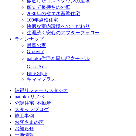
徹底したコストダウンの追求
頑丈で長持ちの外壁
2030年の省エネ基準住宅
100年点検住宅
快適な室内環境へのこだわり
生涯続く安心のアフターフォロー
ラインナップ
最響の家
Groovin’
nattoku住宅25周年記念モデル
Glass Arts
Blue Style
キママプラス
納得リフォームスタジオ
nattoku リノベ
分譲住宅･不動産
スタッフブログ
施工事例
お客さまの声
お知らせ
土地情報