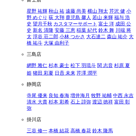
星野 祐輝
秋山 祐
遠藤 尚美
横山 翔太
芹沢 健
小
野 めぐり
荻 大翔
鹿児島 馨人
若山 来輝
福与 浩
史
望月千秋
カスタマーサポート
富士 洋
成田 公
史
新名 清隆
安藤 三恵
稲葉 紀代
鈴木 舞
川端 将
太
浮谷 荘二郎
小林 つかさ
大石達二
森山 祐介
大
橋 祐斗
大塚 由利子
三島店
網野 雅仁
杉本 豪士
松下 羽琉斗
関 志音
杉原 夏
姫
猪田 彩夏
日𠮷 未来
芹澤 潤平
静岡店
寺尾 優来
良知 春海
増井海月
牧野 祐輔
中西 永吉
清水 大貴
杉本 彩希
石上 諄弥
渡辺 徳祥
富田 彰
弥
掛川店
三谷 修一
本橋 結花
高橋 春花
鈴木 隆馬