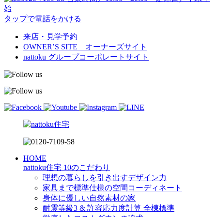
始
タップで電話をかける
来店・見学予約
OWNER’S SITE オーナーズサイト
nattoku
グループコーポレートサイト
HOME
nattoku住宅 10のこだわり
理想の暮らしを引き出すデザイン力
家具まで標準仕様の空間コーディネート
身体に優しい自然素材の家
耐震等級3 & 許容応力度計算 全棟標準