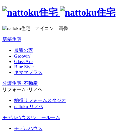
新築住宅
最響の家
Groovin'
Glass Arts
Blue Style
キママプラス
分譲住宅･不動産
リフォーム･リノベ
納得リフォームスタジオ
nattoku リノベ
モデルハウス/ショールーム
モデルハウス