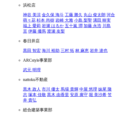
浜松店
神谷 美涼
金久保 海斗
工藤 勝久
丸山 俊太朗
河合
萌々花
杉本 尚樹
岩崎 大雅
小島 梨聖
溝田 映実
福上 愛莉
岩瀬 はるか
五十嵐 潤
加藤 永浩
川島
亘
伊藤 優馬
渡瀬 友梨
春日井店
黒田 智宏
海川 裕助
三村 拓
林 麻恵
岩井 達也
ARCstyle事業部
武元 明理
nattoku不動産
黒木 政人
市川 優太
馬場 貴輝
中屋 悠理
妹尾 隆
志
塚本 佳敬
黒木 由香里
安原 廣守
堀 美沙希
笠
井 貴弘
総合建築事業部