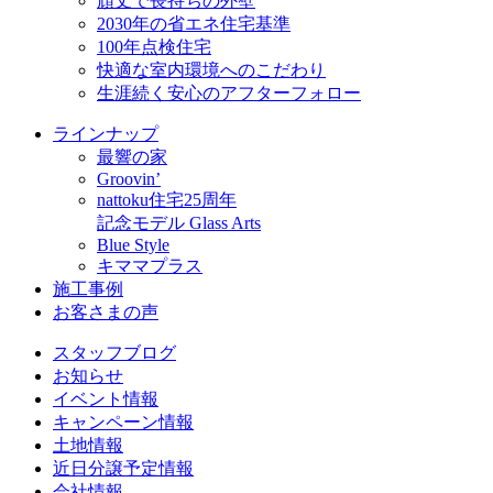
頑丈で長持ちの外壁
2030年の省エネ住宅基準
100年点検住宅
快適な室内環境へのこだわり
生涯続く安心のアフターフォロー
ラインナップ
最響の家
Groovin’
nattoku住宅25周年
記念モデル Glass Arts
Blue Style
キママプラス
施工事例
お客さまの声
スタッフブログ
お知らせ
イベント情報
キャンペーン情報
土地情報
近日分譲予定情報
会社情報