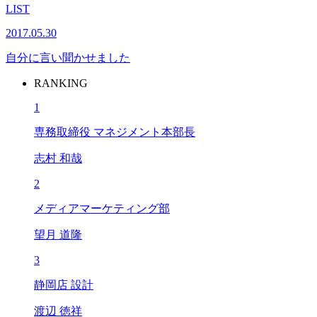
LIST
2017.05.30
自分に言い聞かせました
RANKING
1
専務取締役 マネジメント本部長
志村 和哉
2
メディアマーケティング部
望月 道隆
3
静岡店 設計
渡辺 徳祥