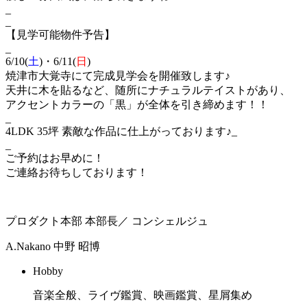
_
_
【見学可能物件予告】
_
6/10(
土
)・6/11(
日
)
焼津市大覚寺にて完成見学会を開催致します♪
天井に木を貼るなど、随所にナチュラルテイストがあり、
アクセントカラーの「黒」が全体を引き締めます！！
_
4LDK 35坪 素敵な作品に仕上がっております♪_
_
ご予約はお早めに！
ご連絡お待ちしております！
プロダクト本部 本部長／ コンシェルジュ
A.Nakano
中野 昭博
Hobby
音楽全般、ライヴ鑑賞、映画鑑賞、星屑集め