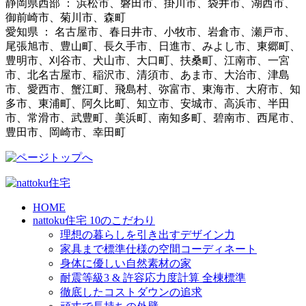
静岡県西部 ： 浜松市、磐田市、掛川市、袋井市、湖西市、
御前崎市、菊川市、森町
愛知県 ： 名古屋市、春日井市、小牧市、岩倉市、瀬戸市、
尾張旭市、豊山町、長久手市、日進市、みよし市、東郷町、
豊明市、刈谷市、犬山市、大口町、扶桑町、江南市、一宮
市、北名古屋市、稲沢市、清須市、あま市、大治市、津島
市、愛西市、蟹江町、飛島村、弥富市、東海市、大府市、知
多市、東浦町、阿久比町、知立市、安城市、高浜市、半田
市、常滑市、武豊町、美浜町、南知多町、碧南市、西尾市、
豊田市、岡崎市、幸田町
HOME
nattoku住宅 10のこだわり
理想の暮らしを引き出すデザイン力
家具まで標準仕様の空間コーディネート
身体に優しい自然素材の家
耐震等級3 & 許容応力度計算 全棟標準
徹底したコストダウンの追求