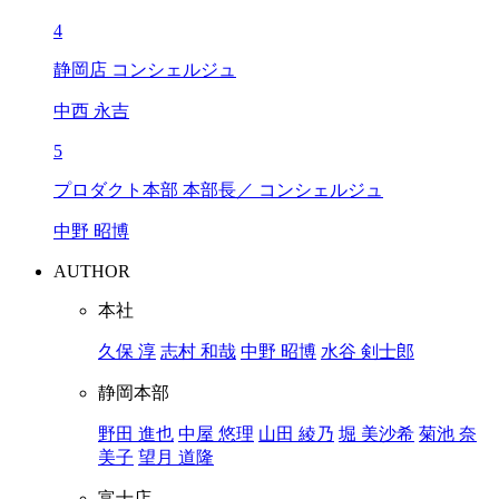
4
静岡店 コンシェルジュ
中西 永吉
5
プロダクト本部 本部長／ コンシェルジュ
中野 昭博
AUTHOR
本社
久保 淳
志村 和哉
中野 昭博
水谷 剣士郎
静岡本部
野田 進也
中屋 悠理
山田 綾乃
堀 美沙希
菊池 奈
美子
望月 道隆
富士店