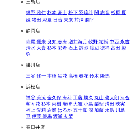
三島店
網野 雅仁
杉本 豪士
松下 羽琉斗
関 志音
杉原 夏
姫
猪田 彩夏
日𠮷 未来
芹澤 潤平
静岡店
寺尾 優来
良知 春海
増井海月
牧野 祐輔
中西 永吉
清水 大貴
杉本 彩希
石上 諄弥
渡辺 徳祥
富田 彰
弥
掛川店
三谷 修一
本橋 結花
高橋 春花
鈴木 隆馬
浜松店
神谷 美涼
金久保 海斗
工藤 勝久
丸山 俊太朗
河合
萌々花
杉本 尚樹
岩崎 大雅
小島 梨聖
溝田 映実
福上 愛莉
岩瀬 はるか
五十嵐 潤
加藤 永浩
川島
亘
伊藤 優馬
渡瀬 友梨
春日井店