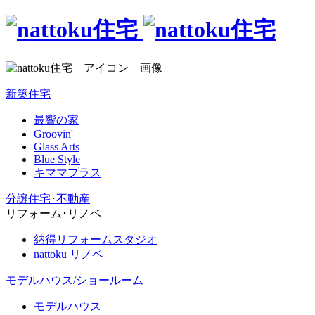
新築住宅
最響の家
Groovin'
Glass Arts
Blue Style
キママプラス
分譲住宅･不動産
リフォーム･リノベ
納得リフォームスタジオ
nattoku リノベ
モデルハウス/ショールーム
モデルハウス