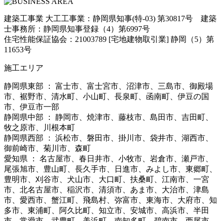
建築工事業 大工工事業：静岡県知事(特-03) 第30817号 建築
士事務所：静岡県知事登録（4）第6997号
住宅性能保証協会：21003789 [宅地建物取引業] 静岡（5）第
11653号
施工エリア
静岡県東部 ： 富士市、富士宮市、沼津市、三島市、御殿場
市、裾野市、清水町、小山町、長泉町、函南町、伊豆の国
市、伊豆市一部
静岡県中部 ： 静岡市、焼津市、藤枝市、島田市、吉田町、
牧之原市、川根本町
静岡県西部 ： 浜松市、磐田市、掛川市、袋井市、湖西市、
御前崎市、菊川市、森町
愛知県 ： 名古屋市、春日井市、小牧市、岩倉市、瀬戸市、
尾張旭市、豊山町、長久手市、日進市、みよし市、東郷町、
豊明市、刈谷市、犬山市、大口町、扶桑町、江南市、一宮
市、北名古屋市、稲沢市、清須市、あま市、大治市、津島
市、愛西市、蟹江町、飛島村、弥富市、東海市、大府市、知
多市、東浦町、阿久比町、知立市、安城市、高浜市、半田
市、常滑市、武豊町、美浜町、南知多町、碧南市、西尾市、