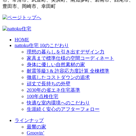
豊田市、岡崎市、幸田町
HOME
nattoku住宅 10のこだわり
理想の暮らしを引き出すデザイン力
家具まで標準仕様の空間コーディネート
身体に優しい自然素材の家
耐震等級3 & 許容応力度計算 全棟標準
徹底したコストダウンの追求
頑丈で長持ちの外壁
2030年の省エネ住宅基準
100年点検住宅
快適な室内環境へのこだわり
生涯続く安心のアフターフォロー
ラインナップ
最響の家
Groovin’