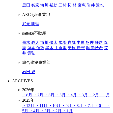
黒田 智宏
海川 裕助
三村 拓
林 麻恵
岩井 達也
ARCstyle事業部
武元 明理
nattoku不動産
黒木 政人
市川 優太
馬場 貴輝
中屋 悠理
妹尾 隆
志
塚本 佳敬
黒木 由香里
安原 廣守
堀 美沙希
笠
井 貴弘
総合建築事業部
石田 愛
ARCHIVES
2026年
・8月
・7月
・6月
・5月
・4月
・3月
・2月
・1月
2025年
・12月
・11月
・10月
・9月
・8月
・7月
・6月
・
5月
・4月
・3月
・2月
・1月