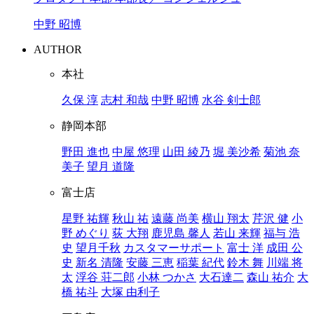
中野 昭博
AUTHOR
本社
久保 淳
志村 和哉
中野 昭博
水谷 剣士郎
静岡本部
野田 進也
中屋 悠理
山田 綾乃
堀 美沙希
菊池 奈
美子
望月 道隆
富士店
星野 祐輝
秋山 祐
遠藤 尚美
横山 翔太
芹沢 健
小
野 めぐり
荻 大翔
鹿児島 馨人
若山 来輝
福与 浩
史
望月千秋
カスタマーサポート
富士 洋
成田 公
史
新名 清隆
安藤 三恵
稲葉 紀代
鈴木 舞
川端 将
太
浮谷 荘二郎
小林 つかさ
大石達二
森山 祐介
大
橋 祐斗
大塚 由利子