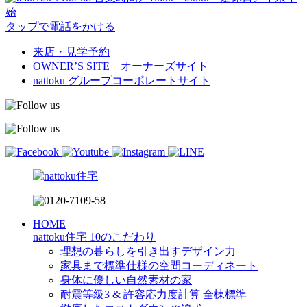
始
タップで電話をかける
来店・見学予約
OWNER’S SITE オーナーズサイト
nattoku
グループコーポレートサイト
HOME
nattoku住宅 10のこだわり
理想の暮らしを引き出すデザイン力
家具まで標準仕様の空間コーディネート
身体に優しい自然素材の家
耐震等級3 & 許容応力度計算 全棟標準