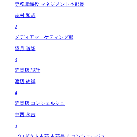
専務取締役 マネジメント本部長
志村 和哉
2
メディアマーケティング部
望月 道隆
3
静岡店 設計
渡辺 徳祥
4
静岡店 コンシェルジュ
中西 永吉
5
プロダクト本部 本部長／ コンシェルジュ