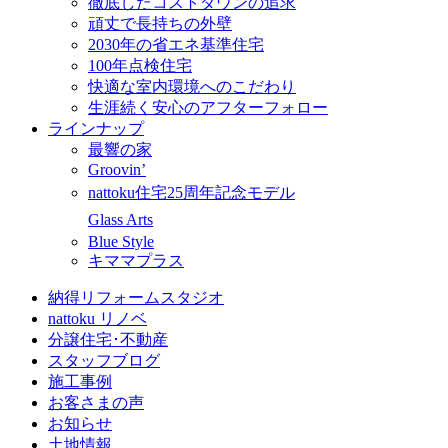
徹底したコストダウンの追求
頑丈で長持ちの外壁
2030年の省エネ基準住宅
100年点検住宅
快適な室内環境へのこだわり
生涯続く安心のアフターフォロー
ラインナップ
最響の家
Groovin’
nattoku住宅25周年記念モデル
Glass Arts
Blue Style
キママプラス
納得リフォームスタジオ
nattoku リノベ
分譲住宅･不動産
スタッフブログ
施工事例
お客さまの声
お知らせ
土地情報