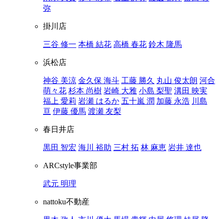
弥
掛川店
三谷 修一
本橋 結花
高橋 春花
鈴木 隆馬
浜松店
神谷 美涼
金久保 海斗
工藤 勝久
丸山 俊太朗
河合
萌々花
杉本 尚樹
岩崎 大雅
小島 梨聖
溝田 映実
福上 愛莉
岩瀬 はるか
五十嵐 潤
加藤 永浩
川島
亘
伊藤 優馬
渡瀬 友梨
春日井店
黒田 智宏
海川 裕助
三村 拓
林 麻恵
岩井 達也
ARCstyle事業部
武元 明理
nattoku不動産