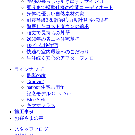
理想の暮らしを引き出すデザイン力
家具まで標準仕様の空間コーディネート
身体に優しい自然素材の家
耐震等級3 & 許容応力度計算 全棟標準
徹底したコストダウンの追求
頑丈で長持ちの外壁
2030年の省エネ住宅基準
100年点検住宅
快適な室内環境へのこだわり
生涯続く安心のアフターフォロー
ラインナップ
最響の家
Groovin’
nattoku住宅25周年
記念モデル Glass Arts
Blue Style
キママプラス
施工事例
お客さまの声
スタッフブログ