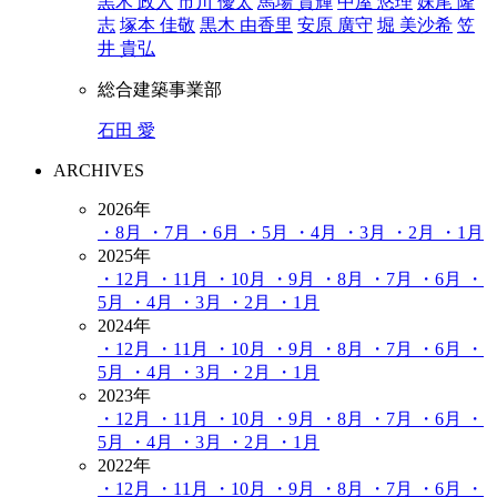
黒木 政人
市川 優太
馬場 貴輝
中屋 悠理
妹尾 隆
志
塚本 佳敬
黒木 由香里
安原 廣守
堀 美沙希
笠
井 貴弘
総合建築事業部
石田 愛
ARCHIVES
2026年
・8月
・7月
・6月
・5月
・4月
・3月
・2月
・1月
2025年
・12月
・11月
・10月
・9月
・8月
・7月
・6月
・
5月
・4月
・3月
・2月
・1月
2024年
・12月
・11月
・10月
・9月
・8月
・7月
・6月
・
5月
・4月
・3月
・2月
・1月
2023年
・12月
・11月
・10月
・9月
・8月
・7月
・6月
・
5月
・4月
・3月
・2月
・1月
2022年
・12月
・11月
・10月
・9月
・8月
・7月
・6月
・