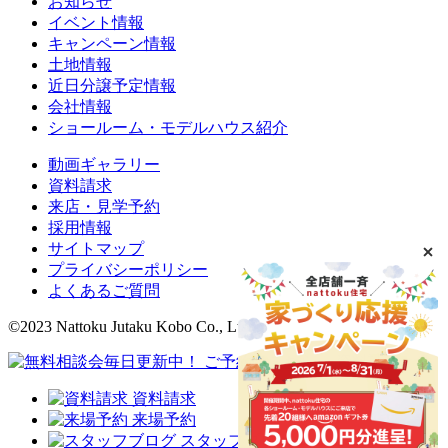
お知らせ
イベント情報
キャンペーン情報
土地情報
近日分譲予定情報
会社情報
ショールーム・モデルハウス紹介
動画ギャラリー
資料請求
来店・見学予約
採用情報
サイトマップ
プライバシーポリシー
よくあるご質問
©2023 Nattoku Jutaku Kobo Co., Ltd.
資料請求
来場予約
スタッフブログ