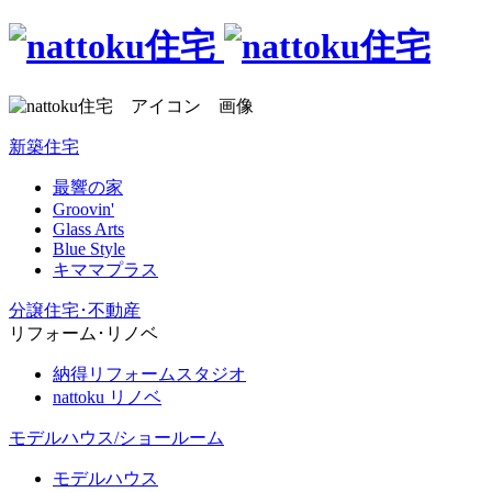
新築住宅
最響の家
Groovin'
Glass Arts
Blue Style
キママプラス
分譲住宅･不動産
リフォーム･リノベ
納得リフォームスタジオ
nattoku リノベ
モデルハウス/ショールーム
モデルハウス