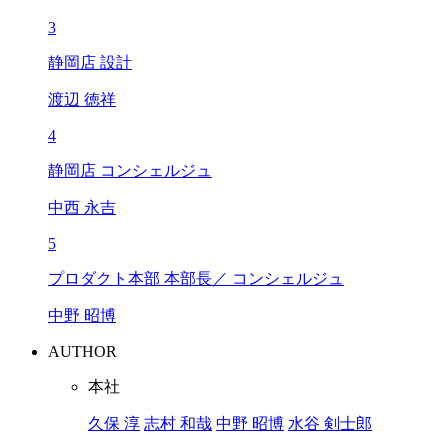
3
静岡店 設計
渡辺 徳祥
4
静岡店 コンシェルジュ
中西 永吉
5
プロダクト本部 本部長／ コンシェルジュ
中野 昭博
AUTHOR
本社
久保 淳
志村 和哉
中野 昭博
水谷 剣士郎