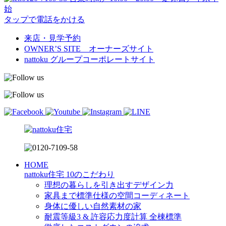
始
タップで電話をかける
来店・見学予約
OWNER’S SITE オーナーズサイト
nattoku
グループコーポレートサイト
HOME
nattoku住宅 10のこだわり
理想の暮らしを引き出すデザイン力
家具まで標準仕様の空間コーディネート
身体に優しい自然素材の家
耐震等級3 & 許容応力度計算 全棟標準