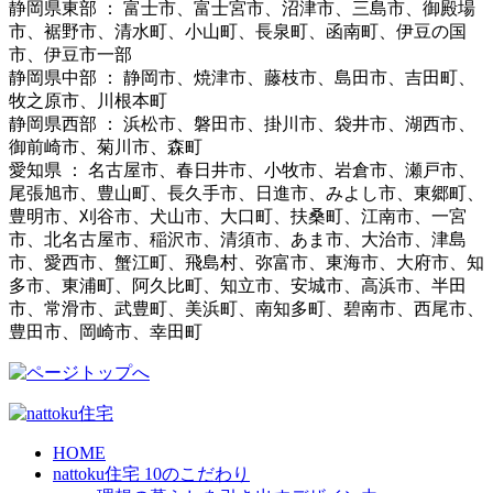
静岡県東部 ： 富士市、富士宮市、沼津市、三島市、御殿場
市、裾野市、清水町、小山町、長泉町、函南町、伊豆の国
市、伊豆市一部
静岡県中部 ： 静岡市、焼津市、藤枝市、島田市、吉田町、
牧之原市、川根本町
静岡県西部 ： 浜松市、磐田市、掛川市、袋井市、湖西市、
御前崎市、菊川市、森町
愛知県 ： 名古屋市、春日井市、小牧市、岩倉市、瀬戸市、
尾張旭市、豊山町、長久手市、日進市、みよし市、東郷町、
豊明市、刈谷市、犬山市、大口町、扶桑町、江南市、一宮
市、北名古屋市、稲沢市、清須市、あま市、大治市、津島
市、愛西市、蟹江町、飛島村、弥富市、東海市、大府市、知
多市、東浦町、阿久比町、知立市、安城市、高浜市、半田
市、常滑市、武豊町、美浜町、南知多町、碧南市、西尾市、
豊田市、岡崎市、幸田町
HOME
nattoku住宅 10のこだわり