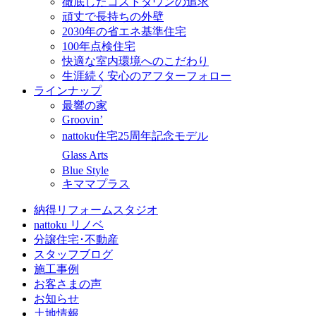
徹底したコストダウンの追求
頑丈で長持ちの外壁
2030年の省エネ基準住宅
100年点検住宅
快適な室内環境へのこだわり
生涯続く安心のアフターフォロー
ラインナップ
最響の家
Groovin’
nattoku住宅25周年記念モデル
Glass Arts
Blue Style
キママプラス
納得リフォームスタジオ
nattoku リノベ
分譲住宅･不動産
スタッフブログ
施工事例
お客さまの声
お知らせ
土地情報