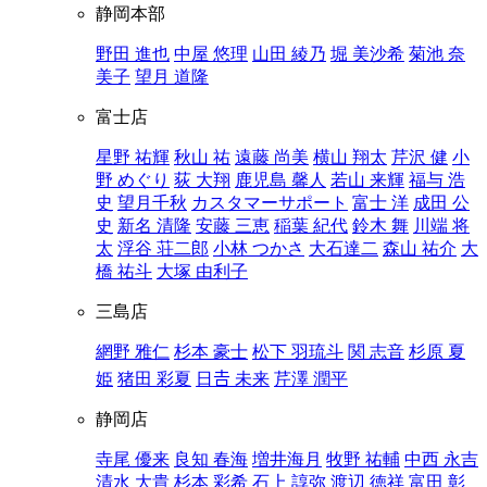
静岡本部
野田 進也
中屋 悠理
山田 綾乃
堀 美沙希
菊池 奈
美子
望月 道隆
富士店
星野 祐輝
秋山 祐
遠藤 尚美
横山 翔太
芹沢 健
小
野 めぐり
荻 大翔
鹿児島 馨人
若山 来輝
福与 浩
史
望月千秋
カスタマーサポート
富士 洋
成田 公
史
新名 清隆
安藤 三恵
稲葉 紀代
鈴木 舞
川端 将
太
浮谷 荘二郎
小林 つかさ
大石達二
森山 祐介
大
橋 祐斗
大塚 由利子
三島店
網野 雅仁
杉本 豪士
松下 羽琉斗
関 志音
杉原 夏
姫
猪田 彩夏
日𠮷 未来
芹澤 潤平
静岡店
寺尾 優来
良知 春海
増井海月
牧野 祐輔
中西 永吉
清水 大貴
杉本 彩希
石上 諄弥
渡辺 徳祥
富田 彰