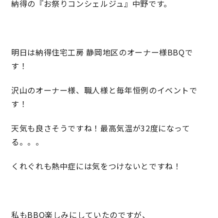
納得の『お祭りコンシェルジュ』中野です。
営業時間／10:00～20:00 定休日／年末年始
タップで電話をかける
明日は納得住宅工房 静岡地区のオーナー様BBQで
す！
来店・見学予約
沢山のオーナー様、職人様と毎年恒例のイベントで
す！
OWNER’S SITE オーナーズサイト
天気も良さそうですね！最高気温が32度になって
る。。。
nattoku
グループコーポレートサイト
くれぐれも熱中症には気をつけないとですね！
nattoku住宅 10のこだわり
私もBBQ楽しみにしていたのですが、