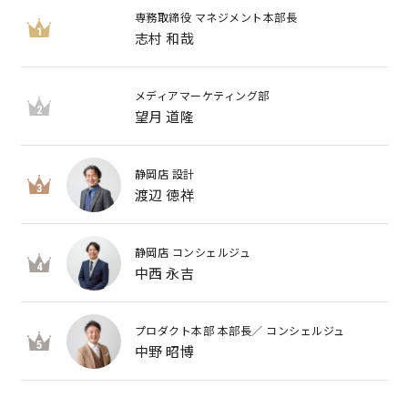
専務取締役 マネジメント本部長
1
志村 和哉
メディアマーケティング部
2
望月 道隆
静岡店 設計
3
渡辺 徳祥
静岡店 コンシェルジュ
4
中西 永吉
プロダクト本部 本部長／ コンシェルジュ
5
中野 昭博