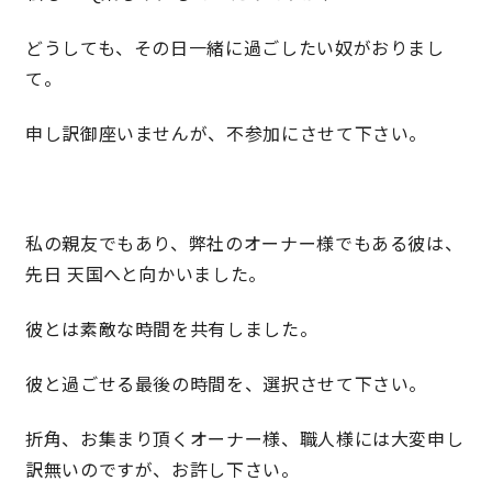
どうしても、その日一緒に過ごしたい奴がおりまし
理想の暮らしを引き出すデザイン力
て。
家具まで標準仕様の空間コーディネート
申し訳御座いませんが、不参加にさせて下さい。
身体に優しい自然素材の家
耐震等級3 & 許容応力度計算 全棟標準
私の親友でもあり、弊社のオーナー様でもある彼は、
先日 天国へと向かいました。
徹底したコストダウンの追求
彼とは素敵な時間を共有しました。
頑丈で長持ちの外壁
彼と過ごせる最後の時間を、選択させて下さい。
2030年の省エネ基準住宅
折角、お集まり頂くオーナー様、職人様には大変申し
訳無いのですが、お許し下さい。
100年点検住宅