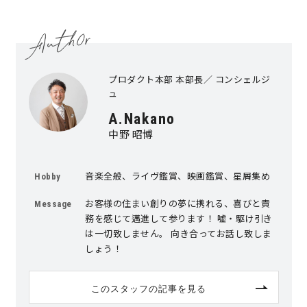
キママプラス
プロダクト本部 本部長／ コンシェルジ
納得リフォームスタジオ
nattoku リノベ
ュ
A.Nakano
分譲住宅･不動産
スタッフブログ
中野 昭博
施工事例
お客さまの声
音楽全般、ライヴ鑑賞、映画鑑賞、星屑集め
Hobby
お客様の住まい創りの夢に携れる、喜びと責
Message
お知らせ
土地情報
務を感じて邁進して参ります！ 嘘・駆け引き
は一切致しません。 向き合ってお話し致しま
しょう！
近日分譲予定情報
会社情報
このスタッフの記事を見る
動画ギャラリー
採用情報