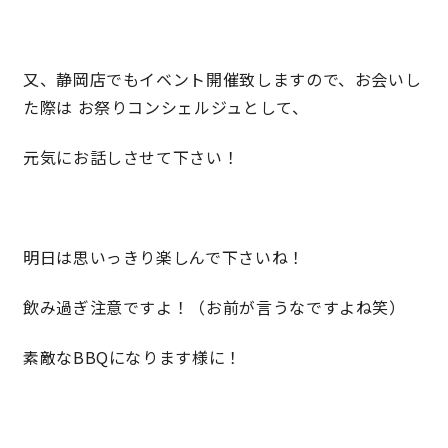
快適な室内環境へのこだわり
又、静岡店でもイベント開催致しますので、お会いし
生涯続く安心のアフターフォロー
た際は お祭りコンシェルジュとして、
元気にお話しさせて下さい！
ラインナップ
最響の家
明日は思いっきり楽しんで下さいね！
Groovin’
飲み過ぎ注意ですよ！（お前が言うなですよね笑）
素敵なBBQになります様に！
nattoku住宅25周年記念モデル
Glass Arts
Blue Style