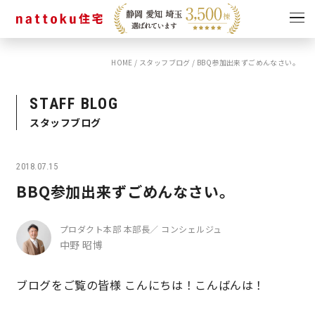
HOME
/
スタッフブログ
/
BBQ参加出来ずごめんなさい。
イベント
キャンペーン
見学会
情報
STAFF BLOG
スタッフブログ
ショールーム
資料請求
モデルハウス
2018.07.15
スタッフブログ
BBQ参加出来ずごめんなさい。
プロダクト本部 本部長／ コンシェルジュ
中野 昭博
ブログをご覧の皆様 こんにちは！こんばんは！