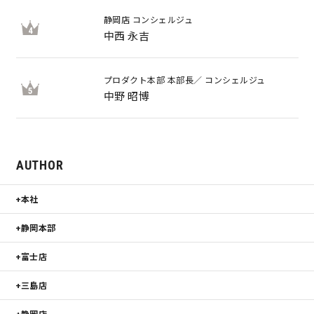
静岡店 コンシェルジュ
4
中西 永吉
プロダクト本部 本部長／ コンシェルジュ
5
中野 昭博
AUTHOR
本社
静岡本部
富士店
三島店
静岡店