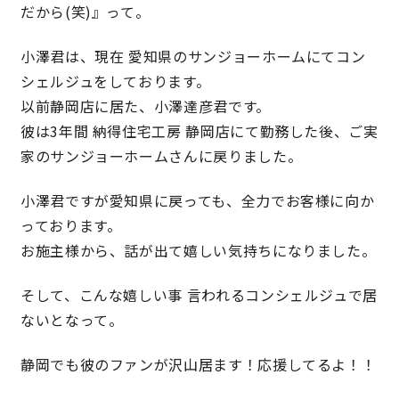
だから(笑)』って。
快適な室内環境へのこだわり
小澤君は、現在 愛知県のサンジョーホームにてコン
シェルジュをしております。
生涯続く安心のアフターフォロー
以前静岡店に居た、小澤達彦君です。
彼は3年間 納得住宅工房 静岡店にて勤務した後、ご実
ラインナップ
家のサンジョーホームさんに戻りました。
小澤君ですが愛知県に戻っても、全力でお客様に向か
最響の家
っております。
お施主様から、話が出て嬉しい気持ちになりました。
Groovin’
そして、こんな嬉しい事 言われるコンシェルジュで居
nattoku住宅25周年記念モデル
ないとなって。
Glass Arts
静岡でも彼のファンが沢山居ます！応援してるよ！！
Blue Style