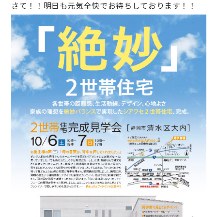
さて！！明日も元気全快でお待ちしております！！
キママプラス
納得リフォームスタジオ
nattoku リノベ
分譲住宅･不動産
スタッフブログ
施工事例
お客さまの声
お知らせ
土地情報
近日分譲予定情報
会社情報
動画ギャラリー
採用情報