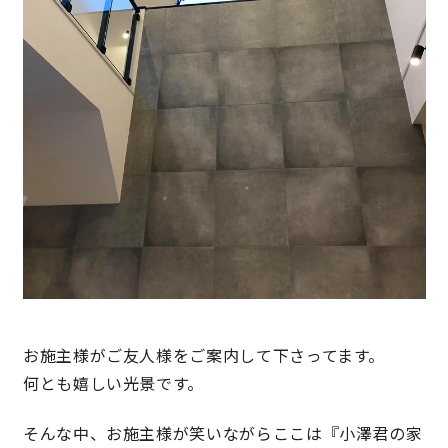
理想の暮らしを引き出すデザイン力
家具まで標準仕様の空間コーディネート
身体に優しい自然素材の家
耐震等級3 & 許容応力度計算 全棟標準
徹底したコストダウンの追求
頑丈で長持ちの外壁
お施主様がご友人様をご案内して下さってます。
2030年の省エネ基準住宅
何とも嬉しい光景です。
そんな中、お施主様が笑いながらここは『小澤君の家
100年点検住宅