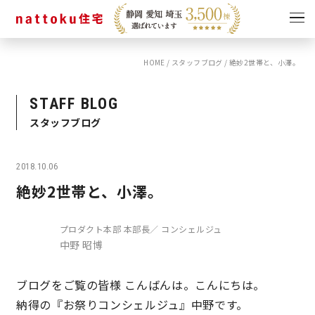
HOME
/
スタッフブログ
/
絶妙2世帯と、小澤。
イベント
キャンペーン
見学会
情報
STAFF BLOG
スタッフブログ
ショールーム
資料請求
モデルハウス
2018.10.06
スタッフブログ
絶妙2世帯と、小澤。
プロダクト本部 本部長／ コンシェルジュ
中野 昭博
ブログをご覧の皆様 こんばんは。こんにちは。
納得の『お祭りコンシェルジュ』中野です。