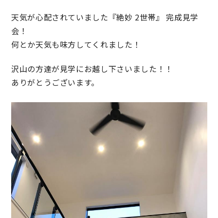
天気が心配されていました『絶妙 2世帯』 完成見学
会！
営業時間／10:00～20:00 定休日／年末年始
何とか天気も味方してくれました！
タップで電話をかける
沢山の方達が見学にお越し下さいました！！
ありがとうございます。
来店・見学予約
OWNER’S SITE オーナーズサイト
nattoku
グループコーポレートサイト
nattoku住宅 10のこだわり