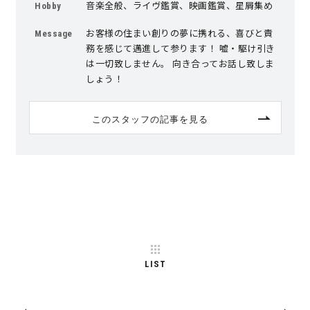
音楽全般、ライヴ鑑賞、映画鑑賞、星屑集め
Hobby
お客様の住まい創りの夢に携れる、喜びと責
Message
務を感じて邁進して参ります！ 嘘・駆け引き
は一切致しません。 向き合ってお話し致しま
しょう！
このスタッフの記事を見る
LIST