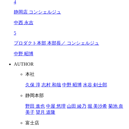
4
静岡店 コンシェルジュ
中西 永吉
5
プロダクト本部 本部長／ コンシェルジュ
中野 昭博
AUTHOR
本社
久保 淳
志村 和哉
中野 昭博
水谷 剣士郎
静岡本部
野田 進也
中屋 悠理
山田 綾乃
堀 美沙希
菊池 奈
美子
望月 道隆
富士店