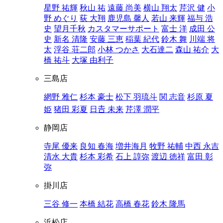
星野 祐輝
秋山 祐
遠藤 尚美
横山 翔太
芹沢 健
小
野 めぐり
荻 大翔
鹿児島 馨人
若山 来輝
福与 浩
史
望月千秋
カスタマーサポート
富士 洋
成田 公
史
新名 清隆
安藤 三恵
稲葉 紀代
鈴木 舞
川端 将
太
浮谷 荘二郎
小林 つかさ
大石達二
森山 祐介
大
橋 祐斗
大塚 由利子
三島店
網野 雅仁
杉本 豪士
松下 羽琉斗
関 志音
杉原 夏
姫
猪田 彩夏
日𠮷 未来
芹澤 潤平
静岡店
寺尾 優来
良知 春海
増井海月
牧野 祐輔
中西 永吉
清水 大貴
杉本 彩希
石上 諄弥
渡辺 徳祥
富田 彰
弥
掛川店
三谷 修一
本橋 結花
高橋 春花
鈴木 隆馬
浜松店