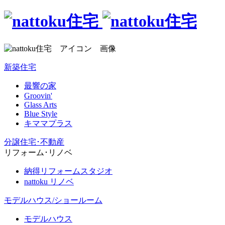
新築住宅
最響の家
Groovin'
Glass Arts
Blue Style
キママプラス
分譲住宅･不動産
リフォーム･リノベ
納得リフォームスタジオ
nattoku リノベ
モデルハウス/ショールーム
モデルハウス