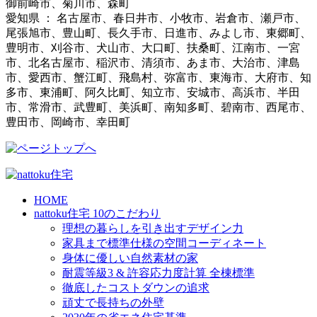
御前崎市、菊川市、森町
愛知県 ： 名古屋市、春日井市、小牧市、岩倉市、瀬戸市、
尾張旭市、豊山町、長久手市、日進市、みよし市、東郷町、
豊明市、刈谷市、犬山市、大口町、扶桑町、江南市、一宮
市、北名古屋市、稲沢市、清須市、あま市、大治市、津島
市、愛西市、蟹江町、飛島村、弥富市、東海市、大府市、知
多市、東浦町、阿久比町、知立市、安城市、高浜市、半田
市、常滑市、武豊町、美浜町、南知多町、碧南市、西尾市、
豊田市、岡崎市、幸田町
HOME
nattoku住宅 10のこだわり
理想の暮らしを引き出すデザイン力
家具まで標準仕様の空間コーディネート
身体に優しい自然素材の家
耐震等級3 & 許容応力度計算 全棟標準
徹底したコストダウンの追求
頑丈で長持ちの外壁