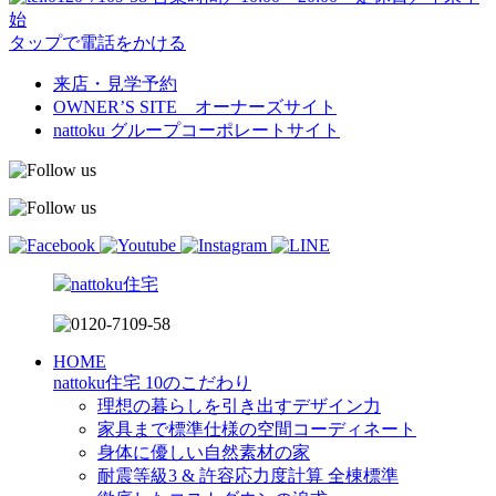
始
タップで電話をかける
来店・見学予約
OWNER’S SITE オーナーズサイト
nattoku
グループコーポレートサイト
HOME
nattoku住宅 10のこだわり
理想の暮らしを引き出すデザイン力
家具まで標準仕様の空間コーディネート
身体に優しい自然素材の家
耐震等級3 & 許容応力度計算 全棟標準