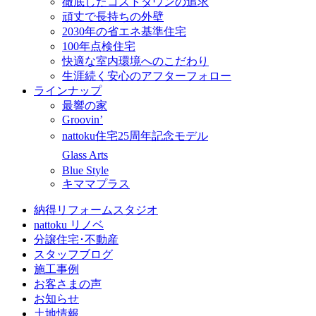
徹底したコストダウンの追求
頑丈で長持ちの外壁
2030年の省エネ基準住宅
100年点検住宅
快適な室内環境へのこだわり
生涯続く安心のアフターフォロー
ラインナップ
最響の家
Groovin’
nattoku住宅25周年記念モデル
Glass Arts
Blue Style
キママプラス
納得リフォームスタジオ
nattoku リノベ
分譲住宅･不動産
スタッフブログ
施工事例
お客さまの声
お知らせ
土地情報