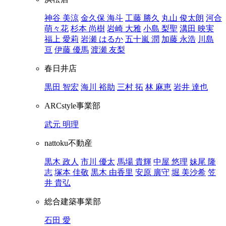
神谷 美涼
金久保 海斗
工藤 勝久
丸山 俊太朗
河合
萌々花
杉本 尚樹
岩崎 大雅
小島 梨聖
溝田 映実
福上 愛莉
岩瀬 はるか
五十嵐 潤
加藤 永浩
川島
亘
伊藤 優馬
渡瀬 友梨
春日井店
黒田 智宏
海川 裕助
三村 拓
林 麻恵
岩井 達也
ARCstyle事業部
武元 明理
nattoku不動産
黒木 政人
市川 優太
馬場 貴輝
中屋 悠理
妹尾 隆
志
塚本 佳敬
黒木 由香里
安原 廣守
堀 美沙希
笠
井 貴弘
総合建築事業部
石田 愛