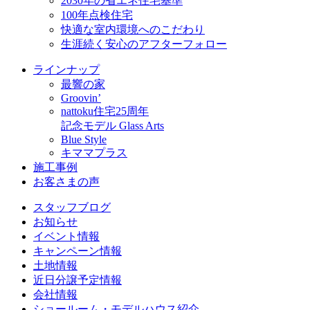
2030年の省エネ住宅基準
100年点検住宅
快適な室内環境へのこだわり
生涯続く安心のアフターフォロー
ラインナップ
最響の家
Groovin’
nattoku住宅25周年
記念モデル Glass Arts
Blue Style
キママプラス
施工事例
お客さまの声
スタッフブログ
お知らせ
イベント情報
キャンペーン情報
土地情報
近日分譲予定情報
会社情報
ショールーム・モデルハウス紹介