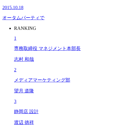
2015.10.18
オータムパーティで
RANKING
1
専務取締役 マネジメント本部長
志村 和哉
2
メディアマーケティング部
望月 道隆
3
静岡店 設計
渡辺 徳祥