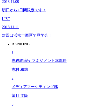
2018.11.09
明日から2日間限定です！
LIST
2018.11.11
次回は浜松市西区で見学会！
RANKING
1
専務取締役 マネジメント本部長
志村 和哉
2
メディアマーケティング部
望月 道隆
3