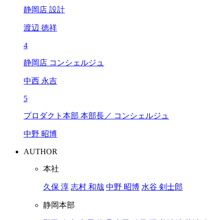
静岡店 設計
渡辺 徳祥
4
静岡店 コンシェルジュ
中西 永吉
5
プロダクト本部 本部長／ コンシェルジュ
中野 昭博
AUTHOR
本社
久保 淳
志村 和哉
中野 昭博
水谷 剣士郎
静岡本部