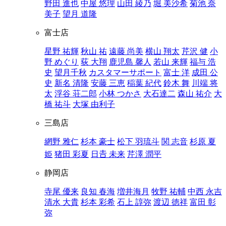
野田 進也
中屋 悠理
山田 綾乃
堀 美沙希
菊池 奈
美子
望月 道隆
富士店
星野 祐輝
秋山 祐
遠藤 尚美
横山 翔太
芹沢 健
小
野 めぐり
荻 大翔
鹿児島 馨人
若山 来輝
福与 浩
史
望月千秋
カスタマーサポート
富士 洋
成田 公
史
新名 清隆
安藤 三恵
稲葉 紀代
鈴木 舞
川端 将
太
浮谷 荘二郎
小林 つかさ
大石達二
森山 祐介
大
橋 祐斗
大塚 由利子
三島店
網野 雅仁
杉本 豪士
松下 羽琉斗
関 志音
杉原 夏
姫
猪田 彩夏
日𠮷 未来
芹澤 潤平
静岡店
寺尾 優来
良知 春海
増井海月
牧野 祐輔
中西 永吉
清水 大貴
杉本 彩希
石上 諄弥
渡辺 徳祥
富田 彰
弥