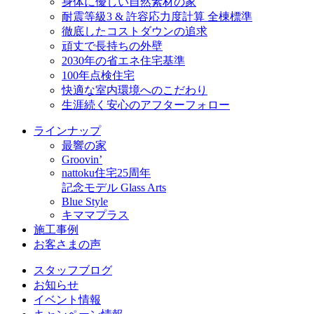
身体に優しい自然素材の家
耐震等級3 & 許容応力度計算 全棟標準
徹底したコストダウンの追求
頑丈で長持ちの外壁
2030年の省エネ住宅基準
100年点検住宅
快適な室内環境へのこだわり
生涯続く安心のアフターフォロー
ラインナップ
最響の家
Groovin’
nattoku住宅25周年
記念モデル Glass Arts
Blue Style
キママプラス
施工事例
お客さまの声
スタッフブログ
お知らせ
イベント情報