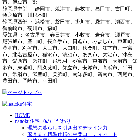
市、伊豆市一部
静岡県中部 ： 静岡市、焼津市、藤枝市、島田市、吉田町、
牧之原市、川根本町
静岡県西部 ： 浜松市、磐田市、掛川市、袋井市、湖西市、
御前崎市、菊川市、森町
愛知県 ： 名古屋市、春日井市、小牧市、岩倉市、瀬戸市、
尾張旭市、豊山町、長久手市、日進市、みよし市、東郷町、
豊明市、刈谷市、犬山市、大口町、扶桑町、江南市、一宮
市、北名古屋市、稲沢市、清須市、あま市、大治市、津島
市、愛西市、蟹江町、飛島村、弥富市、東海市、大府市、知
多市、東浦町、阿久比町、知立市、安城市、高浜市、半田
市、常滑市、武豊町、美浜町、南知多町、碧南市、西尾市、
豊田市、岡崎市、幸田町
HOME
nattoku住宅 10のこだわり
理想の暮らしを引き出すデザイン力
家具まで標準仕様の空間コーディネート