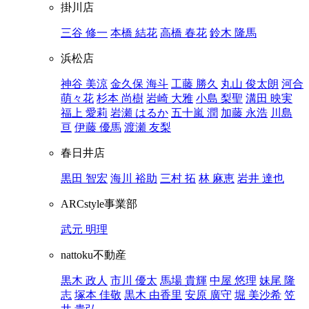
掛川店
三谷 修一
本橋 結花
高橋 春花
鈴木 隆馬
浜松店
神谷 美涼
金久保 海斗
工藤 勝久
丸山 俊太朗
河合
萌々花
杉本 尚樹
岩崎 大雅
小島 梨聖
溝田 映実
福上 愛莉
岩瀬 はるか
五十嵐 潤
加藤 永浩
川島
亘
伊藤 優馬
渡瀬 友梨
春日井店
黒田 智宏
海川 裕助
三村 拓
林 麻恵
岩井 達也
ARCstyle事業部
武元 明理
nattoku不動産
黒木 政人
市川 優太
馬場 貴輝
中屋 悠理
妹尾 隆
志
塚本 佳敬
黒木 由香里
安原 廣守
堀 美沙希
笠