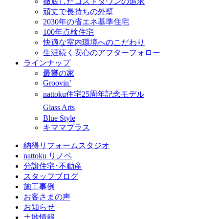
徹底したコストダウンの追求
頑丈で長持ちの外壁
2030年の省エネ基準住宅
100年点検住宅
快適な室内環境へのこだわり
生涯続く安心のアフターフォロー
ラインナップ
最響の家
Groovin’
nattoku住宅25周年記念モデル
Glass Arts
Blue Style
キママプラス
納得リフォームスタジオ
nattoku リノベ
分譲住宅･不動産
スタッフブログ
施工事例
お客さまの声
お知らせ
土地情報