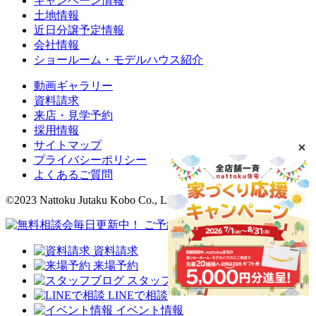
キャンペーン情報
土地情報
近日分譲予定情報
会社情報
ショールーム・モデルハウス紹介
動画ギャラリー
資料請求
来店・見学予約
採用情報
サイトマップ
プライバシーポリシー
よくあるご質問
©2023 Nattoku Jutaku Kobo Co., Ltd.
資料請求
来場予約
スタッフブログ
LINEで相談
イベント情報