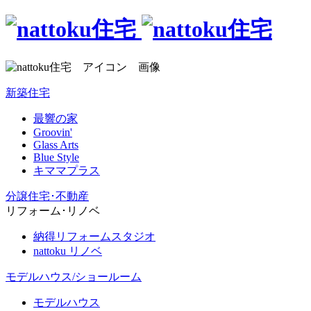
新築住宅
最響の家
Groovin'
Glass Arts
Blue Style
キママプラス
分譲住宅･不動産
リフォーム･リノベ
納得リフォームスタジオ
nattoku リノベ
モデルハウス/ショールーム
モデルハウス