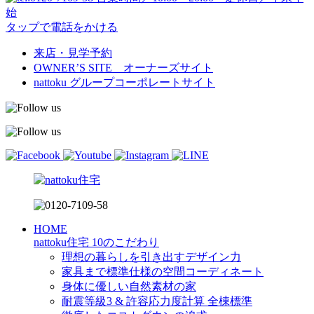
始
タップで電話をかける
来店・見学予約
OWNER’S SITE オーナーズサイト
nattoku
グループコーポレートサイト
HOME
nattoku住宅 10のこだわり
理想の暮らしを引き出すデザイン力
家具まで標準仕様の空間コーディネート
身体に優しい自然素材の家
耐震等級3 & 許容応力度計算 全棟標準