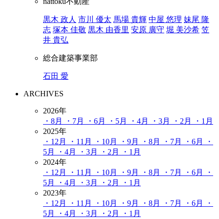
nattoku不動産
黒木 政人
市川 優太
馬場 貴輝
中屋 悠理
妹尾 隆
志
塚本 佳敬
黒木 由香里
安原 廣守
堀 美沙希
笠
井 貴弘
総合建築事業部
石田 愛
ARCHIVES
2026年
・8月
・7月
・6月
・5月
・4月
・3月
・2月
・1月
2025年
・12月
・11月
・10月
・9月
・8月
・7月
・6月
・
5月
・4月
・3月
・2月
・1月
2024年
・12月
・11月
・10月
・9月
・8月
・7月
・6月
・
5月
・4月
・3月
・2月
・1月
2023年
・12月
・11月
・10月
・9月
・8月
・7月
・6月
・
5月
・4月
・3月
・2月
・1月