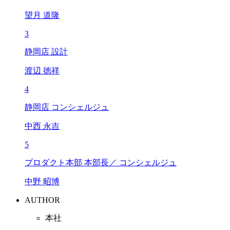
望月 道隆
3
静岡店 設計
渡辺 徳祥
4
静岡店 コンシェルジュ
中西 永吉
5
プロダクト本部 本部長／ コンシェルジュ
中野 昭博
AUTHOR
本社