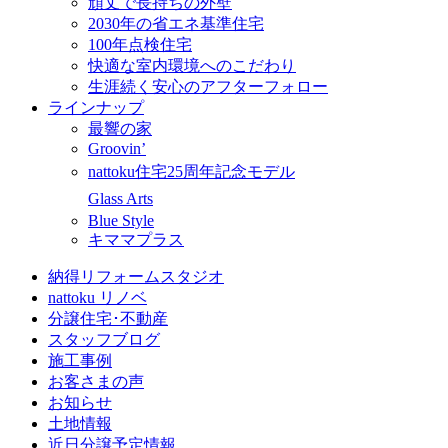
頑丈で長持ちの外壁
2030年の省エネ基準住宅
100年点検住宅
快適な室内環境へのこだわり
生涯続く安心のアフターフォロー
ラインナップ
最響の家
Groovin’
nattoku住宅25周年記念モデル
Glass Arts
Blue Style
キママプラス
納得リフォームスタジオ
nattoku リノベ
分譲住宅･不動産
スタッフブログ
施工事例
お客さまの声
お知らせ
土地情報
近日分譲予定情報