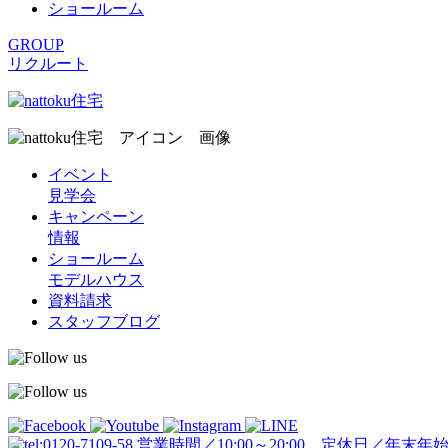
ショールーム
GROUP
リクルート
イベント
見学会
キャンペーン
情報
ショールーム
モデルハウス
資料請求
スタッフブログ
営業時間／10:00～20:00 定休日／年末年