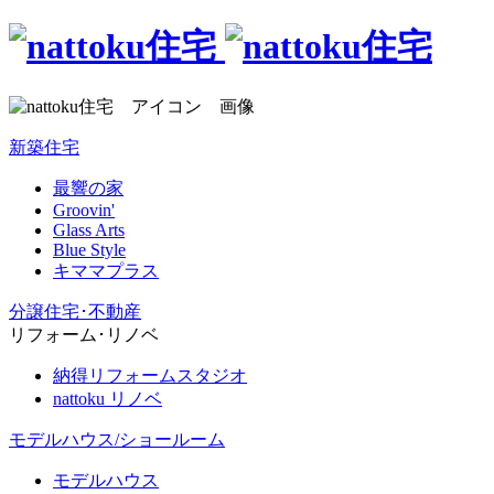
新築住宅
最響の家
Groovin'
Glass Arts
Blue Style
キママプラス
分譲住宅･不動産
リフォーム･リノベ
納得リフォームスタジオ
nattoku リノベ
モデルハウス/ショールーム
モデルハウス