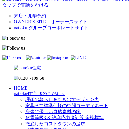
タップで電話をかける
来店・見学予約
OWNER’S SITE オーナーズサイト
nattoku
グループコーポレートサイト
HOME
nattoku住宅 10のこだわり
理想の暮らしを引き出すデザイン力
家具まで標準仕様の空間コーディネート
身体に優しい自然素材の家
耐震等級3 & 許容応力度計算 全棟標準
徹底したコストダウンの追求