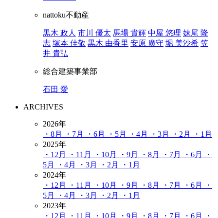
nattoku不動産
黒木 政人
市川 優太
馬場 貴輝
中屋 悠理
妹尾 隆
志
塚本 佳敬
黒木 由香里
安原 廣守
堀 美沙希
笠
井 貴弘
総合建築事業部
石田 愛
ARCHIVES
2026年
・8月
・7月
・6月
・5月
・4月
・3月
・2月
・1月
2025年
・12月
・11月
・10月
・9月
・8月
・7月
・6月
・
5月
・4月
・3月
・2月
・1月
2024年
・12月
・11月
・10月
・9月
・8月
・7月
・6月
・
5月
・4月
・3月
・2月
・1月
2023年
・12月
・11月
・10月
・9月
・8月
・7月
・6月
・