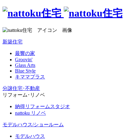
新築住宅
最響の家
Groovin'
Glass Arts
Blue Style
キママプラス
分譲住宅･不動産
リフォーム･リノベ
納得リフォームスタジオ
nattoku リノベ
モデルハウス/ショールーム
モデルハウス