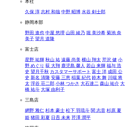
本社
久保 淳
志村 和哉
中野 昭博
水谷 剣士郎
静岡本部
野田 進也
中屋 悠理
山田 綾乃
堀 美沙希
菊池 奈
美子
望月 道隆
富士店
星野 祐輝
秋山 祐
遠藤 尚美
横山 翔太
芹沢 健
小
野 めぐり
荻 大翔
鹿児島 馨人
若山 来輝
福与 浩
史
望月千秋
カスタマーサポート
富士 洋
成田 公
史
新名 清隆
安藤 三恵
稲葉 紀代
鈴木 舞
川端 将
太
浮谷 荘二郎
小林 つかさ
大石達二
森山 祐介
大
橋 祐斗
大塚 由利子
三島店
網野 雅仁
杉本 豪士
松下 羽琉斗
関 志音
杉原 夏
姫
猪田 彩夏
日𠮷 未来
芹澤 潤平