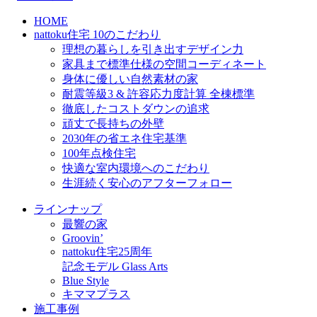
HOME
nattoku住宅 10のこだわり
理想の暮らしを引き出すデザイン力
家具まで標準仕様の空間コーディネート
身体に優しい自然素材の家
耐震等級3 & 許容応力度計算 全棟標準
徹底したコストダウンの追求
頑丈で長持ちの外壁
2030年の省エネ住宅基準
100年点検住宅
快適な室内環境へのこだわり
生涯続く安心のアフターフォロー
ラインナップ
最響の家
Groovin’
nattoku住宅25周年
記念モデル Glass Arts
Blue Style
キママプラス
施工事例