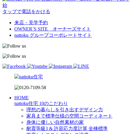
始
タップで電話をかける
来店・見学予約
OWNER’S SITE オーナーズサイト
nattoku
グループコーポレートサイト
HOME
nattoku住宅 10のこだわり
理想の暮らしを引き出すデザイン力
家具まで標準仕様の空間コーディネート
身体に優しい自然素材の家
耐震等級3 & 許容応力度計算 全棟標準