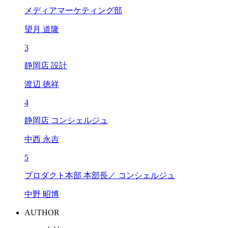
メディアマーケティング部
望月 道隆
3
静岡店 設計
渡辺 徳祥
4
静岡店 コンシェルジュ
中西 永吉
5
プロダクト本部 本部長／ コンシェルジュ
中野 昭博
AUTHOR