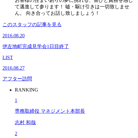
お客様の住まい創りの夢に携れる、喜びと責務を感じ
て邁進して参ります！ 嘘・駆け引きは一切致しませ
ん。 向き合ってお話し致しましょう！
このスタッフの記事を見る
2016.08.20
伊左地町完成見学会1日目終了
LIST
2016.08.27
アフター訪問
RANKING
1
専務取締役 マネジメント本部長
志村 和哉
2