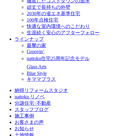
徹底したコストダウンの追求
頑丈で長持ちの外壁
2030年の省エネ基準住宅
100年点検住宅
快適な室内環境へのこだわり
生涯続く安心のアフターフォロー
ラインナップ
最響の家
Groovin’
nattoku住宅25周年記念モデル
Glass Arts
Blue Style
キママプラス
納得リフォームスタジオ
nattoku リノベ
分譲住宅･不動産
スタッフブログ
施工事例
お客さまの声
お知らせ
土地情報