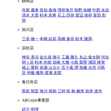
静岡店
寺尾 優来
良知 春海
増井海月
牧野 祐輔
中西 永吉
清水 大貴
杉本 彩希
石上 諄弥
渡辺 徳祥
富田 彰
弥
掛川店
三谷 修一
本橋 結花
高橋 春花
鈴木 隆馬
浜松店
神谷 美涼
金久保 海斗
工藤 勝久
丸山 俊太朗
河合
萌々花
杉本 尚樹
岩崎 大雅
小島 梨聖
溝田 映実
福上 愛莉
岩瀬 はるか
五十嵐 潤
加藤 永浩
川島
亘
伊藤 優馬
渡瀬 友梨
春日井店
黒田 智宏
海川 裕助
三村 拓
林 麻恵
岩井 達也
ARCstyle事業部
武元 明理