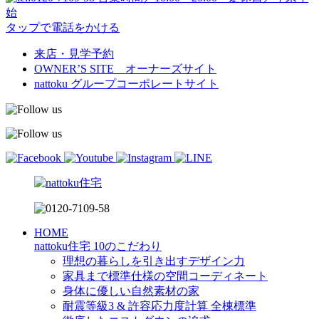
始
タップで電話をかける
来店・見学予約
OWNER’S SITE オーナーズサイト
nattoku
グループコーポレートサイト
HOME
nattoku住宅 10のこだわり
理想の暮らしを引き出すデザイン力
家具まで標準仕様の空間コーディネート
身体に優しい自然素材の家
耐震等級3 & 許容応力度計算 全棟標準