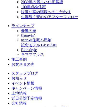
2030年の省エネ住宅基準
100年点検住宅
快適な室内環境へのこだわり
生涯続く安心のアフターフォロー
ラインナップ
最響の家
Groovin’
nattoku住宅25周年
記念モデル Glass Arts
Blue Style
キママプラス
施工事例
お客さまの声
スタッフブログ
お知らせ
イベント情報
キャンペーン情報
土地情報
近日分譲予定情報
会社情報