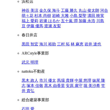
浜松店
神谷 美涼
金久保 海斗
工藤 勝久
丸山 俊太朗
河合
萌々花
杉本 尚樹
岩崎 大雅
小島 梨聖
溝田 映実
福上 愛莉
岩瀬 はるか
五十嵐 潤
加藤 永浩
川島
亘
伊藤 優馬
渡瀬 友梨
春日井店
黒田 智宏
海川 裕助
三村 拓
林 麻恵
岩井 達也
ARCstyle事業部
武元 明理
nattoku不動産
黒木 政人
市川 優太
馬場 貴輝
中屋 悠理
妹尾 隆
志
塚本 佳敬
黒木 由香里
安原 廣守
堀 美沙希
笠
井 貴弘
総合建築事業部
石田 愛