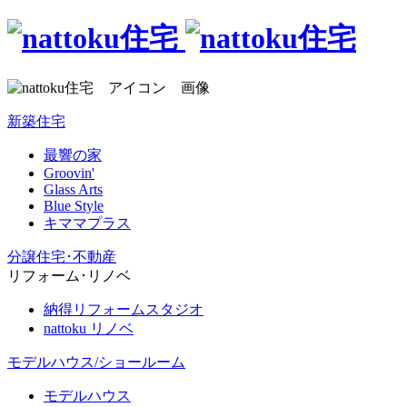
新築住宅
最響の家
Groovin'
Glass Arts
Blue Style
キママプラス
分譲住宅･不動産
リフォーム･リノベ
納得リフォームスタジオ
nattoku リノベ
モデルハウス/ショールーム
モデルハウス