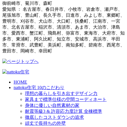
御前崎市、菊川市、森町
愛知県 ： 名古屋市、春日井市、小牧市、岩倉市、瀬戸市、
尾張旭市、豊山町、長久手市、日進市、みよし市、東郷町、
豊明市、刈谷市、犬山市、大口町、扶桑町、江南市、一宮
市、北名古屋市、稲沢市、清須市、あま市、大治市、津島
市、愛西市、蟹江町、飛島村、弥富市、東海市、大府市、知
多市、東浦町、阿久比町、知立市、安城市、高浜市、半田
市、常滑市、武豊町、美浜町、南知多町、碧南市、西尾市、
豊田市、岡崎市、幸田町
HOME
nattoku住宅 10のこだわり
理想の暮らしを引き出すデザイン力
家具まで標準仕様の空間コーディネート
身体に優しい自然素材の家
耐震等級3 & 許容応力度計算 全棟標準
徹底したコストダウンの追求
頑丈で長持ちの外壁