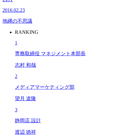
2016.02.23
地縄の不思議
RANKING
1
専務取締役 マネジメント本部長
志村 和哉
2
メディアマーケティング部
望月 道隆
3
静岡店 設計
渡辺 徳祥