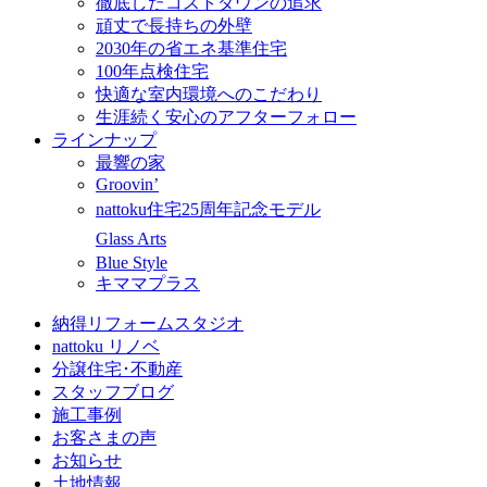
徹底したコストダウンの追求
頑丈で長持ちの外壁
2030年の省エネ基準住宅
100年点検住宅
快適な室内環境へのこだわり
生涯続く安心のアフターフォロー
ラインナップ
最響の家
Groovin’
nattoku住宅25周年記念モデル
Glass Arts
Blue Style
キママプラス
納得リフォームスタジオ
nattoku リノベ
分譲住宅･不動産
スタッフブログ
施工事例
お客さまの声
お知らせ
土地情報