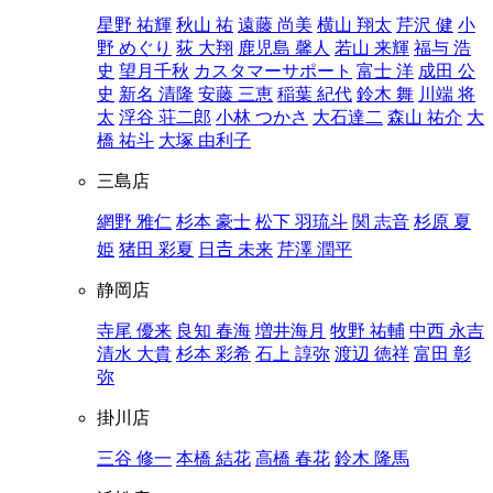
星野 祐輝
秋山 祐
遠藤 尚美
横山 翔太
芹沢 健
小
野 めぐり
荻 大翔
鹿児島 馨人
若山 来輝
福与 浩
史
望月千秋
カスタマーサポート
富士 洋
成田 公
史
新名 清隆
安藤 三恵
稲葉 紀代
鈴木 舞
川端 将
太
浮谷 荘二郎
小林 つかさ
大石達二
森山 祐介
大
橋 祐斗
大塚 由利子
三島店
網野 雅仁
杉本 豪士
松下 羽琉斗
関 志音
杉原 夏
姫
猪田 彩夏
日𠮷 未来
芹澤 潤平
静岡店
寺尾 優来
良知 春海
増井海月
牧野 祐輔
中西 永吉
清水 大貴
杉本 彩希
石上 諄弥
渡辺 徳祥
富田 彰
弥
掛川店
三谷 修一
本橋 結花
高橋 春花
鈴木 隆馬