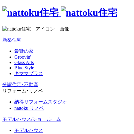
新築住宅
最響の家
Groovin'
Glass Arts
Blue Style
キママプラス
分譲住宅･不動産
リフォーム･リノベ
納得リフォームスタジオ
nattoku リノベ
モデルハウス/ショールーム
モデルハウス