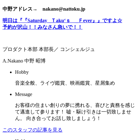
中野アドレス→ nakano@nattoku.jp
明日は『『Saturday _Ｔaku‘ｓ _Ｆever』』ですよ☆
予約が沢山！！みなさん急いで！！
プロダクト本部 本部長／ コンシェルジュ
A.Nakano
中野 昭博
Hobby
音楽全般、ライヴ鑑賞、映画鑑賞、星屑集め
Message
お客様の住まい創りの夢に携れる、喜びと責務を感じ
て邁進して参ります！ 嘘・駆け引きは一切致しませ
ん。 向き合ってお話し致しましょう！
このスタッフの記事を見る