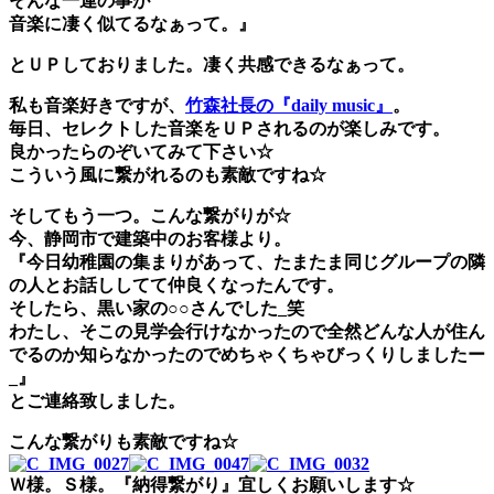
そんな一連の事が
音楽に凄く似てるなぁって。』
とＵＰしておりました。凄く共感できるなぁって。
私も音楽好きですが、
竹森社長の『daily music』
。
毎日、セレクトした音楽をＵＰされるのが楽しみです。
良かったらのぞいてみて下さい☆
こういう風に繋がれるのも素敵ですね☆
そしてもう一つ。こんな繋がりが☆
今、静岡市で建築中のお客様より。
『今日幼稚園の集まりがあって、たまたま同じグループの隣
の人とお話ししてて仲良くなったんです。
そしたら、黒い家の○○さんでした_笑
わたし、そこの見学会行けなかったので全然どんな人が住ん
でるのか知らなかったのでめちゃくちゃびっくりしましたー
_』
とご連絡致しました。
こんな繋がりも素敵ですね☆
Ｗ様。Ｓ様。『納得繋がり』宜しくお願いします☆