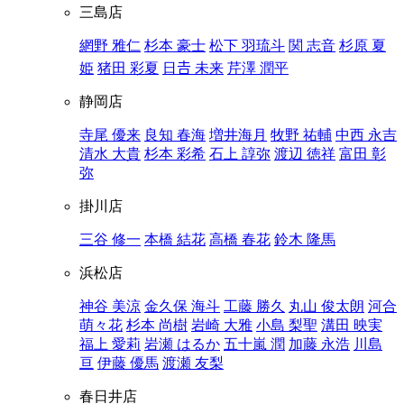
三島店
網野 雅仁
杉本 豪士
松下 羽琉斗
関 志音
杉原 夏
姫
猪田 彩夏
日𠮷 未来
芹澤 潤平
静岡店
寺尾 優来
良知 春海
増井海月
牧野 祐輔
中西 永吉
清水 大貴
杉本 彩希
石上 諄弥
渡辺 徳祥
富田 彰
弥
掛川店
三谷 修一
本橋 結花
高橋 春花
鈴木 隆馬
浜松店
神谷 美涼
金久保 海斗
工藤 勝久
丸山 俊太朗
河合
萌々花
杉本 尚樹
岩崎 大雅
小島 梨聖
溝田 映実
福上 愛莉
岩瀬 はるか
五十嵐 潤
加藤 永浩
川島
亘
伊藤 優馬
渡瀬 友梨
春日井店