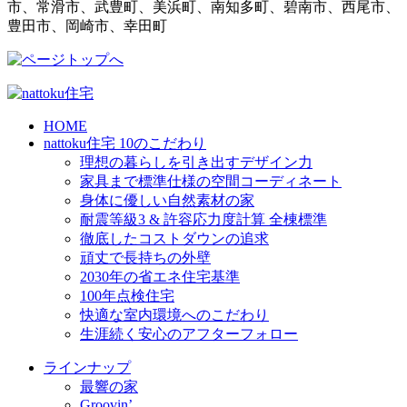
市、常滑市、武豊町、美浜町、南知多町、碧南市、西尾市、
豊田市、岡崎市、幸田町
HOME
nattoku住宅 10のこだわり
理想の暮らしを引き出すデザイン力
家具まで標準仕様の空間コーディネート
身体に優しい自然素材の家
耐震等級3 & 許容応力度計算 全棟標準
徹底したコストダウンの追求
頑丈で長持ちの外壁
2030年の省エネ住宅基準
100年点検住宅
快適な室内環境へのこだわり
生涯続く安心のアフターフォロー
ラインナップ
最響の家
Groovin’