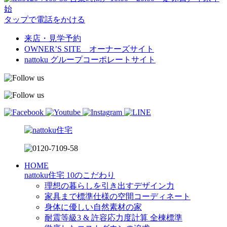
始
タップで電話をかける
来店・見学予約
OWNER’S SITE オーナーズサイト
nattoku
グループコーポレートサイト
HOME
nattoku住宅 10のこだわり
理想の暮らしを引き出すデザイン力
家具まで標準仕様の空間コーディネート
身体に優しい自然素材の家
耐震等級3 & 許容応力度計算 全棟標準