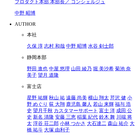
プロダクト本部 本部長／ コンシェルジュ
中野 昭博
AUTHOR
本社
久保 淳
志村 和哉
中野 昭博
水谷 剣士郎
静岡本部
野田 進也
中屋 悠理
山田 綾乃
堀 美沙希
菊池 奈
美子
望月 道隆
富士店
星野 祐輝
秋山 祐
遠藤 尚美
横山 翔太
芹沢 健
小
野 めぐり
荻 大翔
鹿児島 馨人
若山 来輝
福与 浩
史
望月千秋
カスタマーサポート
富士 洋
成田 公
史
新名 清隆
安藤 三恵
稲葉 紀代
鈴木 舞
川端 将
太
浮谷 荘二郎
小林 つかさ
大石達二
森山 祐介
大
橋 祐斗
大塚 由利子