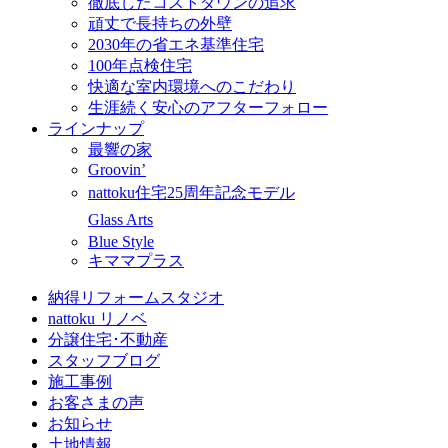
徹底したコストダウンの追求
頑丈で長持ちの外壁
2030年の省エネ基準住宅
100年点検住宅
快適な室内環境へのこだわり
生涯続く安心のアフターフォロー
ラインナップ
最響の家
Groovin’
nattoku住宅25周年記念モデル
Glass Arts
Blue Style
キママプラス
納得リフォームスタジオ
nattoku リノベ
分譲住宅･不動産
スタッフブログ
施工事例
お客さまの声
お知らせ
土地情報