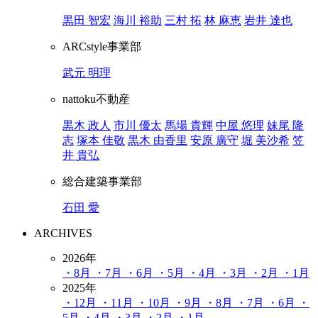
黒田 智宏
海川 裕助
三村 拓
林 麻恵
岩井 達也
ARCstyle事業部
武元 明理
nattoku不動産
黒木 政人
市川 優太
馬場 貴輝
中屋 悠理
妹尾 隆
志
塚本 佳敬
黒木 由香里
安原 廣守
堀 美沙希
笠
井 貴弘
総合建築事業部
石田 愛
ARCHIVES
2026年
・8月
・7月
・6月
・5月
・4月
・3月
・2月
・1月
2025年
・12月
・11月
・10月
・9月
・8月
・7月
・6月
・
5月
・4月
・3月
・2月
・1月