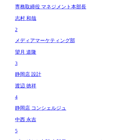
専務取締役 マネジメント本部長
志村 和哉
2
メディアマーケティング部
望月 道隆
3
静岡店 設計
渡辺 徳祥
4
静岡店 コンシェルジュ
中西 永吉
5