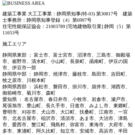
建築工事業 大工工事業：静岡県知事(特-03) 第30817号 建築
士事務所：静岡県知事登録（4）第6997号
住宅性能保証協会：21003789 [宅地建物取引業] 静岡（5）第
11653号
施工エリア
静岡県東部 ： 富士市、富士宮市、沼津市、三島市、御殿場
市、裾野市、清水町、小山町、長泉町、函南町、伊豆の国
市、伊豆市一部
静岡県中部 ： 静岡市、焼津市、藤枝市、島田市、吉田町、
牧之原市、川根本町
静岡県西部 ： 浜松市、磐田市、掛川市、袋井市、湖西市、
御前崎市、菊川市、森町
愛知県 ： 名古屋市、春日井市、小牧市、岩倉市、瀬戸市、
尾張旭市、豊山町、長久手市、日進市、みよし市、東郷町、
豊明市、刈谷市、犬山市、大口町、扶桑町、江南市、一宮
市、北名古屋市、稲沢市、清須市、あま市、大治市、津島
市、愛西市、蟹江町、飛島村、弥富市、東海市、大府市、知
多市、東浦町、阿久比町、知立市、安城市、高浜市、半田