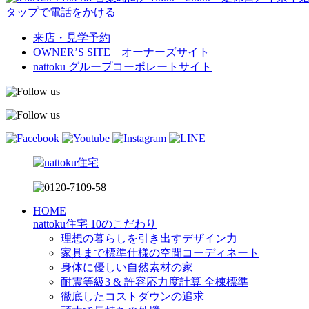
タップで電話をかける
来店・見学予約
OWNER’S SITE オーナーズサイト
nattoku
グループコーポレートサイト
HOME
nattoku住宅 10のこだわり
理想の暮らしを引き出すデザイン力
家具まで標準仕様の空間コーディネート
身体に優しい自然素材の家
耐震等級3 & 許容応力度計算 全棟標準
徹底したコストダウンの追求