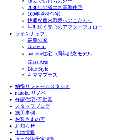
頑丈で長持ちの外壁
2030年の省エネ基準住宅
100年点検住宅
快適な室内環境へのこだわり
生涯続く安心のアフターフォロー
ラインナップ
最響の家
Groovin’
nattoku住宅25周年記念モデル
Glass Arts
Blue Style
キママプラス
納得リフォームスタジオ
nattoku リノベ
分譲住宅･不動産
スタッフブログ
施工事例
お客さまの声
お知らせ
土地情報
近日分譲予定情報