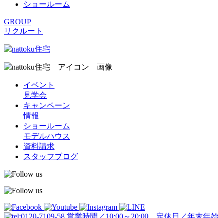
ショールーム
GROUP
リクルート
イベント
見学会
キャンペーン
情報
ショールーム
モデルハウス
資料請求
スタッフブログ
営業時間／10:00～20:00 定休日／年末年