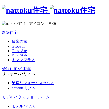
新築住宅
最響の家
Groovin'
Glass Arts
Blue Style
キママプラス
分譲住宅･不動産
リフォーム･リノベ
納得リフォームスタジオ
nattoku リノベ
モデルハウス/ショールーム
モデルハウス