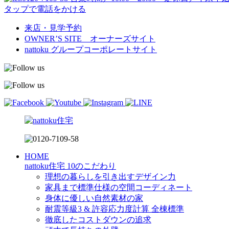
タップで電話をかける
来店・見学予約
OWNER’S SITE オーナーズサイト
nattoku
グループコーポレートサイト
HOME
nattoku住宅 10のこだわり
理想の暮らしを引き出すデザイン力
家具まで標準仕様の空間コーディネート
身体に優しい自然素材の家
耐震等級3 & 許容応力度計算 全棟標準
徹底したコストダウンの追求