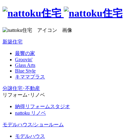
新築住宅
最響の家
Groovin'
Glass Arts
Blue Style
キママプラス
分譲住宅･不動産
リフォーム･リノベ
納得リフォームスタジオ
nattoku リノベ
モデルハウス/ショールーム
モデルハウス