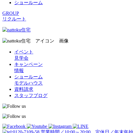
ショールーム
GROUP
リクルート
イベント
見学会
キャンペーン
情報
ショールーム
モデルハウス
資料請求
スタッフブログ
営業時間／10:00～20:00 定休日／年末年