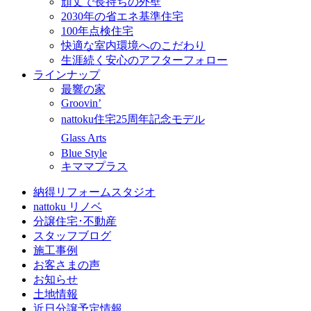
頑丈で長持ちの外壁
2030年の省エネ基準住宅
100年点検住宅
快適な室内環境へのこだわり
生涯続く安心のアフターフォロー
ラインナップ
最響の家
Groovin’
nattoku住宅25周年記念モデル
Glass Arts
Blue Style
キママプラス
納得リフォームスタジオ
nattoku リノベ
分譲住宅･不動産
スタッフブログ
施工事例
お客さまの声
お知らせ
土地情報
近日分譲予定情報