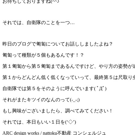
お待ちしておりますね(^^♪
それでは、自衛隊のことを一つ…
昨日のブログで匍匐についてお話ししましたよね？
匍匐って種類が５個もあるんです！？
第１匍匐から第５匍匐まであるんですけど、やり方の姿勢が
第１からどんどん低く低くなっていって、最終第５は尺取り
自衛隊では第５をそのように呼んでいます( ﾟДﾟ)
それがまたキツイのなんのって(-_-;)
もし興味がございましたら、調べてみてください！
それでは、本日もいい１日を(‘◇’)ゞ
ARC design works / nattoku不動産 コンシェルジュ