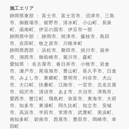
施工エリア
静岡県東部 ： 富士市、富士宮市、沼津市、三島
市、御殿場市、裾野市、清水町、小山町、長泉
町、函南町、伊豆の国市、伊豆市一部
静岡県中部 ： 静岡市、焼津市、藤枝市、島田
市、吉田町、牧之原市、川根本町
静岡県西部 ： 浜松市、磐田市、掛川市、袋井
市、湖西市、御前崎市、菊川市、森町
愛知県 ： 名古屋市、春日井市、小牧市、岩倉
市、瀬戸市、尾張旭市、豊山町、長久手市、日進
市、みよし市、東郷町、豊明市、刈谷市、犬山
市、大口町、扶桑町、江南市、一宮市、北名古屋
市、稲沢市、清須市、あま市、大治市、津島市、
愛西市、蟹江町、飛島村、弥富市、東海市、大府
市、知多市、東浦町、阿久比町、知立市、安城
市、高浜市、半田市、常滑市、武豊町、美浜町、
南知多町、碧南市、西尾市、豊田市、岡崎市、幸
田町