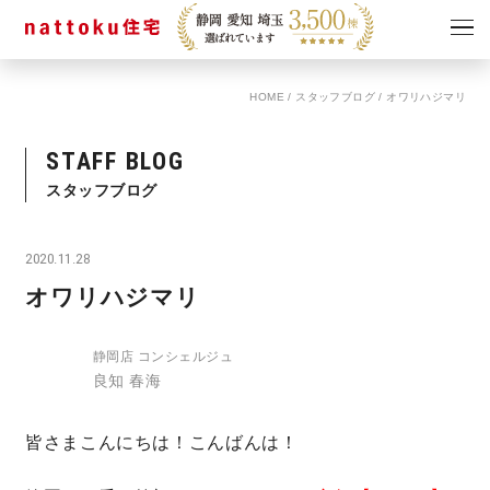
HOME
/
スタッフブログ
/
オワリハジマリ
イベント
キャンペーン
見学会
情報
STAFF BLOG
ショールーム
スタッフブログ
資料請求
モデルハウス
2020.11.28
スタッフブログ
オワリハジマリ
静岡店 コンシェルジュ
良知 春海
皆さまこんにちは！こんばんは！