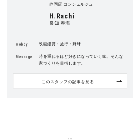
静岡店 コンシェルジュ
キママプラス
H.Rachi
良知 春海
納得リフォームスタジオ
nattoku リノベ
映画鑑賞・旅行・野球
Hobby
時を重ねるほど好きになっていく家。そんな
Message
分譲住宅･不動産
スタッフブログ
家づくりを目指します。
施工事例
お客さまの声
このスタッフの記事を見る
お知らせ
土地情報
近日分譲予定情報
会社情報
動画ギャラリー
採用情報