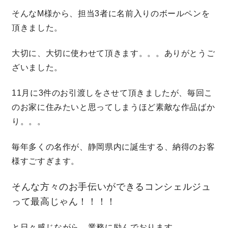
そんなM様から、担当3者に名前入りのボールペンを
理想の暮らしを引き出すデザイン力
頂きました。
家具まで標準仕様の空間コーディネート
大切に、大切に使わせて頂きます。。。ありがとうご
ざいました。
身体に優しい自然素材の家
11月に3件のお引渡しをさせて頂きましたが、毎回こ
のお家に住みたいと思ってしまうほど素敵な作品ばか
耐震等級3 & 許容応力度計算 全棟標準
り。。。
徹底したコストダウンの追求
毎年多くの名作が、静岡県内に誕生する、納得のお客
様すごすぎます。
頑丈で長持ちの外壁
そんな方々のお手伝いができるコンシェルジュ
2030年の省エネ基準住宅
って最高じゃん！！！！
100年点検住宅
と日々感じながら、業務に励んでおります。