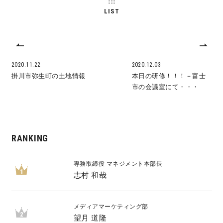
LIST
サイトマップ
プライバシーポリシー
よくある質問
2020.11.22
2020.12.03
掛川市弥生町の土地情報
本日の研修！！！－富士
市の会議室にて・・・
CLOSE
RANKING
専務取締役 マネジメント本部長
1
志村 和哉
メディアマーケティング部
2
望月 道隆