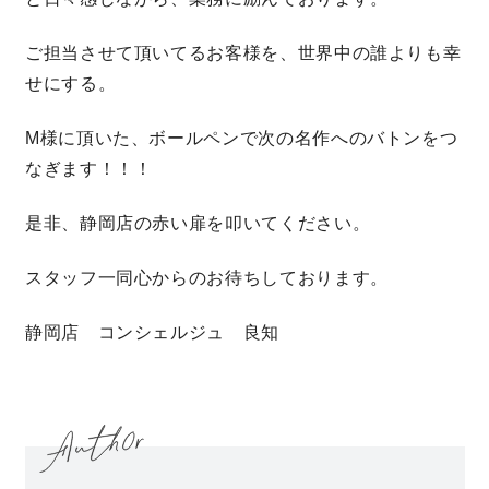
快適な室内環境へのこだわり
ご担当させて頂いてるお客様を、世界中の誰よりも幸
せにする。
生涯続く安心のアフターフォロー
M様に頂いた、ボールペンで次の名作へのバトンをつ
なぎます！！！
ラインナップ
是非、静岡店の赤い扉を叩いてください。
最響の家
スタッフ一同心からのお待ちしております。
Groovin’
静岡店 コンシェルジュ 良知
nattoku住宅25周年記念モデル
Glass Arts
Blue Style