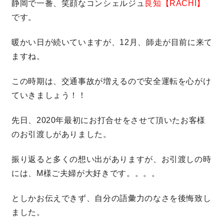
静岡で一番、笑顔なコンシェルジュ
良知【RACHI】
です。
営業時間／10:00～20:00 定休日／年末年始
暖かい日が続いていますが、12月、師走が目前に来て
タップで電話をかける
ますね。
この時期は、交通事故が増えるので安全運転を心がけ
来店・見学予約
ていきましょう！！
先日、2020年最初にお打合せをさせて頂いたお客様
OWNER’S SITE オーナーズサイト
のお引渡しがありました。
振り返ると多くの想い出がありますが、お引渡しの時
nattoku
グループコーポレートサイト
には、M様ご夫婦が大好きです。。。。
としかお伝えできず、自分の語彙力のなさを後悔致し
nattoku住宅 10のこだわり
ました。