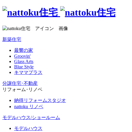
新築住宅
最響の家
Groovin'
Glass Arts
Blue Style
キママプラス
分譲住宅･不動産
リフォーム･リノベ
納得リフォームスタジオ
nattoku リノベ
モデルハウス/ショールーム
モデルハウス