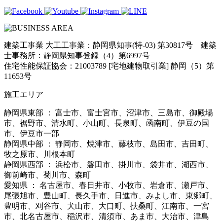
建築工事業 大工工事業：静岡県知事(特-03) 第30817号 建築
士事務所：静岡県知事登録（4）第6997号
住宅性能保証協会：21003789 [宅地建物取引業] 静岡（5）第
11653号
施工エリア
静岡県東部 ： 富士市、富士宮市、沼津市、三島市、御殿場
市、裾野市、清水町、小山町、長泉町、函南町、伊豆の国
市、伊豆市一部
静岡県中部 ： 静岡市、焼津市、藤枝市、島田市、吉田町、
牧之原市、川根本町
静岡県西部 ： 浜松市、磐田市、掛川市、袋井市、湖西市、
御前崎市、菊川市、森町
愛知県 ： 名古屋市、春日井市、小牧市、岩倉市、瀬戸市、
尾張旭市、豊山町、長久手市、日進市、みよし市、東郷町、
豊明市、刈谷市、犬山市、大口町、扶桑町、江南市、一宮
市、北名古屋市、稲沢市、清須市、あま市、大治市、津島