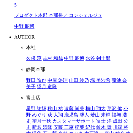
5
プロダクト本部 本部長／ コンシェルジュ
中野 昭博
AUTHOR
本社
久保 淳
志村 和哉
中野 昭博
水谷 剣士郎
静岡本部
野田 進也
中屋 悠理
山田 綾乃
堀 美沙希
菊池 奈
美子
望月 道隆
富士店
星野 祐輝
秋山 祐
遠藤 尚美
横山 翔太
芹沢 健
小
野 めぐり
荻 大翔
鹿児島 馨人
若山 来輝
福与 浩
史
望月千秋
カスタマーサポート
富士 洋
成田 公
史
新名 清隆
安藤 三恵
稲葉 紀代
鈴木 舞
川端 将