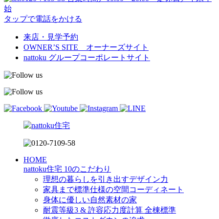
始
タップで電話をかける
来店・見学予約
OWNER’S SITE オーナーズサイト
nattoku
グループコーポレートサイト
HOME
nattoku住宅 10のこだわり
理想の暮らしを引き出すデザイン力
家具まで標準仕様の空間コーディネート
身体に優しい自然素材の家
耐震等級3 & 許容応力度計算 全棟標準