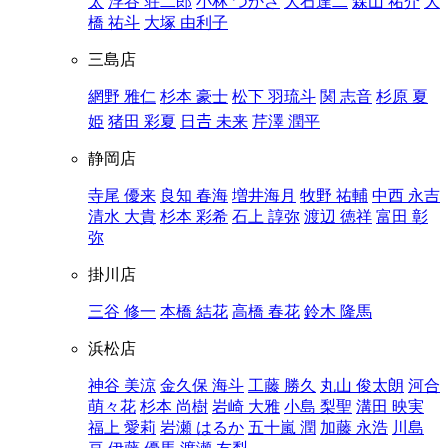
太
浮谷 荘二郎
小林 つかさ
大石達二
森山 祐介
大
橋 祐斗
大塚 由利子
三島店
網野 雅仁
杉本 豪士
松下 羽琉斗
関 志音
杉原 夏
姫
猪田 彩夏
日𠮷 未来
芹澤 潤平
静岡店
寺尾 優来
良知 春海
増井海月
牧野 祐輔
中西 永吉
清水 大貴
杉本 彩希
石上 諄弥
渡辺 徳祥
富田 彰
弥
掛川店
三谷 修一
本橋 結花
高橋 春花
鈴木 隆馬
浜松店
神谷 美涼
金久保 海斗
工藤 勝久
丸山 俊太朗
河合
萌々花
杉本 尚樹
岩崎 大雅
小島 梨聖
溝田 映実
福上 愛莉
岩瀬 はるか
五十嵐 潤
加藤 永浩
川島