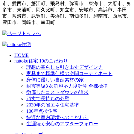
市、愛西市、蟹江町、飛島村、弥富市、東海市、大府市、知
多市、東浦町、阿久比町、知立市、安城市、高浜市、半田
市、常滑市、武豊町、美浜町、南知多町、碧南市、西尾市、
豊田市、岡崎市、幸田町
HOME
nattoku住宅 10のこだわり
理想の暮らしを引き出すデザイン力
家具まで標準仕様の空間コーディネート
身体に優しい自然素材の家
耐震等級3 & 許容応力度計算 全棟標準
徹底したコストダウンの追求
頑丈で長持ちの外壁
2030年の省エネ住宅基準
100年点検住宅
快適な室内環境へのこだわり
生涯続く安心のアフターフォロー