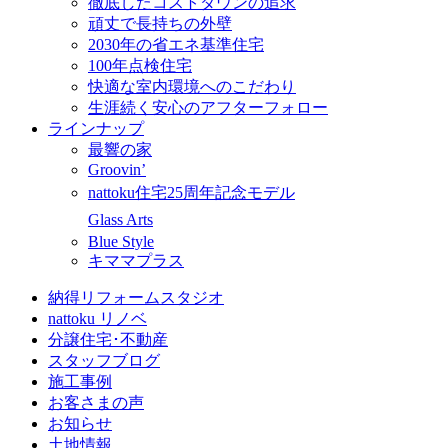
徹底したコストダウンの追求
頑丈で長持ちの外壁
2030年の省エネ基準住宅
100年点検住宅
快適な室内環境へのこだわり
生涯続く安心のアフターフォロー
ラインナップ
最響の家
Groovin’
nattoku住宅25周年記念モデル
Glass Arts
Blue Style
キママプラス
納得リフォームスタジオ
nattoku リノベ
分譲住宅･不動産
スタッフブログ
施工事例
お客さまの声
お知らせ
土地情報