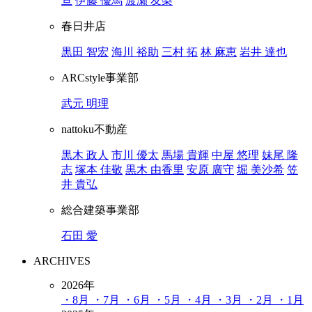
亘
伊藤 優馬
渡瀬 友梨
春日井店
黒田 智宏
海川 裕助
三村 拓
林 麻恵
岩井 達也
ARCstyle事業部
武元 明理
nattoku不動産
黒木 政人
市川 優太
馬場 貴輝
中屋 悠理
妹尾 隆
志
塚本 佳敬
黒木 由香里
安原 廣守
堀 美沙希
笠
井 貴弘
総合建築事業部
石田 愛
ARCHIVES
2026年
・8月
・7月
・6月
・5月
・4月
・3月
・2月
・1月