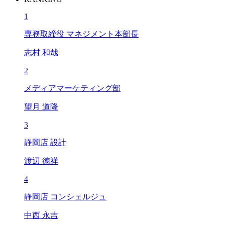
1
専務取締役 マネジメント本部長
志村 和哉
2
メディアマーケティング部
望月 道隆
3
静岡店 設計
渡辺 徳祥
4
静岡店 コンシェルジュ
中西 永吉