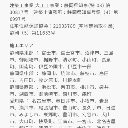
建築工事業 大工工事業：静岡県知事(特-03) 第
30817号 建築士事務所：静岡県知事登録（4）第
6997号
住宅性能保証協会：21003789 [宅地建物取引業]
静岡（5）第11653号
施工エリア
静岡県東部 ： 富士市、富士宮市、沼津市、三島
市、御殿場市、裾野市、清水町、小山町、長泉
町、函南町、伊豆の国市、伊豆市一部
静岡県中部 ： 静岡市、焼津市、藤枝市、島田
市、吉田町、牧之原市、川根本町
静岡県西部 ： 浜松市、磐田市、掛川市、袋井
市、湖西市、御前崎市、菊川市、森町
愛知県 ： 名古屋市、春日井市、小牧市、岩倉
市、瀬戸市、尾張旭市、豊山町、長久手市、日進
市、みよし市、東郷町、豊明市、刈谷市、犬山
市、大口町、扶桑町、江南市、一宮市、北名古屋
市、稲沢市、清須市、あま市、大治市、津島市、