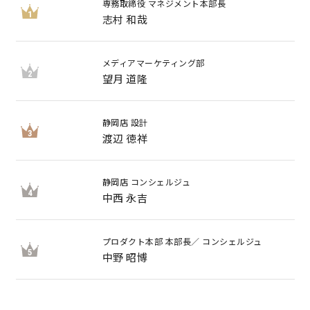
専務取締役 マネジメント本部長
1
志村 和哉
メディアマーケティング部
2
望月 道隆
静岡店 設計
3
渡辺 徳祥
静岡店 コンシェルジュ
4
中西 永吉
プロダクト本部 本部長／ コンシェルジュ
5
中野 昭博