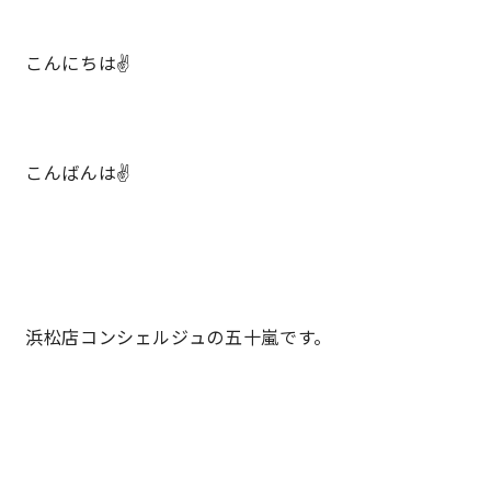
こんにちは✌
営業時間／10:00～20:00 定休日／年末年始
タップで電話をかける
こんばんは✌
来店・見学予約
OWNER’S SITE オーナーズサイト
浜松店コンシェルジュの五十嵐です。
nattoku
グループコーポレートサイト
nattoku住宅 10のこだわり