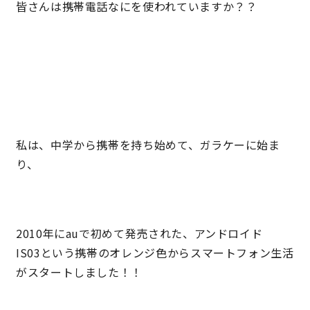
皆さんは携帯電話なにを使われていますか？？
理想の暮らしを引き出すデザイン力
家具まで標準仕様の空間コーディネート
身体に優しい自然素材の家
私は、中学から携帯を持ち始めて、ガラケーに始ま
耐震等級3 & 許容応力度計算 全棟標準
り、
徹底したコストダウンの追求
頑丈で長持ちの外壁
2010年にauで初めて発売された、アンドロイド
IS03という携帯のオレンジ色からスマートフォン生活
2030年の省エネ基準住宅
がスタートしました！！
100年点検住宅