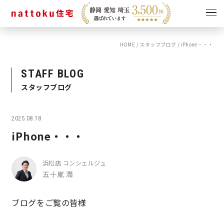
HOME
/
スタッフブログ
/
iPhone・・・
イベント
キャンペーン
見学会
情報
STAFF BLOG
スタッフブログ
ショールーム
資料請求
モデルハウス
2025.08.18
スタッフブログ
iPhone・・・
浜松店 コンシェルジュ
五十嵐 潤
ブログをご覧の皆様