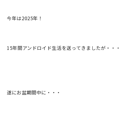
キママプラス
今年は2025年！
納得リフォームスタジオ
nattoku リノベ
15年間アンドロイド生活を送ってきましたが・・・
分譲住宅･不動産
スタッフブログ
施工事例
お客さまの声
お知らせ
土地情報
遂にお盆期間中に・・・
近日分譲予定情報
会社情報
動画ギャラリー
採用情報