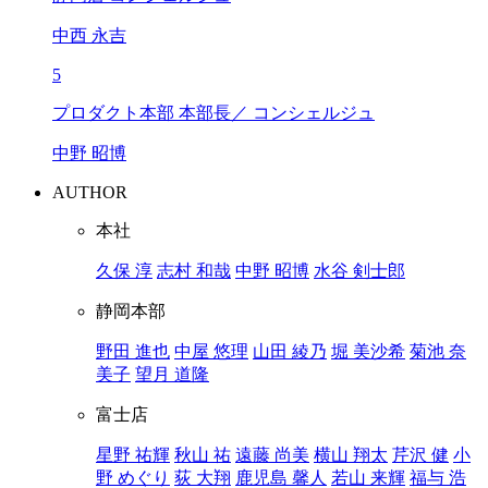
中西 永吉
5
プロダクト本部 本部長／ コンシェルジュ
中野 昭博
AUTHOR
本社
久保 淳
志村 和哉
中野 昭博
水谷 剣士郎
静岡本部
野田 進也
中屋 悠理
山田 綾乃
堀 美沙希
菊池 奈
美子
望月 道隆
富士店
星野 祐輝
秋山 祐
遠藤 尚美
横山 翔太
芹沢 健
小
野 めぐり
荻 大翔
鹿児島 馨人
若山 来輝
福与 浩