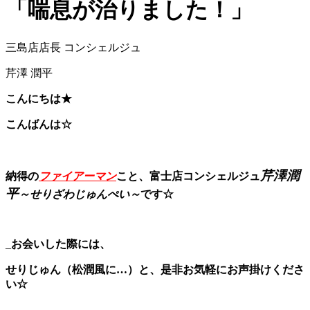
「喘息が治りました！」
三島店店長 コンシェルジュ
芹澤 潤平
こんにちは★
こんばんは☆
芹澤潤
納得の
ファイアーマン
こと、富士店コンシェルジュ
平
～せりざわじゅんぺい～
です☆
_
お会いした際には、
せりじゅん（松潤風に…）
と、是非
お気軽にお声掛けくださ
い☆