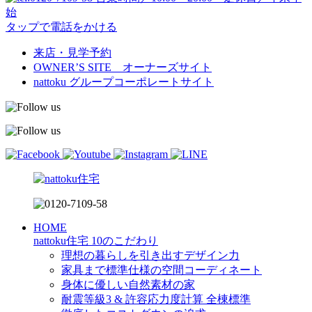
始
タップで電話をかける
来店・見学予約
OWNER’S SITE オーナーズサイト
nattoku
グループコーポレートサイト
HOME
nattoku住宅 10のこだわり
理想の暮らしを引き出すデザイン力
家具まで標準仕様の空間コーディネート
身体に優しい自然素材の家
耐震等級3 & 許容応力度計算 全棟標準