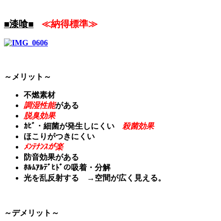
■漆喰■
≪納得標準≫
～メリット～
不燃素材
調湿性能
がある
脱臭効果
ｶﾋﾞ・細菌が発生しにくい
殺菌効果
ほこりがつきにくい
ﾒﾝﾃﾅﾝｽが楽
防音効果がある
ﾎﾙﾑｱﾙﾃﾞﾋﾄﾞの吸着・分解
光を乱反射する →空間が広く見える。
～デメリット～