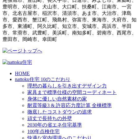
尾張旭市、豊山町、長久手市、日進市、みよし市、東郷町、
豊明市、刈谷市、犬山市、大口町、扶桑町、江南市、一宮
市、北名古屋市、稲沢市、清須市、あま市、大治市、津島
市、愛西市、蟹江町、飛島村、弥富市、東海市、大府市、知
多市、東浦町、阿久比町、知立市、安城市、高浜市、半田
市、常滑市、武豊町、美浜町、南知多町、碧南市、西尾市、
豊田市、岡崎市、幸田町
HOME
nattoku住宅 10のこだわり
理想の暮らしを引き出すデザイン力
家具まで標準仕様の空間コーディネート
身体に優しい自然素材の家
耐震等級3 & 許容応力度計算 全棟標準
徹底したコストダウンの追求
頑丈で長持ちの外壁
2030年の省エネ住宅基準
100年点検住宅
快適な室内環境へのこだわり