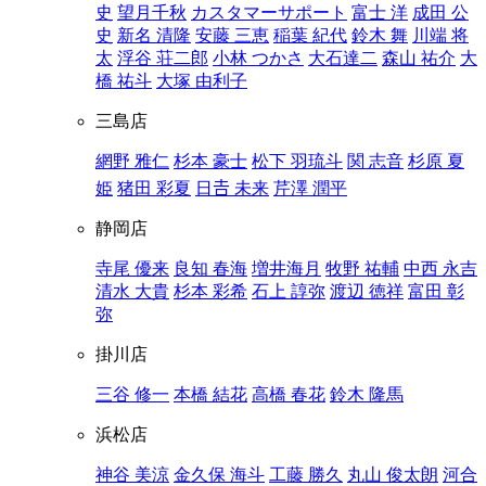
史
望月千秋
カスタマーサポート
富士 洋
成田 公
史
新名 清隆
安藤 三恵
稲葉 紀代
鈴木 舞
川端 将
太
浮谷 荘二郎
小林 つかさ
大石達二
森山 祐介
大
橋 祐斗
大塚 由利子
三島店
網野 雅仁
杉本 豪士
松下 羽琉斗
関 志音
杉原 夏
姫
猪田 彩夏
日𠮷 未来
芹澤 潤平
静岡店
寺尾 優来
良知 春海
増井海月
牧野 祐輔
中西 永吉
清水 大貴
杉本 彩希
石上 諄弥
渡辺 徳祥
富田 彰
弥
掛川店
三谷 修一
本橋 結花
高橋 春花
鈴木 隆馬
浜松店
神谷 美涼
金久保 海斗
工藤 勝久
丸山 俊太朗
河合