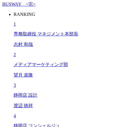
BUSWAY ~完~
RANKING
1
専務取締役 マネジメント本部長
志村 和哉
2
メディアマーケティング部
望月 道隆
3
静岡店 設計
渡辺 徳祥
4
静岡店 コンシェルジュ