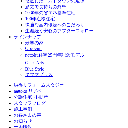
徹底したコストダウンの追求
頑丈で長持ちの外壁
2030年の省エネ基準住宅
100年点検住宅
快適な室内環境へのこだわり
生涯続く安心のアフターフォロー
ラインナップ
最響の家
Groovin’
nattoku住宅25周年記念モデル
Glass Arts
Blue Style
キママプラス
納得リフォームスタジオ
nattoku リノベ
分譲住宅･不動産
スタッフブログ
施工事例
お客さまの声
お知らせ
土地情報