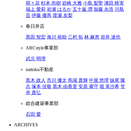
萌々花
杉本 尚樹
岩崎 大雅
小島 梨聖
溝田 映実
福上 愛莉
岩瀬 はるか
五十嵐 潤
加藤 永浩
川島
亘
伊藤 優馬
渡瀬 友梨
春日井店
黒田 智宏
海川 裕助
三村 拓
林 麻恵
岩井 達也
ARCstyle事業部
武元 明理
nattoku不動産
黒木 政人
市川 優太
馬場 貴輝
中屋 悠理
妹尾 隆
志
塚本 佳敬
黒木 由香里
安原 廣守
堀 美沙希
笠
井 貴弘
総合建築事業部
石田 愛
ARCHIVES