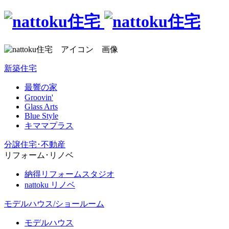
新築住宅
最響の家
Groovin'
Glass Arts
Blue Style
キママプラス
分譲住宅･不動産
リフォーム･リノベ
納得リフォームスタジオ
nattoku リノベ
モデルハウス/ショールーム
モデルハウス