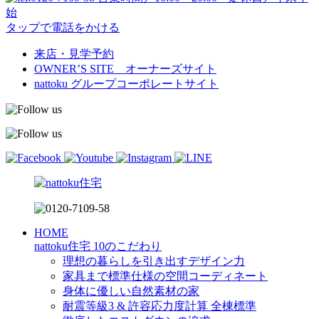
始
タップで電話をかける
来店・見学予約
OWNER’S SITE オーナーズサイト
nattoku
グループコーポレートサイト
HOME
nattoku住宅 10のこだわり
理想の暮らしを引き出すデザイン力
家具まで標準仕様の空間コーディネート
身体に優しい自然素材の家
耐震等級3 & 許容応力度計算 全棟標準