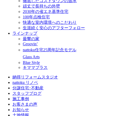
徹底したコストダウンの追求
頑丈で長持ちの外壁
2030年の省エネ基準住宅
100年点検住宅
快適な室内環境へのこだわり
生涯続く安心のアフターフォロー
ラインナップ
最響の家
Groovin’
nattoku住宅25周年記念モデル
Glass Arts
Blue Style
キママプラス
納得リフォームスタジオ
nattoku リノベ
分譲住宅･不動産
スタッフブログ
施工事例
お客さまの声
お知らせ
土地情報