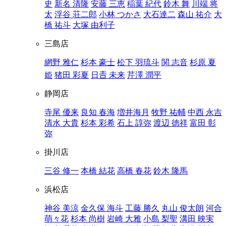
史
新名 清隆
安藤 三恵
稲葉 紀代
鈴木 舞
川端 将
太
浮谷 荘二郎
小林 つかさ
大石達二
森山 祐介
大
橋 祐斗
大塚 由利子
三島店
網野 雅仁
杉本 豪士
松下 羽琉斗
関 志音
杉原 夏
姫
猪田 彩夏
日𠮷 未来
芹澤 潤平
静岡店
寺尾 優来
良知 春海
増井海月
牧野 祐輔
中西 永吉
清水 大貴
杉本 彩希
石上 諄弥
渡辺 徳祥
富田 彰
弥
掛川店
三谷 修一
本橋 結花
高橋 春花
鈴木 隆馬
浜松店
神谷 美涼
金久保 海斗
工藤 勝久
丸山 俊太朗
河合
萌々花
杉本 尚樹
岩崎 大雅
小島 梨聖
溝田 映実