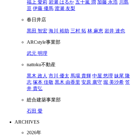
福上 愛莉
岩瀬 はるか
五十嵐 潤
加藤 永浩
川島
亘
伊藤 優馬
渡瀬 友梨
春日井店
黒田 智宏
海川 裕助
三村 拓
林 麻恵
岩井 達也
ARCstyle事業部
武元 明理
nattoku不動産
黒木 政人
市川 優太
馬場 貴輝
中屋 悠理
妹尾 隆
志
塚本 佳敬
黒木 由香里
安原 廣守
堀 美沙希
笠
井 貴弘
総合建築事業部
石田 愛
ARCHIVES
2026年