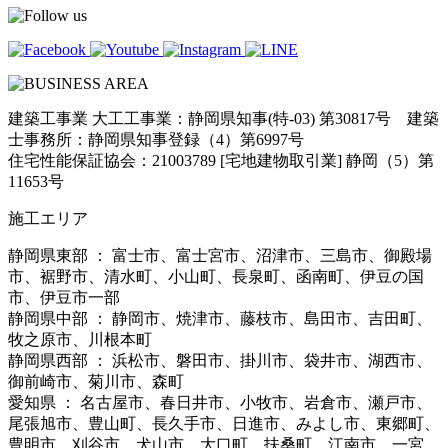
建築工事業 大工工事業：静岡県知事(特-03) 第30817号 建築
士事務所：静岡県知事登録（4）第6997号
住宅性能保証協会：21003789 [宅地建物取引業] 静岡（5）第
11653号
施工エリア
静岡県東部 ： 富士市、富士宮市、沼津市、三島市、御殿場
市、裾野市、清水町、小山町、長泉町、函南町、伊豆の国
市、伊豆市一部
静岡県中部 ： 静岡市、焼津市、藤枝市、島田市、吉田町、
牧之原市、川根本町
静岡県西部 ： 浜松市、磐田市、掛川市、袋井市、湖西市、
御前崎市、菊川市、森町
愛知県 ： 名古屋市、春日井市、小牧市、岩倉市、瀬戸市、
尾張旭市、豊山町、長久手市、日進市、みよし市、東郷町、
豊明市、刈谷市、犬山市、大口町、扶桑町、江南市、一宮