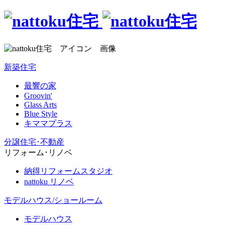
新築住宅
最響の家
Groovin'
Glass Arts
Blue Style
キママプラス
分譲住宅･不動産
リフォーム･リノベ
納得リフォームスタジオ
nattoku リノベ
モデルハウス/ショールーム
モデルハウス