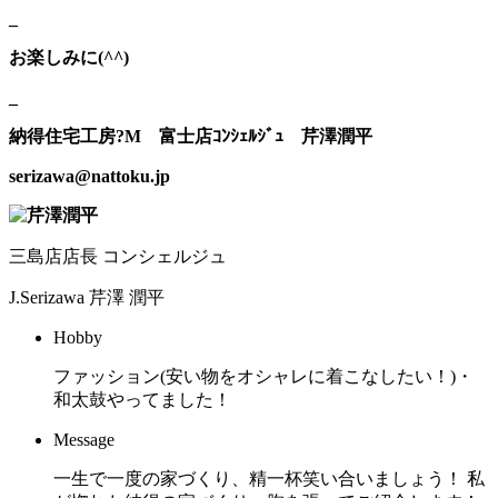
_
お楽しみに(^^)
_
納得住宅工房?M 富士店ｺﾝｼｪﾙｼﾞｭ 芹澤潤平
serizawa@nattoku.jp
三島店店長 コンシェルジュ
J.Serizawa
芹澤 潤平
Hobby
ファッション(安い物をオシャレに着こなしたい！)・
和太鼓やってました！
Message
一生で一度の家づくり、精一杯笑い合いましょう！ 私