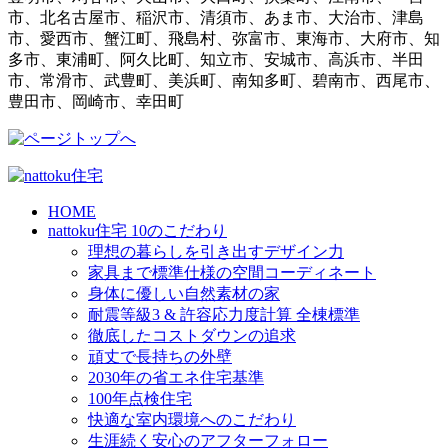
市、北名古屋市、稲沢市、清須市、あま市、大治市、津島
市、愛西市、蟹江町、飛島村、弥富市、東海市、大府市、知
多市、東浦町、阿久比町、知立市、安城市、高浜市、半田
市、常滑市、武豊町、美浜町、南知多町、碧南市、西尾市、
豊田市、岡崎市、幸田町
HOME
nattoku住宅 10のこだわり
理想の暮らしを引き出すデザイン力
家具まで標準仕様の空間コーディネート
身体に優しい自然素材の家
耐震等級3 & 許容応力度計算 全棟標準
徹底したコストダウンの追求
頑丈で長持ちの外壁
2030年の省エネ住宅基準
100年点検住宅
快適な室内環境へのこだわり
生涯続く安心のアフターフォロー