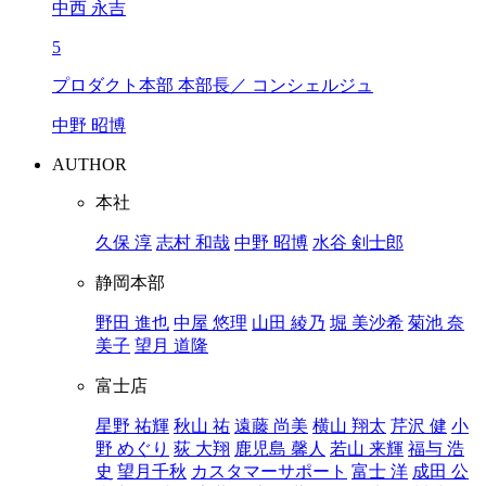
中西 永吉
5
プロダクト本部 本部長／ コンシェルジュ
中野 昭博
AUTHOR
本社
久保 淳
志村 和哉
中野 昭博
水谷 剣士郎
静岡本部
野田 進也
中屋 悠理
山田 綾乃
堀 美沙希
菊池 奈
美子
望月 道隆
富士店
星野 祐輝
秋山 祐
遠藤 尚美
横山 翔太
芹沢 健
小
野 めぐり
荻 大翔
鹿児島 馨人
若山 来輝
福与 浩
史
望月千秋
カスタマーサポート
富士 洋
成田 公