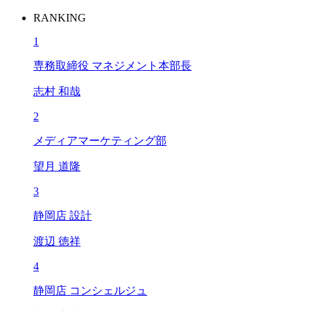
RANKING
1
専務取締役 マネジメント本部長
志村 和哉
2
メディアマーケティング部
望月 道隆
3
静岡店 設計
渡辺 徳祥
4
静岡店 コンシェルジュ