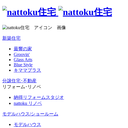
新築住宅
最響の家
Groovin'
Glass Arts
Blue Style
キママプラス
分譲住宅･不動産
リフォーム･リノベ
納得リフォームスタジオ
nattoku リノベ
モデルハウス/ショールーム
モデルハウス