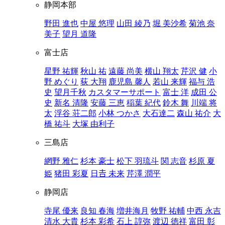
静岡本部
野田 進也
中屋 悠理
山田 綾乃
堀 美沙希
菊池 奈
美子
望月 道隆
富士店
星野 祐輝
秋山 祐
遠藤 尚美
横山 翔太
芹沢 健
小
野 めぐり
荻 大翔
鹿児島 馨人
若山 来輝
福与 浩
史
望月千秋
カスタマーサポート
富士 洋
成田 公
史
新名 清隆
安藤 三恵
稲葉 紀代
鈴木 舞
川端 将
太
浮谷 荘二郎
小林 つかさ
大石達二
森山 祐介
大
橋 祐斗
大塚 由利子
三島店
網野 雅仁
杉本 豪士
松下 羽琉斗
関 志音
杉原 夏
姫
猪田 彩夏
日𠮷 未来
芹澤 潤平
静岡店
寺尾 優来
良知 春海
増井海月
牧野 祐輔
中西 永吉
清水 大貴
杉本 彩希
石上 諄弥
渡辺 徳祥
富田 彰