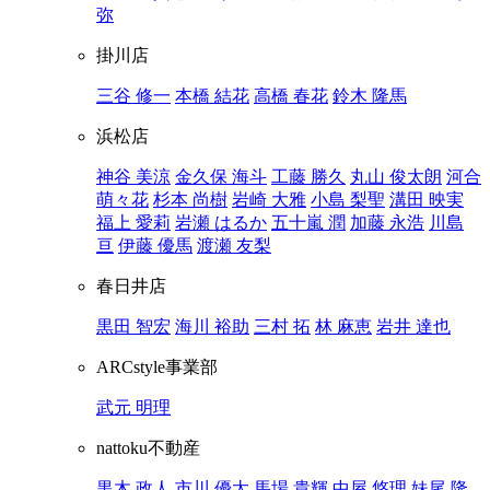
弥
掛川店
三谷 修一
本橋 結花
高橋 春花
鈴木 隆馬
浜松店
神谷 美涼
金久保 海斗
工藤 勝久
丸山 俊太朗
河合
萌々花
杉本 尚樹
岩崎 大雅
小島 梨聖
溝田 映実
福上 愛莉
岩瀬 はるか
五十嵐 潤
加藤 永浩
川島
亘
伊藤 優馬
渡瀬 友梨
春日井店
黒田 智宏
海川 裕助
三村 拓
林 麻恵
岩井 達也
ARCstyle事業部
武元 明理
nattoku不動産
黒木 政人
市川 優太
馬場 貴輝
中屋 悠理
妹尾 隆