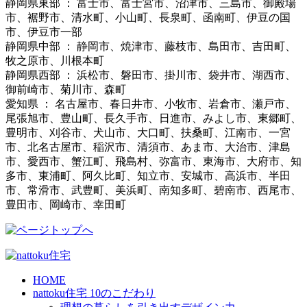
静岡県東部 ： 富士市、富士宮市、沼津市、三島市、御殿場
市、裾野市、清水町、小山町、長泉町、函南町、伊豆の国
市、伊豆市一部
静岡県中部 ： 静岡市、焼津市、藤枝市、島田市、吉田町、
牧之原市、川根本町
静岡県西部 ： 浜松市、磐田市、掛川市、袋井市、湖西市、
御前崎市、菊川市、森町
愛知県 ： 名古屋市、春日井市、小牧市、岩倉市、瀬戸市、
尾張旭市、豊山町、長久手市、日進市、みよし市、東郷町、
豊明市、刈谷市、犬山市、大口町、扶桑町、江南市、一宮
市、北名古屋市、稲沢市、清須市、あま市、大治市、津島
市、愛西市、蟹江町、飛島村、弥富市、東海市、大府市、知
多市、東浦町、阿久比町、知立市、安城市、高浜市、半田
市、常滑市、武豊町、美浜町、南知多町、碧南市、西尾市、
豊田市、岡崎市、幸田町
HOME
nattoku住宅 10のこだわり