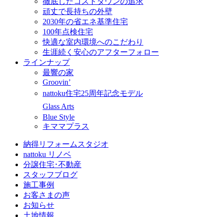
徹底したコストダウンの追求
頑丈で長持ちの外壁
2030年の省エネ基準住宅
100年点検住宅
快適な室内環境へのこだわり
生涯続く安心のアフターフォロー
ラインナップ
最響の家
Groovin’
nattoku住宅25周年記念モデル
Glass Arts
Blue Style
キママプラス
納得リフォームスタジオ
nattoku リノベ
分譲住宅･不動産
スタッフブログ
施工事例
お客さまの声
お知らせ
土地情報