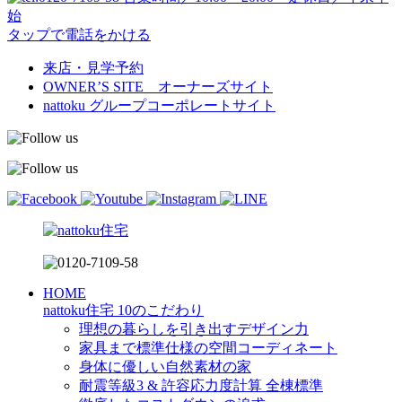
始
タップで電話をかける
来店・見学予約
OWNER’S SITE オーナーズサイト
nattoku
グループコーポレートサイト
HOME
nattoku住宅 10のこだわり
理想の暮らしを引き出すデザイン力
家具まで標準仕様の空間コーディネート
身体に優しい自然素材の家
耐震等級3 & 許容応力度計算 全棟標準