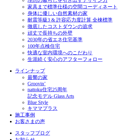
理想の暮らしを引き出すデザイン力
家具まで標準仕様の空間コーディネート
身体に優しい自然素材の家
耐震等級3 & 許容応力度計算 全棟標準
徹底したコストダウンの追求
頑丈で長持ちの外壁
2030年の省エネ住宅基準
100年点検住宅
快適な室内環境へのこだわり
生涯続く安心のアフターフォロー
ラインナップ
最響の家
Groovin’
nattoku住宅25周年
記念モデル Glass Arts
Blue Style
キママプラス
施工事例
お客さまの声
スタッフブログ
お知らせ