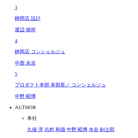
3
静岡店 設計
渡辺 徳祥
4
静岡店 コンシェルジュ
中西 永吉
5
プロダクト本部 本部長／ コンシェルジュ
中野 昭博
AUTHOR
本社
久保 淳
志村 和哉
中野 昭博
水谷 剣士郎