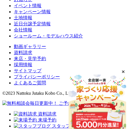
イベント情報
キャンペーン情報
土地情報
近日分譲予定情報
会社情報
ショールーム・モデルハウス紹介
動画ギャラリー
資料請求
来店・見学予約
採用情報
サイトマップ
プライバシーポリシー
よくあるご質問
©2023 Nattoku Jutaku Kobo Co., Ltd.
資料請求
来場予約
スタッフブログ