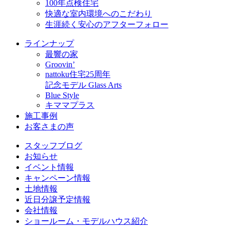
100年点検住宅
快適な室内環境へのこだわり
生涯続く安心のアフターフォロー
ラインナップ
最響の家
Groovin’
nattoku住宅25周年
記念モデル Glass Arts
Blue Style
キママプラス
施工事例
お客さまの声
スタッフブログ
お知らせ
イベント情報
キャンペーン情報
土地情報
近日分譲予定情報
会社情報
ショールーム・モデルハウス紹介