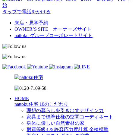
始
タップで電話をかける
来店・見学予約
OWNER’S SITE オーナーズサイト
nattoku
グループコーポレートサイト
HOME
nattoku住宅 10のこだわり
理想の暮らしを引き出すデザイン力
家具まで標準仕様の空間コーディネート
身体に優しい自然素材の家
耐震等級3 & 許容応力度計算 全棟標準