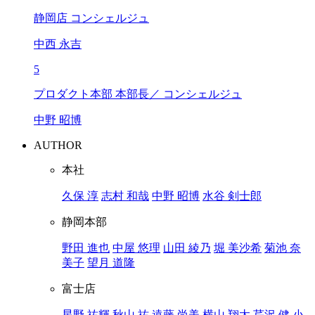
静岡店 コンシェルジュ
中西 永吉
5
プロダクト本部 本部長／ コンシェルジュ
中野 昭博
AUTHOR
本社
久保 淳
志村 和哉
中野 昭博
水谷 剣士郎
静岡本部
野田 進也
中屋 悠理
山田 綾乃
堀 美沙希
菊池 奈
美子
望月 道隆
富士店
星野 祐輝
秋山 祐
遠藤 尚美
横山 翔太
芹沢 健
小