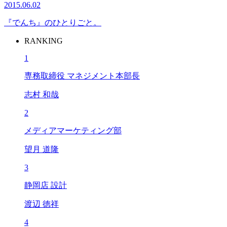
2015.06.02
『でんち』のひとりごと。
RANKING
1
専務取締役 マネジメント本部長
志村 和哉
2
メディアマーケティング部
望月 道隆
3
静岡店 設計
渡辺 徳祥
4