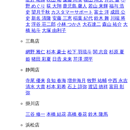
野 めぐり
荻 大翔
鹿児島 馨人
若山 来輝
福与 浩
史
望月千秋
カスタマーサポート
富士 洋
成田 公
史
新名 清隆
安藤 三恵
稲葉 紀代
鈴木 舞
川端 将
太
浮谷 荘二郎
小林 つかさ
大石達二
森山 祐介
大
橋 祐斗
大塚 由利子
三島店
網野 雅仁
杉本 豪士
松下 羽琉斗
関 志音
杉原 夏
姫
猪田 彩夏
日𠮷 未来
芹澤 潤平
静岡店
寺尾 優来
良知 春海
増井海月
牧野 祐輔
中西 永吉
清水 大貴
杉本 彩希
石上 諄弥
渡辺 徳祥
富田 彰
弥
掛川店
三谷 修一
本橋 結花
高橋 春花
鈴木 隆馬
浜松店