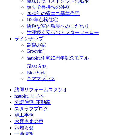
徹底したコストダウンの追求
頑丈で長持ちの外壁
2030年の省エネ基準住宅
100年点検住宅
快適な室内環境へのこだわり
生涯続く安心のアフターフォロー
ラインナップ
最響の家
Groovin’
nattoku住宅25周年記念モデル
Glass Arts
Blue Style
キママプラス
納得リフォームスタジオ
nattoku リノベ
分譲住宅･不動産
スタッフブログ
施工事例
お客さまの声
お知らせ
土地情報