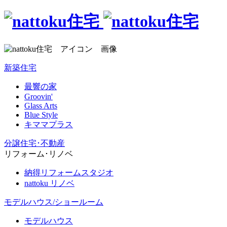
新築住宅
最響の家
Groovin'
Glass Arts
Blue Style
キママプラス
分譲住宅･不動産
リフォーム･リノベ
納得リフォームスタジオ
nattoku リノベ
モデルハウス/ショールーム
モデルハウス