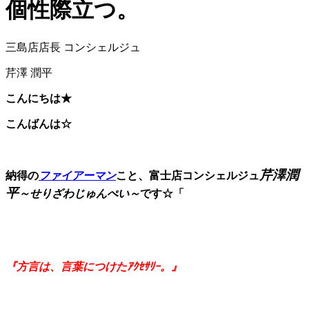
個性際立つ。
三島店店長 コンシェルジュ
芹澤 潤平
こんにちは★
こんばんは☆
芹澤潤
納得の
ファイアーマン
こと、富士店コンシェルジュ
平
～せりざわじゅんぺい～
です☆「
『方言は、言葉につけたｱｸｾｻﾘｰ。』