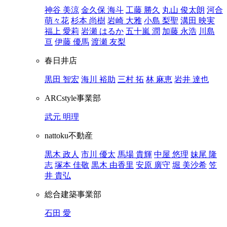
神谷 美涼
金久保 海斗
工藤 勝久
丸山 俊太朗
河合
萌々花
杉本 尚樹
岩崎 大雅
小島 梨聖
溝田 映実
福上 愛莉
岩瀬 はるか
五十嵐 潤
加藤 永浩
川島
亘
伊藤 優馬
渡瀬 友梨
春日井店
黒田 智宏
海川 裕助
三村 拓
林 麻恵
岩井 達也
ARCstyle事業部
武元 明理
nattoku不動産
黒木 政人
市川 優太
馬場 貴輝
中屋 悠理
妹尾 隆
志
塚本 佳敬
黒木 由香里
安原 廣守
堀 美沙希
笠
井 貴弘
総合建築事業部
石田 愛