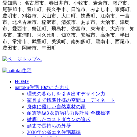
愛知県 ： 名古屋市、春日井市、小牧市、岩倉市、瀬戸市、
尾張旭市、豊山町、長久手市、日進市、みよし市、東郷町、
豊明市、刈谷市、犬山市、大口町、扶桑町、江南市、一宮
市、北名古屋市、稲沢市、清須市、あま市、大治市、津島
市、愛西市、蟹江町、飛島村、弥富市、東海市、大府市、知
多市、東浦町、阿久比町、知立市、安城市、高浜市、半田
市、常滑市、武豊町、美浜町、南知多町、碧南市、西尾市、
豊田市、岡崎市、幸田町
HOME
nattoku住宅 10のこだわり
理想の暮らしを引き出すデザイン力
家具まで標準仕様の空間コーディネート
身体に優しい自然素材の家
耐震等級3 & 許容応力度計算 全棟標準
徹底したコストダウンの追求
頑丈で長持ちの外壁
2030年の省エネ住宅基準