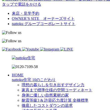
タップで電話をかける
来店・見学予約
OWNER’S SITE オーナーズサイト
nattoku
グループコーポレートサイト
HOME
nattoku住宅 10のこだわり
理想の暮らしを引き出すデザイン力
家具まで標準仕様の空間コーディネート
身体に優しい自然素材の家
耐震等級3 & 許容応力度計算 全棟標準
徹底したコストダウンの追求