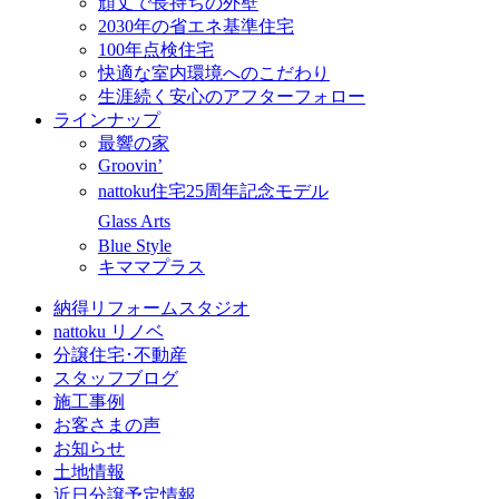
頑丈で長持ちの外壁
2030年の省エネ基準住宅
100年点検住宅
快適な室内環境へのこだわり
生涯続く安心のアフターフォロー
ラインナップ
最響の家
Groovin’
nattoku住宅25周年記念モデル
Glass Arts
Blue Style
キママプラス
納得リフォームスタジオ
nattoku リノベ
分譲住宅･不動産
スタッフブログ
施工事例
お客さまの声
お知らせ
土地情報
近日分譲予定情報