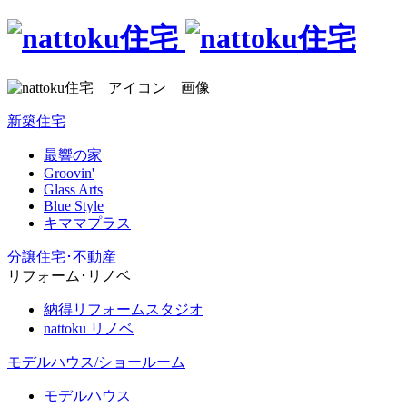
新築住宅
最響の家
Groovin'
Glass Arts
Blue Style
キママプラス
分譲住宅･不動産
リフォーム･リノベ
納得リフォームスタジオ
nattoku リノベ
モデルハウス/ショールーム
モデルハウス