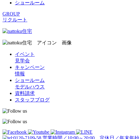
ショールーム
GROUP
リクルート
イベント
見学会
キャンペーン
情報
ショールーム
モデルハウス
資料請求
スタッフブログ
営業時間／10:00～20:00 定休日／年末年