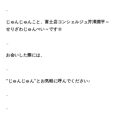
_
営業時間／10:00～20:00 定休日／年末年始
じゅんじゅんこと、富士店コンシェルジュ芹澤潤平～
タップで電話をかける
せりざわじゅんぺい～です☆
_
来店・見学予約
お会いした際には、
OWNER’S SITE オーナーズサイト
_
”じゅんじゅん”とお気軽に呼んでください♪
nattoku
グループコーポレートサイト
_
_
nattoku住宅 10のこだわり