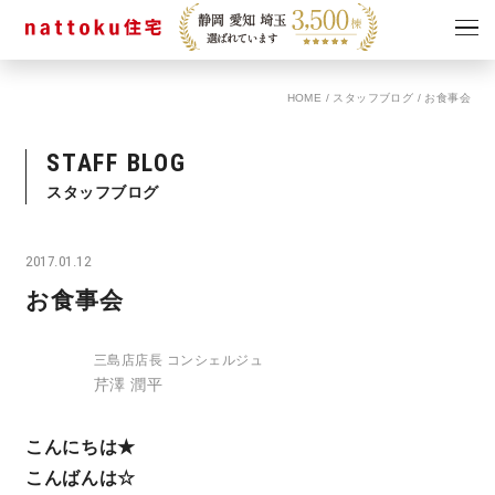
HOME
/
スタッフブログ
/
お食事会
イベント
キャンペーン
見学会
情報
STAFF BLOG
ショールーム
スタッフブログ
資料請求
モデルハウス
2017.01.12
スタッフブログ
お食事会
三島店店長 コンシェルジュ
芹澤 潤平
こんにちは★
こんばんは☆