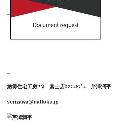
_
_
納得住宅工房?M 富士店ｺﾝｼｪﾙｼﾞｭ 芹澤潤平
serizawa@nattoku.jp