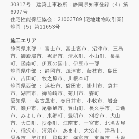
30817号 建築士事務所：静岡県知事登録（4）第
6997号
住宅性能保証協会：21003789 [宅地建物取引業]
静岡（5）第11653号
施工エリア
静岡県東部 ： 富士市、富士宮市、沼津市、三島
市、御殿場市、裾野市、清水町、小山町、長泉
町、函南町、伊豆の国市、伊豆市一部
静岡県中部 ： 静岡市、焼津市、藤枝市、島田
市、吉田町、牧之原市、川根本町
静岡県西部 ： 浜松市、磐田市、掛川市、袋井
市、湖西市、御前崎市、菊川市、森町
愛知県 ： 名古屋市、春日井市、小牧市、岩倉
市、瀬戸市、尾張旭市、豊山町、長久手市、日進
市、みよし市、東郷町、豊明市、刈谷市、犬山
市、大口町、扶桑町、江南市、一宮市、北名古屋
市、稲沢市、清須市、あま市、大治市、津島市、
愛西市、蟹江町、飛島村、弥富市、東海市、大府