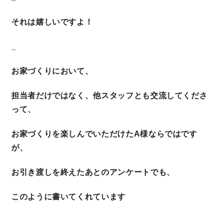
快適な室内環境へのこだわり
それは嬉しいですよ！
生涯続く安心のアフターフォロー
_
お家づくりにおいて、
ラインナップ
担当者だけではなく、他スタッフとも交流してくださ
って、
最響の家
お家づくりを楽しんでいただけたA様ならではです
Groovin’
が、
お引き渡しを終えたあとのアンケートでも、
nattoku住宅25周年記念モデル
Glass Arts
このように書いてくれています
Blue Style