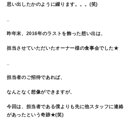
思い出したかのように綴ります。。。(笑)
理想の暮らしを引き出すデザイン力
_
家具まで標準仕様の空間コーディネート
昨年末、2016年のラストを飾った想い出は、
身体に優しい自然素材の家
担当させていただいたオーナー様の食事会でした★
耐震等級3 & 許容応力度計算 全棟標準
_
担当者のご招待であれば、
徹底したコストダウンの追求
なんとなく想像ができますが、
頑丈で長持ちの外壁
今回は、担当者である僕よりも先に他スタッフに連絡
2030年の省エネ基準住宅
があったという奇跡★(笑)
100年点検住宅
_