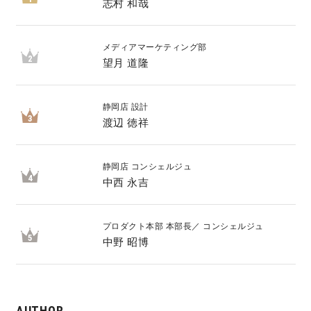
志村 和哉
メディアマーケティング部
2
望月 道隆
静岡店 設計
3
渡辺 徳祥
静岡店 コンシェルジュ
4
中西 永吉
プロダクト本部 本部長／ コンシェルジュ
5
中野 昭博
AUTHOR