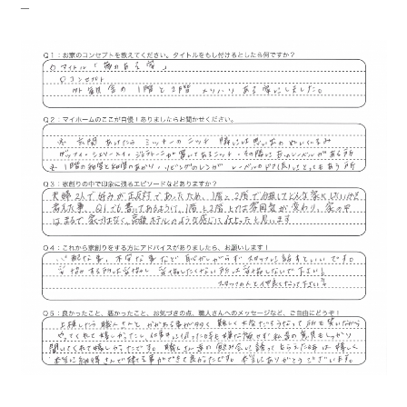
_
キママプラス
納得リフォームスタジオ
nattoku リノベ
分譲住宅･不動産
スタッフブログ
施工事例
お客さまの声
お知らせ
土地情報
近日分譲予定情報
会社情報
動画ギャラリー
採用情報