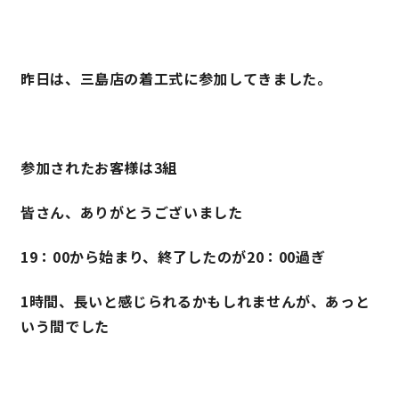
理想の暮らしを引き出すデザイン力
昨日は、三島店の着工式に参加してきました。
家具まで標準仕様の空間コーディネート
身体に優しい自然素材の家
参加されたお客様は3組
耐震等級3 & 許容応力度計算 全棟標準
皆さん、ありがとうございました
徹底したコストダウンの追求
19：00から始まり、終了したのが20：00過ぎ
頑丈で長持ちの外壁
1時間、長いと感じられるかもしれませんが、あっと
いう間でした
2030年の省エネ基準住宅
100年点検住宅