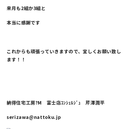
来月も2組か3組と
本当に感謝です
これからも頑張っていきますので、宜しくお願い致し
ます！！
納得住宅工房?M 富士店ｺﾝｼｪﾙｼﾞｭ 芹澤潤平
serizawa@nattoku.jp