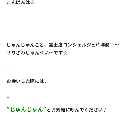
こんばんは☆
営業時間／10:00～20:00 定休日／年末年始
タップで電話をかける
じゅんじゅんこと、富士店コンシェルジュ芹澤潤平～
来店・見学予約
せりざわじゅんぺい～です☆
_
OWNER’S SITE オーナーズサイト
お会いした際には、
nattoku
グループコーポレートサイト
_
”じゅんじゅん”
とお気軽に呼んでください♪
nattoku住宅 10のこだわり