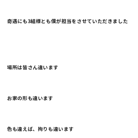
快適な室内環境へのこだわり
奇遇にも3組様とも僕が担当をさせていただきました
生涯続く安心のアフターフォロー
ラインナップ
場所は皆さん違います
最響の家
Groovin’
お家の形も違います
nattoku住宅25周年記念モデル
Glass Arts
色も違えば、拘りも違います
Blue Style