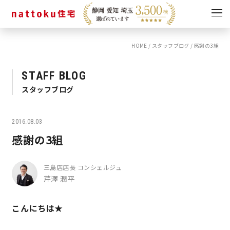
HOME
/
スタッフブログ
/
感謝の3組
イベント
キャンペーン
見学会
情報
STAFF BLOG
スタッフブログ
ショールーム
資料請求
モデルハウス
2016.08.03
スタッフブログ
感謝の3組
三島店店長 コンシェルジュ
芹澤 潤平
こんにちは★