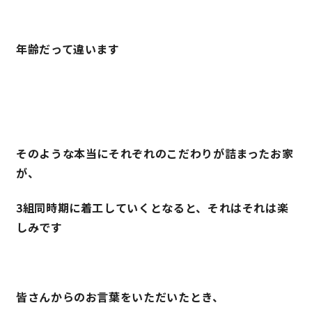
キママプラス
年齢だって違います
納得リフォームスタジオ
nattoku リノベ
分譲住宅･不動産
スタッフブログ
そのような本当にそれぞれのこだわりが詰まったお家
が、
施工事例
お客さまの声
3組同時期に着工していくとなると、それはそれは楽
お知らせ
土地情報
しみです
近日分譲予定情報
会社情報
皆さんからのお言葉をいただいたとき、
動画ギャラリー
採用情報