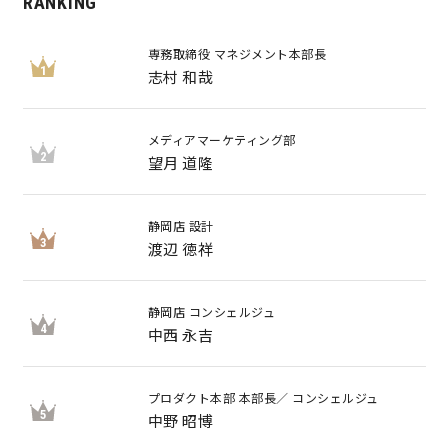
RANKING
専務取締役 マネジメント本部長
1
志村 和哉
メディアマーケティング部
2
望月 道隆
静岡店 設計
3
渡辺 徳祥
静岡店 コンシェルジュ
4
中西 永吉
プロダクト本部 本部長／ コンシェルジュ
5
中野 昭博