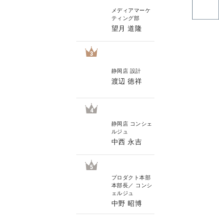
メディアマーケ
ティング部
望月 道隆
3
静岡店 設計
渡辺 徳祥
4
静岡店 コンシェ
ルジュ
中西 永吉
5
プロダクト本部
本部長／ コンシ
ェルジュ
中野 昭博