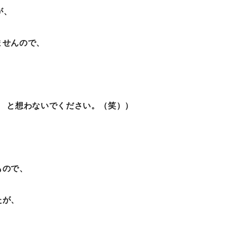
が、
ませんので、
・ と想わないでください。（笑））
もので、
たが、