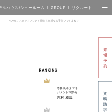
デルハウス/ショールーム
GROUP
リクルート
HOME
/
スタッフブログ
/
掃除も立派なお手伝いですよね？
RANKING
1
専務取締役 マネ
ジメント本部長
志村 和哉
2