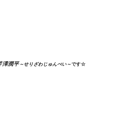
芹澤潤平
～せりざわじゅんぺい～
です☆