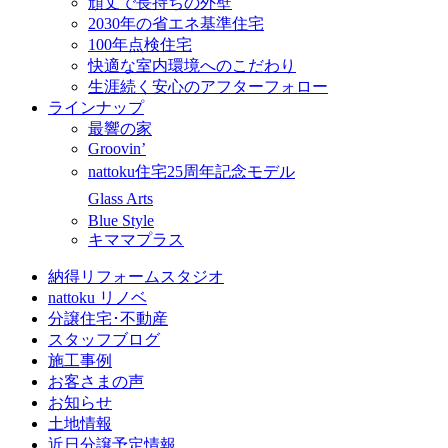
頑丈で長持ちの外壁
2030年の省エネ基準住宅
100年点検住宅
快適な室内環境へのこだわり
生涯続く安心のアフターフォロー
ラインナップ
最響の家
Groovin’
nattoku住宅25周年記念モデル
Glass Arts
Blue Style
キママプラス
納得リフォームスタジオ
nattoku リノベ
分譲住宅･不動産
スタッフブログ
施工事例
お客さまの声
お知らせ
土地情報
近日分譲予定情報