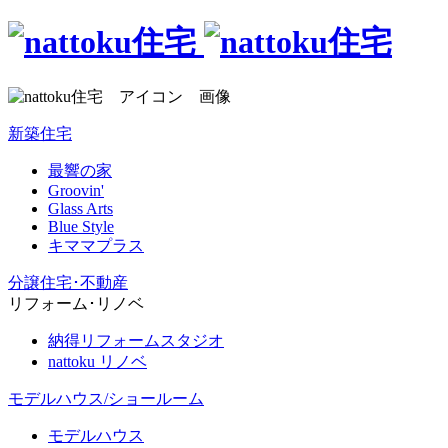
新築住宅
最響の家
Groovin'
Glass Arts
Blue Style
キママプラス
分譲住宅･不動産
リフォーム･リノベ
納得リフォームスタジオ
nattoku リノベ
モデルハウス/ショールーム
モデルハウス