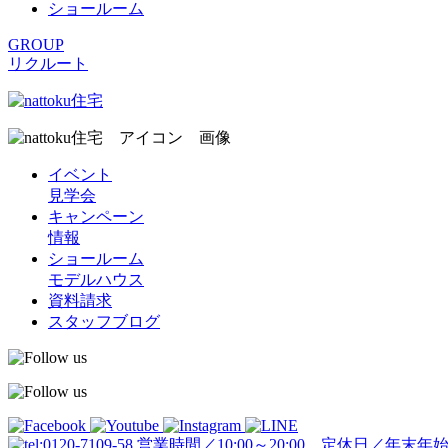
ショールーム
GROUP
リクルート
イベント
見学会
キャンペーン
情報
ショールーム
モデルハウス
資料請求
スタッフブログ
営業時間／10:00～20:00 定休日／年末年