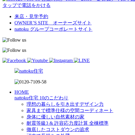
タップで電話をかける
来店・見学予約
OWNER’S SITE オーナーズサイト
nattoku
グループコーポレートサイト
HOME
nattoku住宅 10のこだわり
理想の暮らしを引き出すデザイン力
家具まで標準仕様の空間コーディネート
身体に優しい自然素材の家
耐震等級3 & 許容応力度計算 全棟標準
徹底したコストダウンの追求