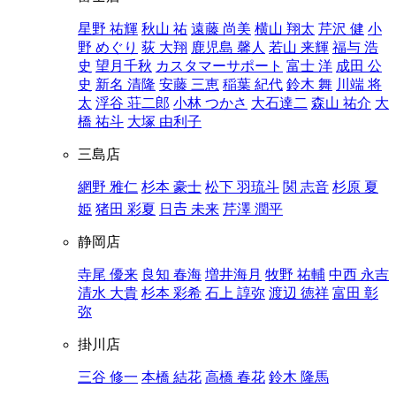
星野 祐輝
秋山 祐
遠藤 尚美
横山 翔太
芹沢 健
小
野 めぐり
荻 大翔
鹿児島 馨人
若山 来輝
福与 浩
史
望月千秋
カスタマーサポート
富士 洋
成田 公
史
新名 清隆
安藤 三恵
稲葉 紀代
鈴木 舞
川端 将
太
浮谷 荘二郎
小林 つかさ
大石達二
森山 祐介
大
橋 祐斗
大塚 由利子
三島店
網野 雅仁
杉本 豪士
松下 羽琉斗
関 志音
杉原 夏
姫
猪田 彩夏
日𠮷 未来
芹澤 潤平
静岡店
寺尾 優来
良知 春海
増井海月
牧野 祐輔
中西 永吉
清水 大貴
杉本 彩希
石上 諄弥
渡辺 徳祥
富田 彰
弥
掛川店
三谷 修一
本橋 結花
高橋 春花
鈴木 隆馬