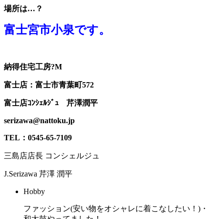
場所は…？
富士宮市小泉です。
納得住宅工房?M
富士店：富士市青葉町572
富士店ｺﾝｼｪﾙｼﾞｭ 芹澤潤平
serizawa@nattoku.jp
TEL：0545-65-7109
三島店店長 コンシェルジュ
J.Serizawa
芹澤 潤平
Hobby
ファッション(安い物をオシャレに着こなしたい！)・
和太鼓やってました！