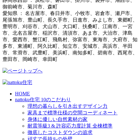
静岡県西部 ： 浜松市、磐田市、掛川市、袋井市、湖西市、
御前崎市、菊川市、森町
愛知県 ： 名古屋市、春日井市、小牧市、岩倉市、瀬戸市、
尾張旭市、豊山町、長久手市、日進市、みよし市、東郷町、
豊明市、刈谷市、犬山市、大口町、扶桑町、江南市、一宮
市、北名古屋市、稲沢市、清須市、あま市、大治市、津島
市、愛西市、蟹江町、飛島村、弥富市、東海市、大府市、知
多市、東浦町、阿久比町、知立市、安城市、高浜市、半田
市、常滑市、武豊町、美浜町、南知多町、碧南市、西尾市、
豊田市、岡崎市、幸田町
HOME
nattoku住宅 10のこだわり
理想の暮らしを引き出すデザイン力
家具まで標準仕様の空間コーディネート
身体に優しい自然素材の家
耐震等級3 & 許容応力度計算 全棟標準
徹底したコストダウンの追求
頑丈で長持ちの外壁