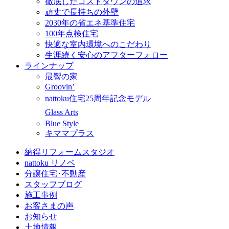
徹底したコストダウンの追求
頑丈で長持ちの外壁
2030年の省エネ基準住宅
100年点検住宅
快適な室内環境へのこだわり
生涯続く安心のアフターフォロー
ラインナップ
最響の家
Groovin’
nattoku住宅25周年記念モデル
Glass Arts
Blue Style
キママプラス
納得リフォームスタジオ
nattoku リノベ
分譲住宅･不動産
スタッフブログ
施工事例
お客さまの声
お知らせ
土地情報