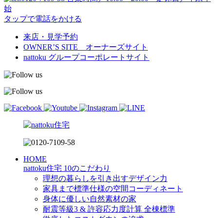
始
タップで電話をかける
来店・見学予約
OWNER’S SITE オーナーズサイト
nattoku
グループコーポレートサイト
HOME
nattoku住宅 10のこだわり
理想の暮らしを引き出すデザイン力
家具まで標準仕様の空間コーディネート
身体に優しい自然素材の家
耐震等級3 & 許容応力度計算 全棟標準