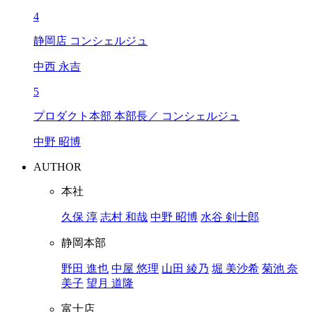
4
静岡店 コンシェルジュ
中西 永吉
5
プロダクト本部 本部長／ コンシェルジュ
中野 昭博
AUTHOR
本社
久保 淳
志村 和哉
中野 昭博
水谷 剣士郎
静岡本部
野田 進也
中屋 悠理
山田 綾乃
堀 美沙希
菊池 奈
美子
望月 道隆
富士店