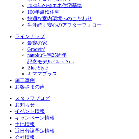
2030年の省エネ住宅基準
100年点検住宅
快適な室内環境へのこだわり
生涯続く安心のアフターフォロー
ラインナップ
最響の家
Groovin’
nattoku住宅25周年
記念モデル Glass Arts
Blue Style
キママプラス
施工事例
お客さまの声
スタッフブログ
お知らせ
イベント情報
キャンペーン情報
土地情報
近日分譲予定情報
会社情報