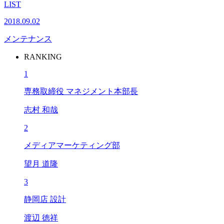
LIST
2018.09.02
メンテナンス
RANKING
1
専務取締役 マネジメント本部長
志村 和哉
2
メディアマーケティング部
望月 道隆
3
静岡店 設計
渡辺 徳祥