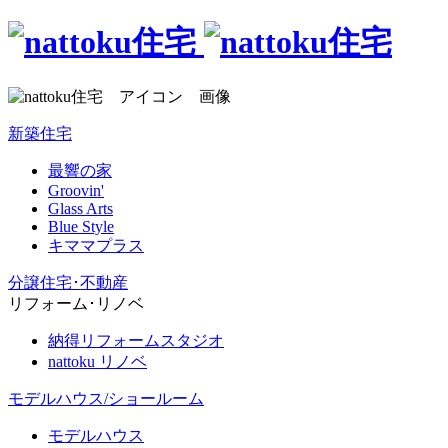
新築住宅
最響の家
Groovin'
Glass Arts
Blue Style
キママプラス
分譲住宅･不動産
リフォーム･リノベ
納得リフォームスタジオ
nattoku リノベ
モデルハウス/ショールーム
モデルハウス