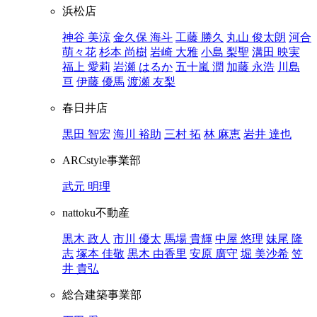
浜松店
神谷 美涼
金久保 海斗
工藤 勝久
丸山 俊太朗
河合
萌々花
杉本 尚樹
岩崎 大雅
小島 梨聖
溝田 映実
福上 愛莉
岩瀬 はるか
五十嵐 潤
加藤 永浩
川島
亘
伊藤 優馬
渡瀬 友梨
春日井店
黒田 智宏
海川 裕助
三村 拓
林 麻恵
岩井 達也
ARCstyle事業部
武元 明理
nattoku不動産
黒木 政人
市川 優太
馬場 貴輝
中屋 悠理
妹尾 隆
志
塚本 佳敬
黒木 由香里
安原 廣守
堀 美沙希
笠
井 貴弘
総合建築事業部