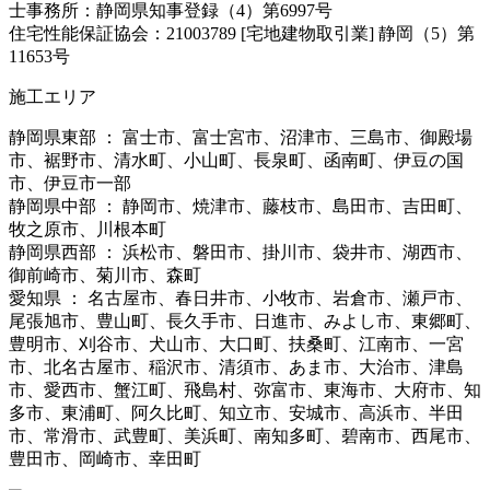
士事務所：静岡県知事登録（4）第6997号
住宅性能保証協会：21003789 [宅地建物取引業] 静岡（5）第
11653号
施工エリア
静岡県東部 ： 富士市、富士宮市、沼津市、三島市、御殿場
市、裾野市、清水町、小山町、長泉町、函南町、伊豆の国
市、伊豆市一部
静岡県中部 ： 静岡市、焼津市、藤枝市、島田市、吉田町、
牧之原市、川根本町
静岡県西部 ： 浜松市、磐田市、掛川市、袋井市、湖西市、
御前崎市、菊川市、森町
愛知県 ： 名古屋市、春日井市、小牧市、岩倉市、瀬戸市、
尾張旭市、豊山町、長久手市、日進市、みよし市、東郷町、
豊明市、刈谷市、犬山市、大口町、扶桑町、江南市、一宮
市、北名古屋市、稲沢市、清須市、あま市、大治市、津島
市、愛西市、蟹江町、飛島村、弥富市、東海市、大府市、知
多市、東浦町、阿久比町、知立市、安城市、高浜市、半田
市、常滑市、武豊町、美浜町、南知多町、碧南市、西尾市、
豊田市、岡崎市、幸田町