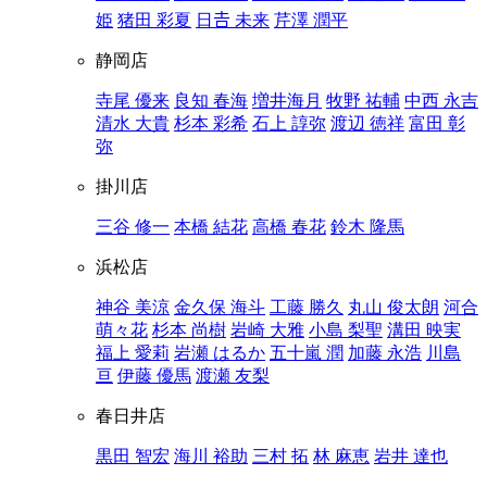
姫
猪田 彩夏
日𠮷 未来
芹澤 潤平
静岡店
寺尾 優来
良知 春海
増井海月
牧野 祐輔
中西 永吉
清水 大貴
杉本 彩希
石上 諄弥
渡辺 徳祥
富田 彰
弥
掛川店
三谷 修一
本橋 結花
高橋 春花
鈴木 隆馬
浜松店
神谷 美涼
金久保 海斗
工藤 勝久
丸山 俊太朗
河合
萌々花
杉本 尚樹
岩崎 大雅
小島 梨聖
溝田 映実
福上 愛莉
岩瀬 はるか
五十嵐 潤
加藤 永浩
川島
亘
伊藤 優馬
渡瀬 友梨
春日井店
黒田 智宏
海川 裕助
三村 拓
林 麻恵
岩井 達也