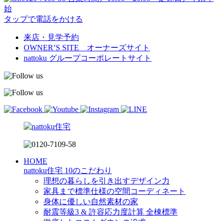
始
タップで電話をかける
来店・見学予約
OWNER’S SITE オーナーズサイト
nattoku
グループコーポレートサイト
HOME
nattoku住宅 10のこだわり
理想の暮らしを引き出すデザイン力
家具まで標準仕様の空間コーディネート
身体に優しい自然素材の家
耐震等級3 & 許容応力度計算 全棟標準