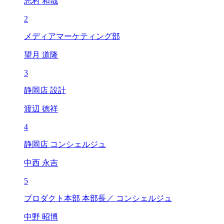
志村 和哉
2
メディアマーケティング部
望月 道隆
3
静岡店 設計
渡辺 徳祥
4
静岡店 コンシェルジュ
中西 永吉
5
プロダクト本部 本部長／ コンシェルジュ
中野 昭博