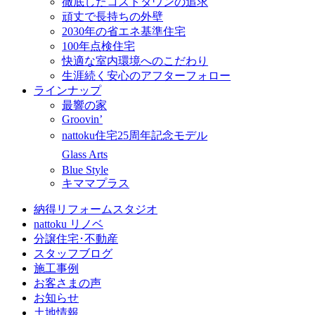
徹底したコストダウンの追求
頑丈で長持ちの外壁
2030年の省エネ基準住宅
100年点検住宅
快適な室内環境へのこだわり
生涯続く安心のアフターフォロー
ラインナップ
最響の家
Groovin’
nattoku住宅25周年記念モデル
Glass Arts
Blue Style
キママプラス
納得リフォームスタジオ
nattoku リノベ
分譲住宅･不動産
スタッフブログ
施工事例
お客さまの声
お知らせ
土地情報