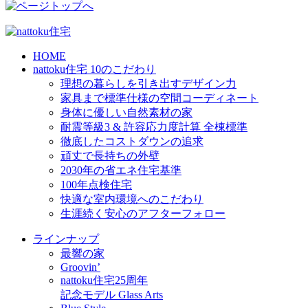
HOME
nattoku住宅 10のこだわり
理想の暮らしを引き出すデザイン力
家具まで標準仕様の空間コーディネート
身体に優しい自然素材の家
耐震等級3 & 許容応力度計算 全棟標準
徹底したコストダウンの追求
頑丈で長持ちの外壁
2030年の省エネ住宅基準
100年点検住宅
快適な室内環境へのこだわり
生涯続く安心のアフターフォロー
ラインナップ
最響の家
Groovin’
nattoku住宅25周年
記念モデル Glass Arts