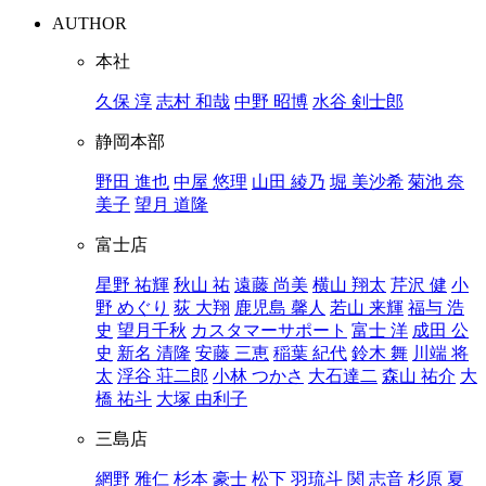
AUTHOR
本社
久保 淳
志村 和哉
中野 昭博
水谷 剣士郎
静岡本部
野田 進也
中屋 悠理
山田 綾乃
堀 美沙希
菊池 奈
美子
望月 道隆
富士店
星野 祐輝
秋山 祐
遠藤 尚美
横山 翔太
芹沢 健
小
野 めぐり
荻 大翔
鹿児島 馨人
若山 来輝
福与 浩
史
望月千秋
カスタマーサポート
富士 洋
成田 公
史
新名 清隆
安藤 三恵
稲葉 紀代
鈴木 舞
川端 将
太
浮谷 荘二郎
小林 つかさ
大石達二
森山 祐介
大
橋 祐斗
大塚 由利子
三島店
網野 雅仁
杉本 豪士
松下 羽琉斗
関 志音
杉原 夏