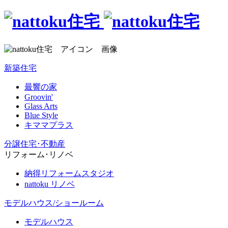
新築住宅
最響の家
Groovin'
Glass Arts
Blue Style
キママプラス
分譲住宅･不動産
リフォーム･リノベ
納得リフォームスタジオ
nattoku リノベ
モデルハウス/ショールーム
モデルハウス