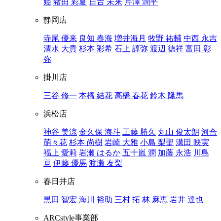
姫
猪田 彩夏
日𠮷 未来
芹澤 潤平
静岡店
寺尾 優来
良知 春海
増井海月
牧野 祐輔
中西 永吉
清水 大貴
杉本 彩希
石上 諄弥
渡辺 徳祥
富田 彰
弥
掛川店
三谷 修一
本橋 結花
高橋 春花
鈴木 隆馬
浜松店
神谷 美涼
金久保 海斗
工藤 勝久
丸山 俊太朗
河合
萌々花
杉本 尚樹
岩崎 大雅
小島 梨聖
溝田 映実
福上 愛莉
岩瀬 はるか
五十嵐 潤
加藤 永浩
川島
亘
伊藤 優馬
渡瀬 友梨
春日井店
黒田 智宏
海川 裕助
三村 拓
林 麻恵
岩井 達也
ARCstyle事業部