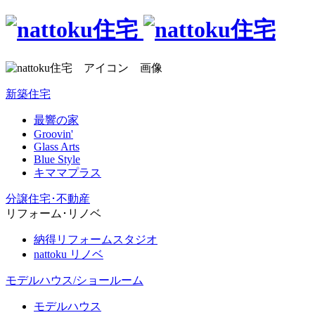
新築住宅
最響の家
Groovin'
Glass Arts
Blue Style
キママプラス
分譲住宅･不動産
リフォーム･リノベ
納得リフォームスタジオ
nattoku リノベ
モデルハウス/ショールーム
モデルハウス