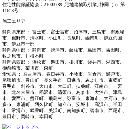
住宅性能保証協会：21003789 [宅地建物取引業] 静岡（5）第
11653号
施工エリア
静岡県東部 ： 富士市、富士宮市、沼津市、三島市、御殿場
市、裾野市、清水町、小山町、長泉町、函南町、伊豆の国
市、伊豆市一部
静岡県中部 ： 静岡市、焼津市、藤枝市、島田市、吉田町、
牧之原市、川根本町
静岡県西部 ： 浜松市、磐田市、掛川市、袋井市、湖西市、
御前崎市、菊川市、森町
愛知県 ： 名古屋市、春日井市、小牧市、岩倉市、瀬戸市、
尾張旭市、豊山町、長久手市、日進市、みよし市、東郷町、
豊明市、刈谷市、犬山市、大口町、扶桑町、江南市、一宮
市、北名古屋市、稲沢市、清須市、あま市、大治市、津島
市、愛西市、蟹江町、飛島村、弥富市、東海市、大府市、知
多市、東浦町、阿久比町、知立市、安城市、高浜市、半田
市、常滑市、武豊町、美浜町、南知多町、碧南市、西尾市、
豊田市、岡崎市、幸田町