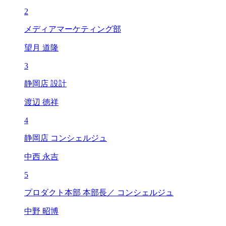
2
メディアマーケティング部
望月 道隆
3
静岡店 設計
渡辺 徳祥
4
静岡店 コンシェルジュ
中西 永吉
5
プロダクト本部 本部長／ コンシェルジュ
中野 昭博