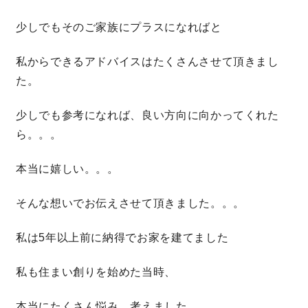
少しでもそのご家族にプラスになればと
キママプラス
私からできるアドバイスはたくさんさせて頂きまし
た。
納得リフォームスタジオ
nattoku リノベ
少しでも参考になれば、良い方向に向かってくれた
分譲住宅･不動産
スタッフブログ
ら。。。
施工事例
お客さまの声
本当に嬉しい。。。
そんな想いでお伝えさせて頂きました。。。
お知らせ
土地情報
私は5年以上前に納得でお家を建てました
近日分譲予定情報
会社情報
私も住まい創りを始めた当時、
動画ギャラリー
採用情報
本当にたくさん悩み、考えました。。