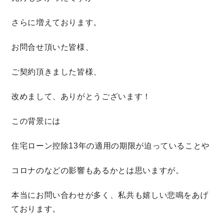
さらに増えております。
理想の暮らしを引き出すデザイン力
お問合せ頂いた皆様、
家具まで標準仕様の空間コーディネート
ご契約頂きました皆様、
身体に優しい自然素材の家
改めまして、ありがとうございます！
耐震等級3 & 許容応力度計算 全棟標準
この背景には
徹底したコストダウンの追求
住宅ローン控除13年の適用の期限が迫っていることや
頑丈で長持ちの外壁
コロナのなどの影響もあるかとは思いますが。
2030年の省エネ基準住宅
本当にお問い合わせが多く、私共も嬉しい悲鳴をあげ
ております。
100年点検住宅