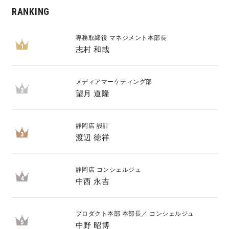
RANKING
専務取締役 マネジメント本部長
1
志村 和哉
メディアマーケティング部
2
望月 道隆
静岡店 設計
3
渡辺 徳祥
静岡店 コンシェルジュ
4
中西 永吉
プロダクト本部 本部長／ コンシェルジュ
5
中野 昭博