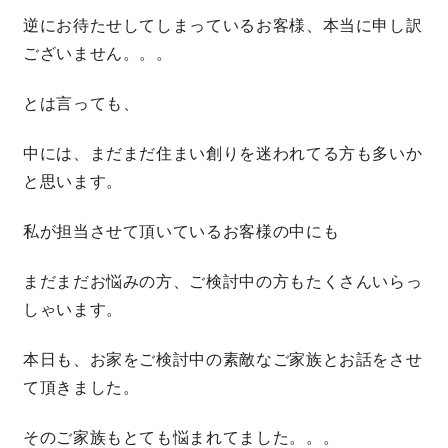
逆にお待たせしてしまっているお客様、本当に申し訳
快適な室内環境へのこだわり
ございません。。。
生涯続く安心のアフターフォロー
とは言っても、
中には、まだまだ住まい創りを迷われてる方も多いか
ラインナップ
と思います。
私が担当させて頂いているお客様の中にも
最響の家
まだまだお悩みの方、ご検討中の方もたくさんいらっ
Groovin’
しゃいます。
nattoku住宅25周年記念モデル
本日も、お家をご検討中の素敵なご家族とお話をさせ
Glass Arts
て頂きました。
そのご家族もとても悩まれてました。。。
Blue Style