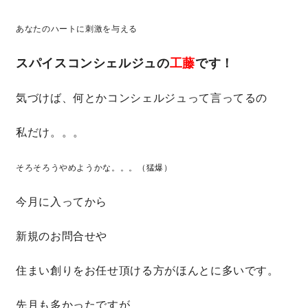
あなたのハートに刺激を与える
営業時間／10:00～20:00 定休日／年末年始
タップで電話をかける
スパイスコンシェルジュの
工藤
です！
気づけば、何とかコンシェルジュって言ってるの
来店・見学予約
私だけ。。。
そろそろうやめようかな。。。（猛爆）
OWNER’S SITE オーナーズサイト
今月に入ってから
nattoku
グループコーポレートサイト
新規のお問合せや
住まい創りをお任せ頂ける方がほんとに多いです。
nattoku住宅 10のこだわり
先月も多かったですが