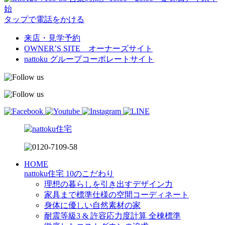
始
タップで電話をかける
来店・見学予約
OWNER’S SITE オーナーズサイト
nattoku
グループコーポレートサイト
HOME
nattoku住宅 10のこだわり
理想の暮らしを引き出すデザイン力
家具まで標準仕様の空間コーディネート
身体に優しい自然素材の家
耐震等級3 & 許容応力度計算 全棟標準