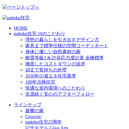
HOME
nattoku住宅 10のこだわり
理想の暮らしを引き出すデザイン力
家具まで標準仕様の空間コーディネート
身体に優しい自然素材の家
耐震等級3 & 許容応力度計算 全棟標準
徹底したコストダウンの追求
頑丈で長持ちの外壁
2030年の省エネ住宅基準
100年点検住宅
快適な室内環境へのこだわり
生涯続く安心のアフターフォロー
ラインナップ
最響の家
Groovin’
nattoku住宅25周年
記念モデル Glass Arts