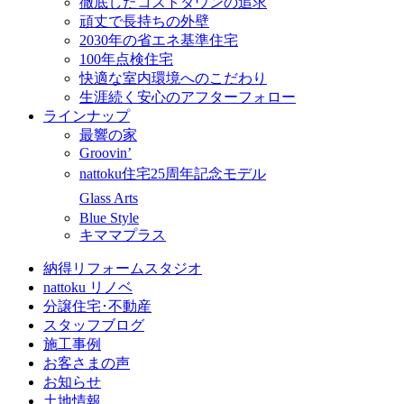
徹底したコストダウンの追求
頑丈で長持ちの外壁
2030年の省エネ基準住宅
100年点検住宅
快適な室内環境へのこだわり
生涯続く安心のアフターフォロー
ラインナップ
最響の家
Groovin’
nattoku住宅25周年記念モデル
Glass Arts
Blue Style
キママプラス
納得リフォームスタジオ
nattoku リノベ
分譲住宅･不動産
スタッフブログ
施工事例
お客さまの声
お知らせ
土地情報