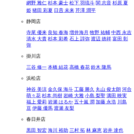
網野 雅仁
杉本 豪士
松下 羽琉斗
関 志音
杉原 夏
姫
猪田 彩夏
日𠮷 未来
芹澤 潤平
静岡店
寺尾 優来
良知 春海
増井海月
牧野 祐輔
中西 永吉
清水 大貴
杉本 彩希
石上 諄弥
渡辺 徳祥
富田 彰
弥
掛川店
三谷 修一
本橋 結花
高橋 春花
鈴木 隆馬
浜松店
神谷 美涼
金久保 海斗
工藤 勝久
丸山 俊太朗
河合
萌々花
杉本 尚樹
岩崎 大雅
小島 梨聖
溝田 映実
福上 愛莉
岩瀬 はるか
五十嵐 潤
加藤 永浩
川島
亘
伊藤 優馬
渡瀬 友梨
春日井店
黒田 智宏
海川 裕助
三村 拓
林 麻恵
岩井 達也