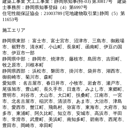
建築工事業 大工工事業：静岡県知事(特-03) 第30817号 建築
士事務所：静岡県知事登録（4）第6997号
住宅性能保証協会：21003789 [宅地建物取引業] 静岡（5）第
11653号
施工エリア
静岡県東部 ： 富士市、富士宮市、沼津市、三島市、御殿場
市、裾野市、清水町、小山町、長泉町、函南町、伊豆の国
市、伊豆市一部
静岡県中部 ： 静岡市、焼津市、藤枝市、島田市、吉田町、
牧之原市、川根本町
静岡県西部 ： 浜松市、磐田市、掛川市、袋井市、湖西市、
御前崎市、菊川市、森町
愛知県 ： 名古屋市、春日井市、小牧市、岩倉市、瀬戸市、
尾張旭市、豊山町、長久手市、日進市、みよし市、東郷町、
豊明市、刈谷市、犬山市、大口町、扶桑町、江南市、一宮
市、北名古屋市、稲沢市、清須市、あま市、大治市、津島
市、愛西市、蟹江町、飛島村、弥富市、東海市、大府市、知
多市、東浦町、阿久比町、知立市、安城市、高浜市、半田
市、常滑市、武豊町、美浜町、南知多町、碧南市、西尾市、
豊田市、岡崎市、幸田町