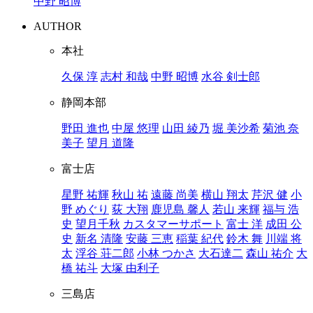
中野 昭博
AUTHOR
本社
久保 淳
志村 和哉
中野 昭博
水谷 剣士郎
静岡本部
野田 進也
中屋 悠理
山田 綾乃
堀 美沙希
菊池 奈
美子
望月 道隆
富士店
星野 祐輝
秋山 祐
遠藤 尚美
横山 翔太
芹沢 健
小
野 めぐり
荻 大翔
鹿児島 馨人
若山 来輝
福与 浩
史
望月千秋
カスタマーサポート
富士 洋
成田 公
史
新名 清隆
安藤 三恵
稲葉 紀代
鈴木 舞
川端 将
太
浮谷 荘二郎
小林 つかさ
大石達二
森山 祐介
大
橋 祐斗
大塚 由利子
三島店