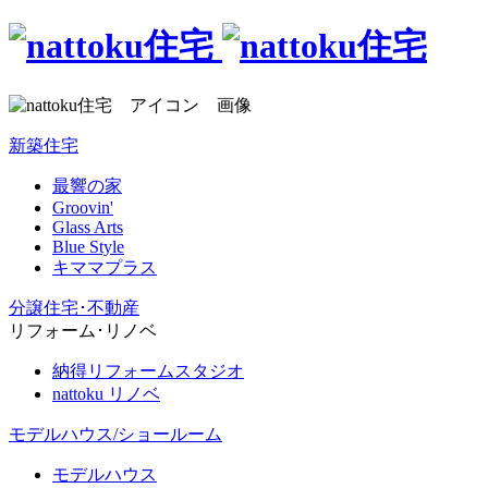
新築住宅
最響の家
Groovin'
Glass Arts
Blue Style
キママプラス
分譲住宅･不動産
リフォーム･リノベ
納得リフォームスタジオ
nattoku リノベ
モデルハウス/ショールーム
モデルハウス