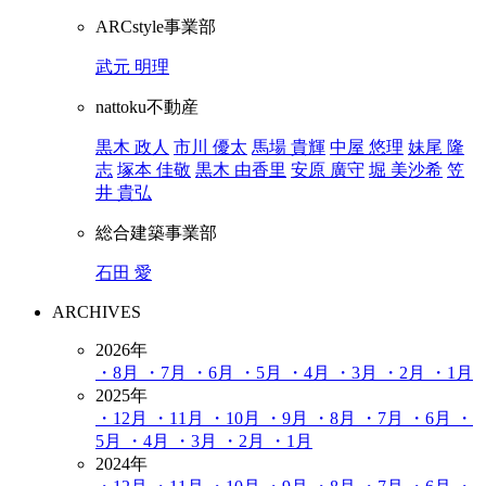
ARCstyle事業部
武元 明理
nattoku不動産
黒木 政人
市川 優太
馬場 貴輝
中屋 悠理
妹尾 隆
志
塚本 佳敬
黒木 由香里
安原 廣守
堀 美沙希
笠
井 貴弘
総合建築事業部
石田 愛
ARCHIVES
2026年
・8月
・7月
・6月
・5月
・4月
・3月
・2月
・1月
2025年
・12月
・11月
・10月
・9月
・8月
・7月
・6月
・
5月
・4月
・3月
・2月
・1月
2024年