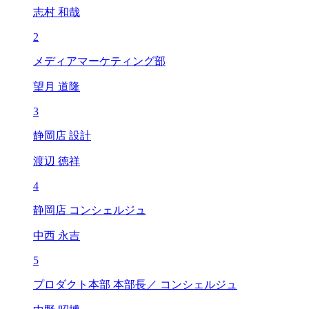
志村 和哉
2
メディアマーケティング部
望月 道隆
3
静岡店 設計
渡辺 徳祥
4
静岡店 コンシェルジュ
中西 永吉
5
プロダクト本部 本部長／ コンシェルジュ