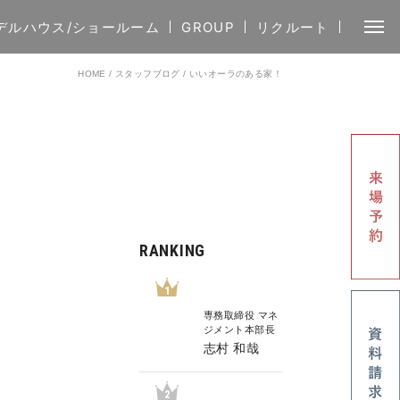
デルハウス/ショールーム
GROUP
リクルート
HOME
/
スタッフブログ
/
いいオーラのある家！
RANKING
1
専務取締役 マネ
ジメント本部長
志村 和哉
2