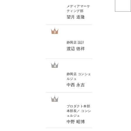
メディアマーケ
ティング部
望月 道隆
3
静岡店 設計
渡辺 徳祥
4
静岡店 コンシェ
ルジュ
中西 永吉
5
プロダクト本部
本部長／ コンシ
ェルジュ
中野 昭博