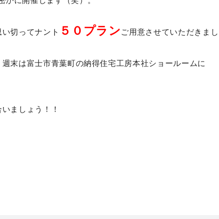
密かに開催します（笑）。
５０プラン
思い切ってナント
ご用意させていただきまし
、週末は富士市青葉町の納得住宅工房本社ショールームに
合いましょう！！