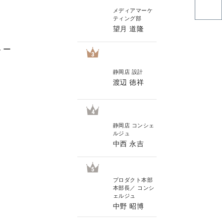
メディアマーケ
ティング部
望月 道隆
トー
3
静岡店 設計
渡辺 徳祥
4
静岡店 コンシェ
ルジュ
中西 永吉
5
プロダクト本部
本部長／ コンシ
ェルジュ
中野 昭博