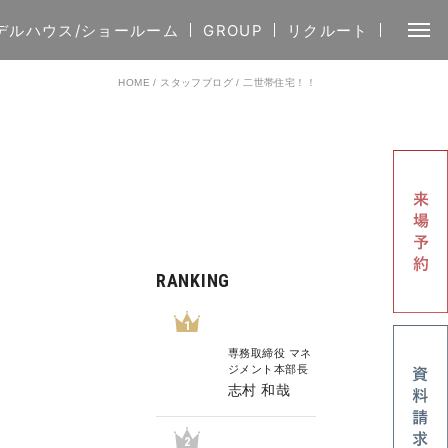
デルハウス/ショールーム
GROUP
リクルート
HOME
/
スタッフブログ
/
二世帯住宅！！
RANKING
1
専務取締役 マネ
ジメント本部長
志村 和哉
2