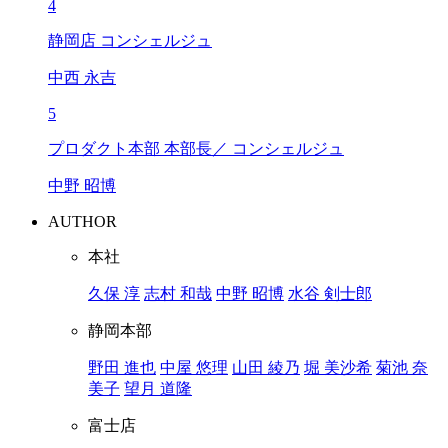
4
静岡店 コンシェルジュ
中西 永吉
5
プロダクト本部 本部長／ コンシェルジュ
中野 昭博
AUTHOR
本社
久保 淳
志村 和哉
中野 昭博
水谷 剣士郎
静岡本部
野田 進也
中屋 悠理
山田 綾乃
堀 美沙希
菊池 奈
美子
望月 道隆
富士店