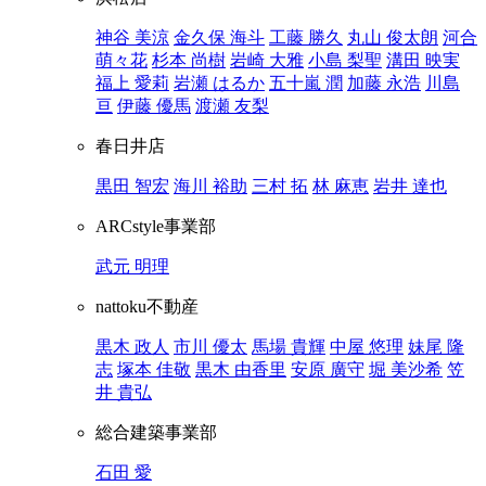
神谷 美涼
金久保 海斗
工藤 勝久
丸山 俊太朗
河合
萌々花
杉本 尚樹
岩崎 大雅
小島 梨聖
溝田 映実
福上 愛莉
岩瀬 はるか
五十嵐 潤
加藤 永浩
川島
亘
伊藤 優馬
渡瀬 友梨
春日井店
黒田 智宏
海川 裕助
三村 拓
林 麻恵
岩井 達也
ARCstyle事業部
武元 明理
nattoku不動産
黒木 政人
市川 優太
馬場 貴輝
中屋 悠理
妹尾 隆
志
塚本 佳敬
黒木 由香里
安原 廣守
堀 美沙希
笠
井 貴弘
総合建築事業部
石田 愛