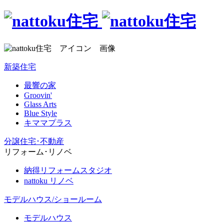
新築住宅
最響の家
Groovin'
Glass Arts
Blue Style
キママプラス
分譲住宅･不動産
リフォーム･リノベ
納得リフォームスタジオ
nattoku リノベ
モデルハウス/ショールーム
モデルハウス