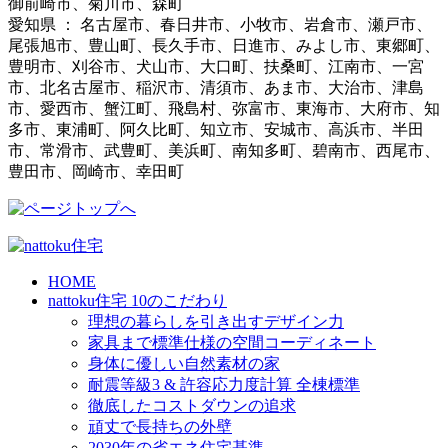
御前崎市、菊川市、森町
愛知県 ： 名古屋市、春日井市、小牧市、岩倉市、瀬戸市、
尾張旭市、豊山町、長久手市、日進市、みよし市、東郷町、
豊明市、刈谷市、犬山市、大口町、扶桑町、江南市、一宮
市、北名古屋市、稲沢市、清須市、あま市、大治市、津島
市、愛西市、蟹江町、飛島村、弥富市、東海市、大府市、知
多市、東浦町、阿久比町、知立市、安城市、高浜市、半田
市、常滑市、武豊町、美浜町、南知多町、碧南市、西尾市、
豊田市、岡崎市、幸田町
HOME
nattoku住宅 10のこだわり
理想の暮らしを引き出すデザイン力
家具まで標準仕様の空間コーディネート
身体に優しい自然素材の家
耐震等級3 & 許容応力度計算 全棟標準
徹底したコストダウンの追求
頑丈で長持ちの外壁
2030年の省エネ住宅基準