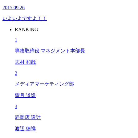
2015.09.26
いよいよですよ！！
RANKING
1
専務取締役 マネジメント本部長
志村 和哉
2
メディアマーケティング部
望月 道隆
3
静岡店 設計
渡辺 徳祥