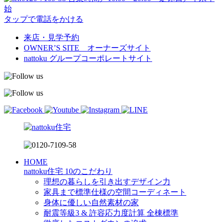
始
タップで電話をかける
来店・見学予約
OWNER’S SITE オーナーズサイト
nattoku
グループコーポレートサイト
HOME
nattoku住宅 10のこだわり
理想の暮らしを引き出すデザイン力
家具まで標準仕様の空間コーディネート
身体に優しい自然素材の家
耐震等級3 & 許容応力度計算 全棟標準