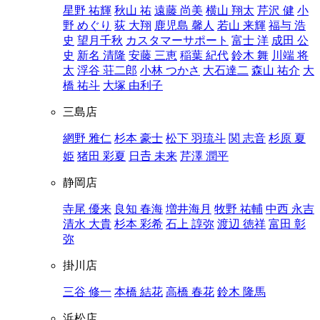
星野 祐輝
秋山 祐
遠藤 尚美
横山 翔太
芹沢 健
小
野 めぐり
荻 大翔
鹿児島 馨人
若山 来輝
福与 浩
史
望月千秋
カスタマーサポート
富士 洋
成田 公
史
新名 清隆
安藤 三恵
稲葉 紀代
鈴木 舞
川端 将
太
浮谷 荘二郎
小林 つかさ
大石達二
森山 祐介
大
橋 祐斗
大塚 由利子
三島店
網野 雅仁
杉本 豪士
松下 羽琉斗
関 志音
杉原 夏
姫
猪田 彩夏
日𠮷 未来
芹澤 潤平
静岡店
寺尾 優来
良知 春海
増井海月
牧野 祐輔
中西 永吉
清水 大貴
杉本 彩希
石上 諄弥
渡辺 徳祥
富田 彰
弥
掛川店
三谷 修一
本橋 結花
高橋 春花
鈴木 隆馬
浜松店