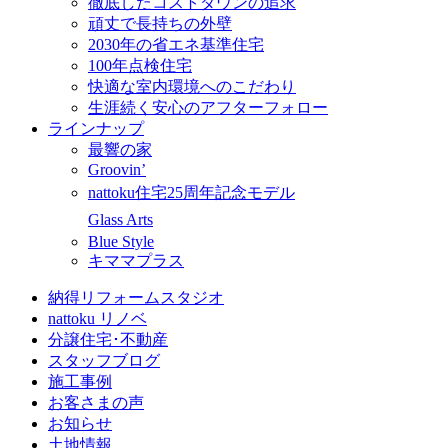
徹底したコストダウンの追求
頑丈で長持ちの外壁
2030年の省エネ基準住宅
100年点検住宅
快適な室内環境へのこだわり
生涯続く安心のアフターフォロー
ラインナップ
最響の家
Groovin’
nattoku住宅25周年記念モデル
Glass Arts
Blue Style
キママプラス
納得リフォームスタジオ
nattoku リノベ
分譲住宅･不動産
スタッフブログ
施工事例
お客さまの声
お知らせ
土地情報