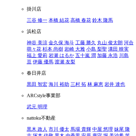
掛川店
三谷 修一
本橋 結花
高橋 春花
鈴木 隆馬
浜松店
神谷 美涼
金久保 海斗
工藤 勝久
丸山 俊太朗
河合
萌々花
杉本 尚樹
岩崎 大雅
小島 梨聖
溝田 映実
福上 愛莉
岩瀬 はるか
五十嵐 潤
加藤 永浩
川島
亘
伊藤 優馬
渡瀬 友梨
春日井店
黒田 智宏
海川 裕助
三村 拓
林 麻恵
岩井 達也
ARCstyle事業部
武元 明理
nattoku不動産
黒木 政人
市川 優太
馬場 貴輝
中屋 悠理
妹尾 隆
志
塚本 佳敬
黒木 由香里
安原 廣守
堀 美沙希
笠