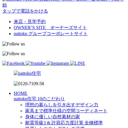
始
タップで電話をかける
来店・見学予約
OWNER’S SITE オーナーズサイト
nattoku
グループコーポレートサイト
HOME
nattoku住宅 10のこだわり
理想の暮らしを引き出すデザイン力
家具まで標準仕様の空間コーディネート
身体に優しい自然素材の家
耐震等級3 & 許容応力度計算 全棟標準