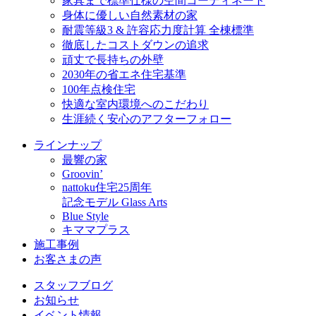
家具まで標準仕様の空間コーディネート
身体に優しい自然素材の家
耐震等級3 & 許容応力度計算 全棟標準
徹底したコストダウンの追求
頑丈で長持ちの外壁
2030年の省エネ住宅基準
100年点検住宅
快適な室内環境へのこだわり
生涯続く安心のアフターフォロー
ラインナップ
最響の家
Groovin’
nattoku住宅25周年
記念モデル Glass Arts
Blue Style
キママプラス
施工事例
お客さまの声
スタッフブログ
お知らせ
イベント情報