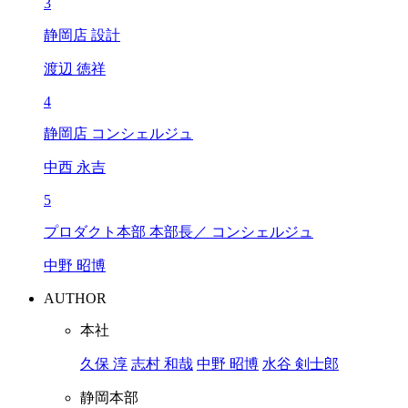
3
静岡店 設計
渡辺 徳祥
4
静岡店 コンシェルジュ
中西 永吉
5
プロダクト本部 本部長／ コンシェルジュ
中野 昭博
AUTHOR
本社
久保 淳
志村 和哉
中野 昭博
水谷 剣士郎
静岡本部