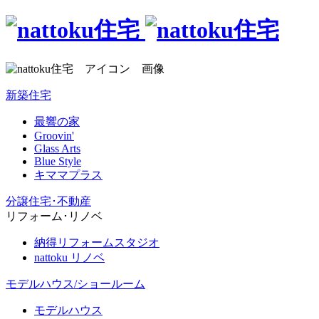
新築住宅
最響の家
Groovin'
Glass Arts
Blue Style
キママプラス
分譲住宅･不動産
リフォーム･リノベ
納得リフォームスタジオ
nattoku リノベ
モデルハウス/ショールーム
モデルハウス