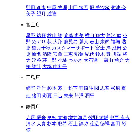
野田 進也
中屋 悠理
山田 綾乃
堀 美沙希
菊池 奈
美子
望月 道隆
富士店
星野 祐輝
秋山 祐
遠藤 尚美
横山 翔太
芹沢 健
小
野 めぐり
荻 大翔
鹿児島 馨人
若山 来輝
福与 浩
史
望月千秋
カスタマーサポート
富士 洋
成田 公
史
新名 清隆
安藤 三恵
稲葉 紀代
鈴木 舞
川端 将
太
浮谷 荘二郎
小林 つかさ
大石達二
森山 祐介
大
橋 祐斗
大塚 由利子
三島店
網野 雅仁
杉本 豪士
松下 羽琉斗
関 志音
杉原 夏
姫
猪田 彩夏
日𠮷 未来
芹澤 潤平
静岡店
寺尾 優来
良知 春海
増井海月
牧野 祐輔
中西 永吉
清水 大貴
杉本 彩希
石上 諄弥
渡辺 徳祥
富田 彰
弥