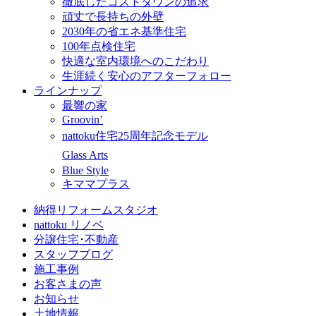
徹底したコストダウンの追求
頑丈で長持ちの外壁
2030年の省エネ基準住宅
100年点検住宅
快適な室内環境へのこだわり
生涯続く安心のアフターフォロー
ラインナップ
最響の家
Groovin’
nattoku住宅25周年記念モデル
Glass Arts
Blue Style
キママプラス
納得リフォームスタジオ
nattoku リノベ
分譲住宅･不動産
スタッフブログ
施工事例
お客さまの声
お知らせ
土地情報