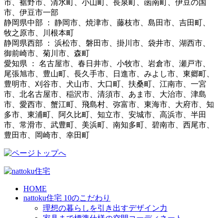
市、裾野市、清水町、小山町、長泉町、函南町、伊豆の国
市、伊豆市一部
静岡県中部 ： 静岡市、焼津市、藤枝市、島田市、吉田町、
牧之原市、川根本町
静岡県西部 ： 浜松市、磐田市、掛川市、袋井市、湖西市、
御前崎市、菊川市、森町
愛知県 ： 名古屋市、春日井市、小牧市、岩倉市、瀬戸市、
尾張旭市、豊山町、長久手市、日進市、みよし市、東郷町、
豊明市、刈谷市、犬山市、大口町、扶桑町、江南市、一宮
市、北名古屋市、稲沢市、清須市、あま市、大治市、津島
市、愛西市、蟹江町、飛島村、弥富市、東海市、大府市、知
多市、東浦町、阿久比町、知立市、安城市、高浜市、半田
市、常滑市、武豊町、美浜町、南知多町、碧南市、西尾市、
豊田市、岡崎市、幸田町
HOME
nattoku住宅 10のこだわり
理想の暮らしを引き出すデザイン力