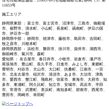
住宅性能保証協会：21003789 [宅地建物取引業] 静岡（5）第
11653号
施工エリア
静岡県東部 ： 富士市、富士宮市、沼津市、三島市、御殿場
市、裾野市、清水町、小山町、長泉町、函南町、伊豆の国
市、伊豆市一部
静岡県中部 ： 静岡市、焼津市、藤枝市、島田市、吉田町、
牧之原市、川根本町
静岡県西部 ： 浜松市、磐田市、掛川市、袋井市、湖西市、
御前崎市、菊川市、森町
愛知県 ： 名古屋市、春日井市、小牧市、岩倉市、瀬戸市、
尾張旭市、豊山町、長久手市、日進市、みよし市、東郷町、
豊明市、刈谷市、犬山市、大口町、扶桑町、江南市、一宮
市、北名古屋市、稲沢市、清須市、あま市、大治市、津島
市、愛西市、蟹江町、飛島村、弥富市、東海市、大府市、知
多市、東浦町、阿久比町、知立市、安城市、高浜市、半田
市、常滑市、武豊町、美浜町、南知多町、碧南市、西尾市、
豊田市、岡崎市、幸田町