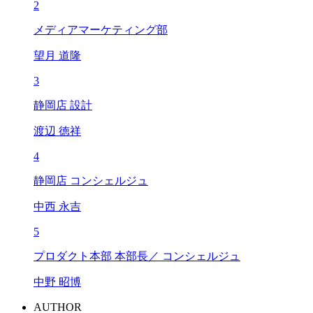
2
メディアマーケティング部
望月 道隆
3
静岡店 設計
渡辺 徳祥
4
静岡店 コンシェルジュ
中西 永吉
5
プロダクト本部 本部長／ コンシェルジュ
中野 昭博
AUTHOR