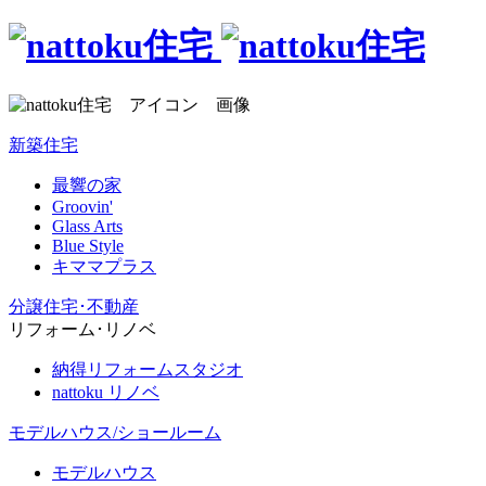
新築住宅
最響の家
Groovin'
Glass Arts
Blue Style
キママプラス
分譲住宅･不動産
リフォーム･リノベ
納得リフォームスタジオ
nattoku リノベ
モデルハウス/ショールーム
モデルハウス