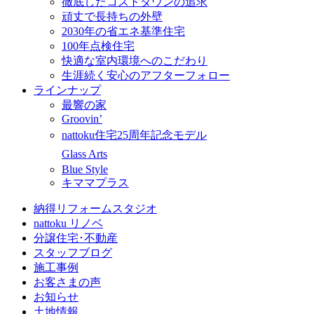
徹底したコストダウンの追求
頑丈で長持ちの外壁
2030年の省エネ基準住宅
100年点検住宅
快適な室内環境へのこだわり
生涯続く安心のアフターフォロー
ラインナップ
最響の家
Groovin’
nattoku住宅25周年記念モデル
Glass Arts
Blue Style
キママプラス
納得リフォームスタジオ
nattoku リノベ
分譲住宅･不動産
スタッフブログ
施工事例
お客さまの声
お知らせ
土地情報