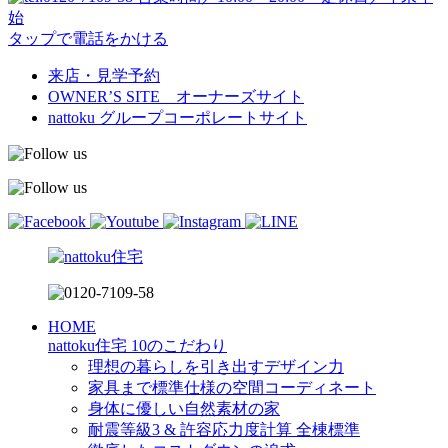
始
タップで電話をかける
来店・見学予約
OWNER’S SITE オーナーズサイト
nattoku
グループコーポレートサイト
HOME
nattoku住宅 10のこだわり
理想の暮らしを引き出すデザイン力
家具まで標準仕様の空間コーディネート
身体に優しい自然素材の家
耐震等級3 & 許容応力度計算 全棟標準