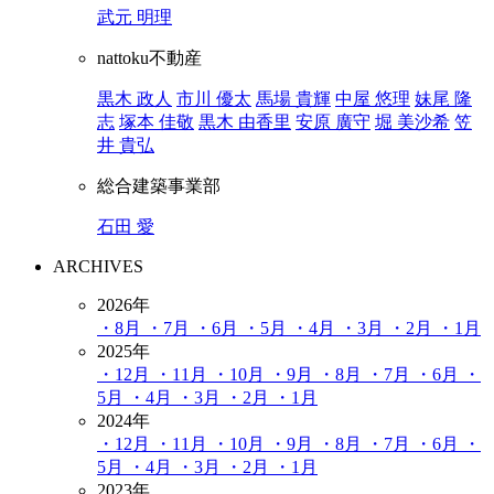
武元 明理
nattoku不動産
黒木 政人
市川 優太
馬場 貴輝
中屋 悠理
妹尾 隆
志
塚本 佳敬
黒木 由香里
安原 廣守
堀 美沙希
笠
井 貴弘
総合建築事業部
石田 愛
ARCHIVES
2026年
・8月
・7月
・6月
・5月
・4月
・3月
・2月
・1月
2025年
・12月
・11月
・10月
・9月
・8月
・7月
・6月
・
5月
・4月
・3月
・2月
・1月
2024年
・12月
・11月
・10月
・9月
・8月
・7月
・6月
・
5月
・4月
・3月
・2月
・1月
2023年