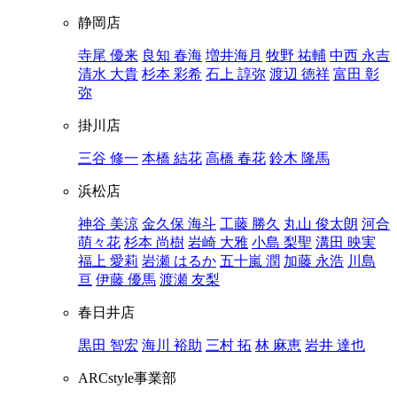
静岡店
寺尾 優来
良知 春海
増井海月
牧野 祐輔
中西 永吉
清水 大貴
杉本 彩希
石上 諄弥
渡辺 徳祥
富田 彰
弥
掛川店
三谷 修一
本橋 結花
高橋 春花
鈴木 隆馬
浜松店
神谷 美涼
金久保 海斗
工藤 勝久
丸山 俊太朗
河合
萌々花
杉本 尚樹
岩崎 大雅
小島 梨聖
溝田 映実
福上 愛莉
岩瀬 はるか
五十嵐 潤
加藤 永浩
川島
亘
伊藤 優馬
渡瀬 友梨
春日井店
黒田 智宏
海川 裕助
三村 拓
林 麻恵
岩井 達也
ARCstyle事業部