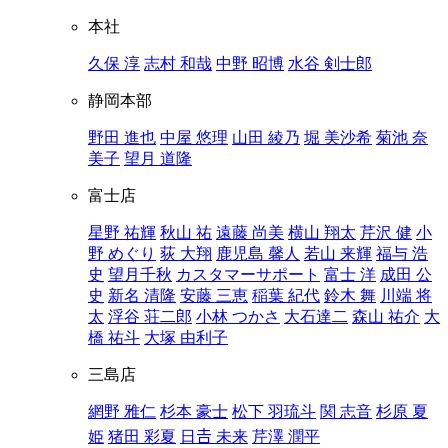
本社
久保 淳
志村 和哉
中野 昭博
水谷 剣士郎
静岡本部
野田 進也
中屋 悠理
山田 綾乃
堀 美沙希
菊池 奈
美子
望月 道隆
富士店
星野 祐輝
秋山 祐
遠藤 尚美
横山 翔太
芹沢 健
小
野 めぐり
荻 大翔
鹿児島 馨人
若山 来輝
福与 浩
史
望月千秋
カスタマーサポート
富士 洋
成田 公
史
新名 清隆
安藤 三恵
稲葉 紀代
鈴木 舞
川端 将
太
浮谷 荘二郎
小林 つかさ
大石達二
森山 祐介
大
橋 祐斗
大塚 由利子
三島店
網野 雅仁
杉本 豪士
松下 羽琉斗
関 志音
杉原 夏
姫
猪田 彩夏
日𠮷 未来
芹澤 潤平