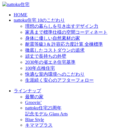
HOME
nattoku住宅 10のこだわり
理想の暮らしを引き出すデザイン力
家具まで標準仕様の空間コーディネート
身体に優しい自然素材の家
耐震等級3 & 許容応力度計算 全棟標準
徹底したコストダウンの追求
頑丈で長持ちの外壁
2030年の省エネ住宅基準
100年点検住宅
快適な室内環境へのこだわり
生涯続く安心のアフターフォロー
ラインナップ
最響の家
Groovin’
nattoku住宅25周年
記念モデル Glass Arts
Blue Style
キママプラス