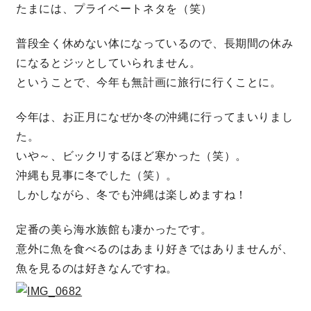
たまには、プライベートネタを（笑）
普段全く休めない体になっているので、長期間の休み
営業時間／10:00～20:00 定休日／年末年始
タップで電話をかける
になるとジッとしていられません。
ということで、今年も無計画に旅行に行くことに。
来店・見学予約
今年は、お正月になぜか冬の沖縄に行ってまいりまし
た。
いや～、ビックリするほど寒かった（笑）。
OWNER’S SITE オーナーズサイト
沖縄も見事に冬でした（笑）。
しかしながら、冬でも沖縄は楽しめますね！
nattoku
グループコーポレートサイト
定番の美ら海水族館も凄かったです。
意外に魚を食べるのはあまり好きではありませんが、
魚を見るのは好きなんですね。
nattoku住宅 10のこだわり