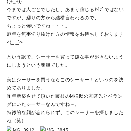
((+_+))
今までは人ごとでしたし、あまり信じるﾀｲﾌﾟではない
キママプラス
ですが、廻りの方から結構言われるので、
ちょっと怖いですね・・・。
厄年を無事切り抜けた方の情報をお待ちしております
納得リフォームスタジオ
nattoku リノベ
<(_ _)>
分譲住宅･不動産
スタッフブログ
という訳で、シーサーを買って嫌な事が起きないよう
にしようという魂胆でした。
施工事例
お客さまの声
実はシーサーを買うならこのシーサー！というのを決
めてありました。
お知らせ
土地情報
昨年新築させて頂いた藤枝のM様邸の玄関先とベラン
ダにいたシーサーなんですね～。
近日分譲予定情報
会社情報
特徴的な顔が忘れられず、このシーサーを探しました
ね（笑）
動画ギャラリー
採用情報