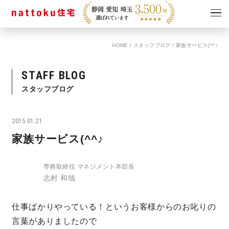
HOME
/
スタッフブログ
/
家族サービス(^^♪
イベント
キャンペーン
見学会
情報
STAFF BLOG
ショールーム
スタッフブログ
資料請求
モデルハウス
2015.01.21
スタッフブログ
家族サービス(^^♪
専務取締役 マネジメント本部長
志村 和哉
仕事ばかりやっている！というお客様からのお叱りの
言葉がありましたので