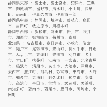
静岡県東部 ： 富士市、富士宮市、沼津市、三島
市、御殿場市、裾野市、清水町、小山町、長泉
町、函南町、伊豆の国市、伊豆市一部
静岡県中部 ： 静岡市、焼津市、藤枝市、島田
市、吉田町、牧之原市、川根本町
静岡県西部 ： 浜松市、磐田市、掛川市、袋井
市、湖西市、御前崎市、菊川市、森町
愛知県 ： 名古屋市、春日井市、小牧市、岩倉
市、瀬戸市、尾張旭市、豊山町、長久手市、日進
市、みよし市、東郷町、豊明市、刈谷市、犬山
市、大口町、扶桑町、江南市、一宮市、北名古屋
市、稲沢市、清須市、あま市、大治市、津島市、
愛西市、蟹江町、飛島村、弥富市、東海市、大府
市、知多市、東浦町、阿久比町、知立市、安城
市、高浜市、半田市、常滑市、武豊町、美浜町、
南知多町、碧南市、西尾市、豊田市、岡崎市、幸
田町