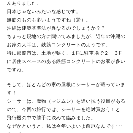
んありました。
快適な室内環境へのこだわり
日本じゃないみたいな感じです。
無筋のものも多いようですね（驚）。
生涯続く安心のアフターフォロー
沖縄は建築基準法が異なるのでしょうか？？
ちょっと現地の方に聞いてみましたが、近年の沖縄の
お家の大半は、鉄筋コンクリートのようです。
ラインナップ
特に那覇市は、土地が狭く、１Fに駐車場で２．３F
に居住スペースのある鉄筋コンクリートのお家が多い
ですね。
最響の家
そして、ほとんどの家の屋根にシーサーが載っていま
Groovin’
す！
シーサーは、魔物（マジムン）を追い払う役目がある
nattoku住宅25周年記念モデル
ので、今回の旅行では、シーサーを絶対買おう！と
Glass Arts
飛行機の中で勝手に決めて臨みました。
なぜかというと、私は今年いよいよ前厄なんです･･･
Blue Style