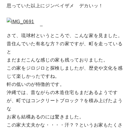
思っていた以上にジンベイザメ デカいッ！
理想の暮らしを引き出すデザイン力
_
家具まで標準仕様の空間コーディネート
さて、琉球村というところで、こんな家を見ました。
昔住んでいた有名な方？の家ですが、町を走っている
身体に優しい自然素材の家
と
まだまだこんな感じの家も残っておりました。
耐震等級3 & 許容応力度計算 全棟標準
この家をジロジロと探検しましたが、歴史や文化を感
じて楽しかったですね。
徹底したコストダウンの追求
軒の低いのが特徴的です。
沖縄では、昔ながらの木造住宅もまだあるようです
頑丈で長持ちの外壁
が、町ではコンクリートブロック？を積み上げたよう
な
2030年の省エネ基準住宅
お家も結構あるのには驚きました。
100年点検住宅
この家大丈夫かな・・・・汗？？というお家もたくさ