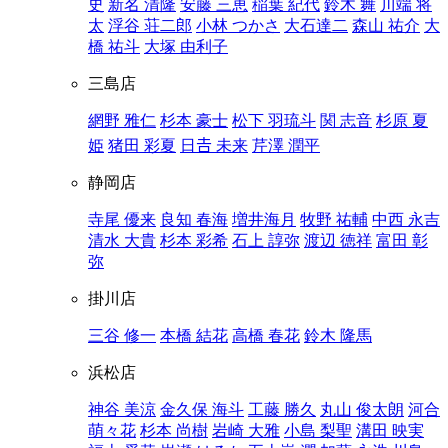
史
新名 清隆
安藤 三恵
稲葉 紀代
鈴木 舞
川端 将
太
浮谷 荘二郎
小林 つかさ
大石達二
森山 祐介
大
橋 祐斗
大塚 由利子
三島店
網野 雅仁
杉本 豪士
松下 羽琉斗
関 志音
杉原 夏
姫
猪田 彩夏
日𠮷 未来
芹澤 潤平
静岡店
寺尾 優来
良知 春海
増井海月
牧野 祐輔
中西 永吉
清水 大貴
杉本 彩希
石上 諄弥
渡辺 徳祥
富田 彰
弥
掛川店
三谷 修一
本橋 結花
高橋 春花
鈴木 隆馬
浜松店
神谷 美涼
金久保 海斗
工藤 勝久
丸山 俊太朗
河合
萌々花
杉本 尚樹
岩崎 大雅
小島 梨聖
溝田 映実