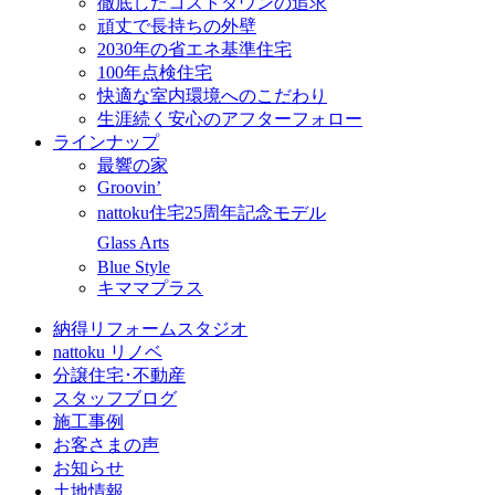
徹底したコストダウンの追求
頑丈で長持ちの外壁
2030年の省エネ基準住宅
100年点検住宅
快適な室内環境へのこだわり
生涯続く安心のアフターフォロー
ラインナップ
最響の家
Groovin’
nattoku住宅25周年記念モデル
Glass Arts
Blue Style
キママプラス
納得リフォームスタジオ
nattoku リノベ
分譲住宅･不動産
スタッフブログ
施工事例
お客さまの声
お知らせ
土地情報