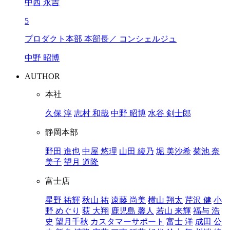
中西 永吉
5
プロダクト本部 本部長／ コンシェルジュ
中野 昭博
AUTHOR
本社
久保 淳
志村 和哉
中野 昭博
水谷 剣士郎
静岡本部
野田 進也
中屋 悠理
山田 綾乃
堀 美沙希
菊池 奈
美子
望月 道隆
富士店
星野 祐輝
秋山 祐
遠藤 尚美
横山 翔太
芹沢 健
小
野 めぐり
荻 大翔
鹿児島 馨人
若山 来輝
福与 浩
史
望月千秋
カスタマーサポート
富士 洋
成田 公