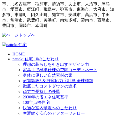
市、北名古屋市、稲沢市、清須市、あま市、大治市、津島
市、愛西市、蟹江町、飛島村、弥富市、東海市、大府市、知
多市、東浦町、阿久比町、知立市、安城市、高浜市、半田
市、常滑市、武豊町、美浜町、南知多町、碧南市、西尾市、
豊田市、岡崎市、幸田町
HOME
nattoku住宅 10のこだわり
理想の暮らしを引き出すデザイン力
家具まで標準仕様の空間コーディネート
身体に優しい自然素材の家
耐震等級3 & 許容応力度計算 全棟標準
徹底したコストダウンの追求
頑丈で長持ちの外壁
2030年の省エネ住宅基準
100年点検住宅
快適な室内環境へのこだわり
生涯続く安心のアフターフォロー