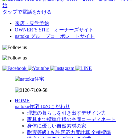
始
タップで電話をかける
来店・見学予約
OWNER’S SITE オーナーズサイト
nattoku
グループコーポレートサイト
HOME
nattoku住宅 10のこだわり
理想の暮らしを引き出すデザイン力
家具まで標準仕様の空間コーディネート
身体に優しい自然素材の家
耐震等級3 & 許容応力度計算 全棟標準