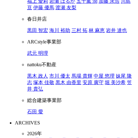
福上 愛莉
岩瀬 はるか
五十嵐 潤
加藤 永浩
川島
亘
伊藤 優馬
渡瀬 友梨
春日井店
黒田 智宏
海川 裕助
三村 拓
林 麻恵
岩井 達也
ARCstyle事業部
武元 明理
nattoku不動産
黒木 政人
市川 優太
馬場 貴輝
中屋 悠理
妹尾 隆
志
塚本 佳敬
黒木 由香里
安原 廣守
堀 美沙希
笠
井 貴弘
総合建築事業部
石田 愛
ARCHIVES
2026年