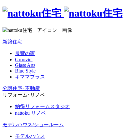
新築住宅
最響の家
Groovin'
Glass Arts
Blue Style
キママプラス
分譲住宅･不動産
リフォーム･リノベ
納得リフォームスタジオ
nattoku リノベ
モデルハウス/ショールーム
モデルハウス