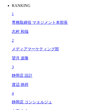
RANKING
1
専務取締役 マネジメント本部長
志村 和哉
2
メディアマーケティング部
望月 道隆
3
静岡店 設計
渡辺 徳祥
4
静岡店 コンシェルジュ