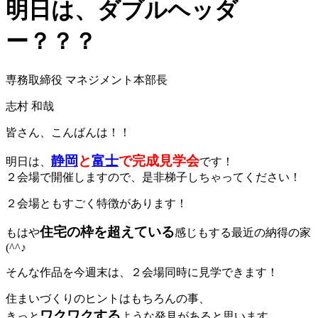
明日は、ダブルヘッダ
ー？？？
専務取締役 マネジメント本部長
志村 和哉
皆さん、こんばんは！！
静岡
と
富士
で完成見学会
明日は、
です！
２会場で開催しますので、是非梯子しちゃってください！
２会場ともすごく特徴があります！
住宅の枠を超えている
もはや
感じもする最近の納得の家
(^^♪
そんな作品を今週末は、２会場同時に見学できます！
住まいづくりのヒントはもちろんの事、
ワクワクする
きっと
ような発見があると思います。